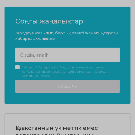
Соңғы жаңалықтар
Жолдауға жазылып, барлық өзекті жаңалықтардан
хабардар болыңыз
"Жазылу" батырмасын басу арқылы мен құпиялылық
саясатының шарттарын, көпшілік офертасын қабылдап,
келісімімді беремін.
ЖАЗЫЛУ
Қазақстанның үкіметтік емес