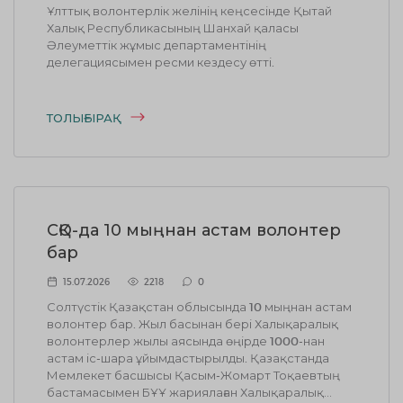
Ұлттық волонтерлік желінің кеңсесінде Қытай
Халық Республикасының Шанхай қаласы
Әлеуметтік жұмыс департаментінің
делегациясымен ресми кездесу өтті.
ТОЛЫҒЫРАҚ
СҚО-да 10 мыңнан астам волонтер
бар
15.07.2026
2218
0
Солтүстік Қазақстан облысында 10 мыңнан астам
волонтер бар. Жыл басынан бері Халықаралық
волонтерлер жылы аясында өңірде 1000-нан
астам іс-шара ұйымдастырылды. Қазақстанда
Мемлекет басшысы Қасым-Жомарт Тоқаевтың
бастамасымен БҰҰ жариялаған Халықаралық