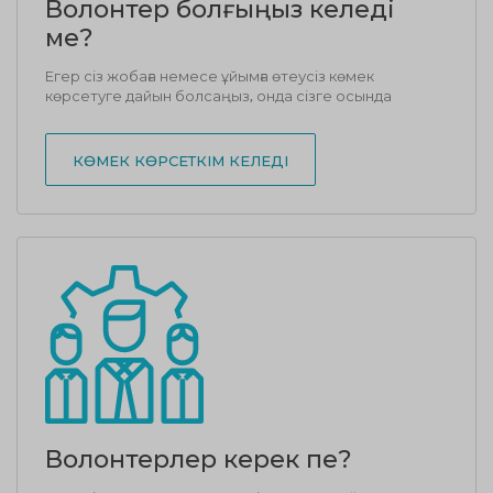
Волонтер болғыңыз келеді
ме?
Егер сіз жобаға немесе ұйымға өтеусіз көмек
көрсетуге дайын болсаңыз, онда сізге осында
КӨМЕК КӨРСЕТКІМ КЕЛЕДІ
Волонтерлер керек пе?