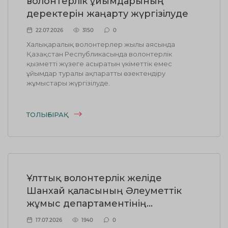
волонтерлік ұйымдарының
деректерін жаңарту жүргізілуде
22.07.2026
3150
0
Халықаралық волонтерлер жылы аясында
Қазақстан Республикасында волонтерлік
қызметті жүзеге асыратын үкіметтік емес
ұйымдар туралы ақпаратты өзектендіру
жұмыстары жүргізілуде.
ТОЛЫҒЫРАҚ
Ұлттық волонтерлік желіде
Шанхай қаласының Әлеуметтік
жұмыс департаментінің
делегациясымен кездесу өтті
17.07.2026
1940
0