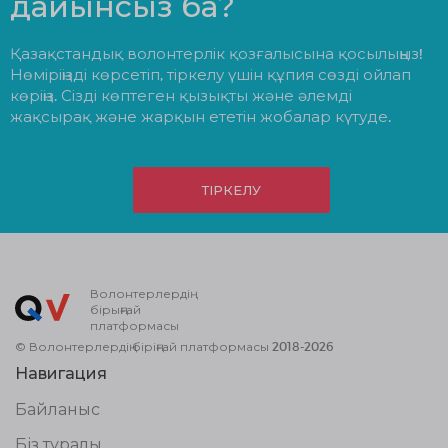
дайынсыз ба?
Қазақстандық волонтерлік қозғалысына қосылыңыз!
Нөміріңізді көрсетіп, тіркелу үшін құпия сөзді ойлап
көріңіз. Сізді көптеген қызықты және әлемді
жақсырақ және жарқын ететін жобалар күтуде.
ТІРКЕЛУ
Волонтерлердің
бірыңғай
платформасы
© Волонтерлердің біріңғай платформасы 2018-2026
Навигация
Байланыс
Біз туралы