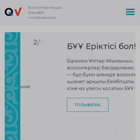
Волонтерлердің
бірыңғай
платформасы
3
/
7
БҰҰ Еріктісі бол!
Біріккен Ұлттар Ұйымының
волонтерлер бағдарламасы (БҰҰВБ)
— бұл бүкіл әлемде волонтерлік
қызмет арқылы бейбітшілік пен даму
ісіне өз үлесін қосатын БҰҰ ұйымы.
ТОЛЫҒЫРАҚ