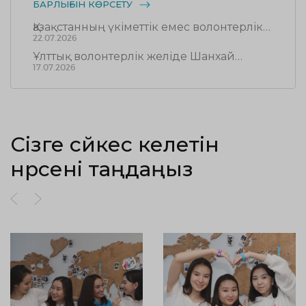
БАРЛЫҒЫН КӨРСЕТУ
Қазақстанның үкіметтік емес волонтерлік
ұйымдарының деректерін жаңарту
22.07.2026
жүргізілуде
Ұлттық волонтерлік желіде Шанхай
қаласының Әлеуметтік жұмыс
17.07.2026
департаментінің делегациясымен
кездесу өтті
Сізге сәйкес келетін
нәрсені таңдаңыз