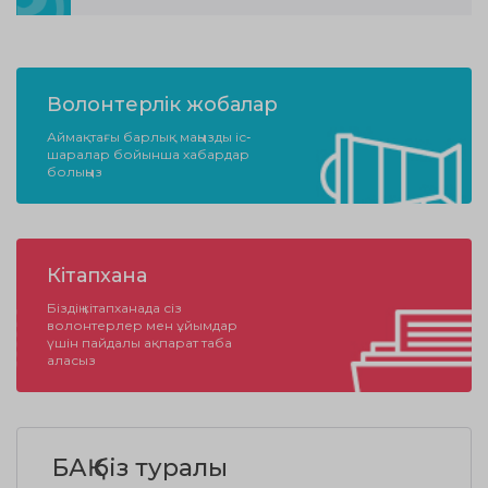
Волонтерлік жобалар
Аймақтағы барлық маңызды іс-
шаралар бойынша хабардар
болыңыз
Кітапхана
Біздің кітапханада сіз
волонтерлер мен ұйымдар
үшін пайдалы ақпарат таба
аласыз
БАҚ біз туралы