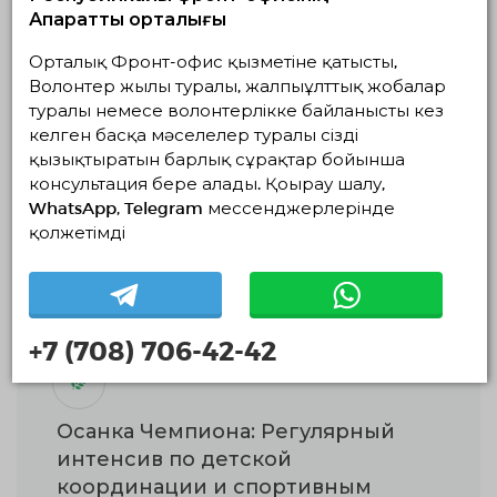
Ақпараттық орталығы
Волонтерлер қажет:
1
Орталық Фронт-офис қызметіне қатысты,
Волонтер жылы туралы, жалпыұлттық жобалар
туралы немесе волонтерлікке байланысты кез
келген басқа мәселелер туралы сізді
қызықтыратын барлық сұрақтар бойынша
Жылы патруль: Түркістандағы
консультация бере алады. Қоңырау шалу,
WhatsApp, Telegram мессенджерлерінде
панасыз жануарларға көмек
қолжетімді
акциясы
Волонтерлер қажет:
20
+7 (708) 706-42-42
Осанка Чемпиона: Регулярный
интенсив по детской
координации и спортивным