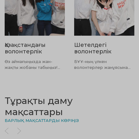
Қазақстандағы
Шетелдегі
волонтерлік
волонтерлік
Өз аймағыңызда жан-
БҰҰ-ның үлкен
жақты жобаны табыңыз!
волонтерлер жанұясына
Мұнда сіз барлық іс-
қосылыңыз
шараларды таба аласыз
Тұрақты даму
мақсаттары
БАРЛЫҚ МАҚСАТТАРДЫ КӨРІҢІЗ