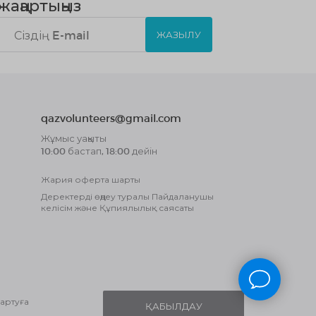
жаңартыңыз
ЖАЗЫЛУ
qazvolunteers@gmail.com
Жұмыс уақыты
10:00 бастап, 18:00 дейін
Жария оферта шарты
Деректерді өңдеу туралы Пайдаланушы
келісім және Құпиялылық саясаты
сартуға
ҚАБЫЛДАУ