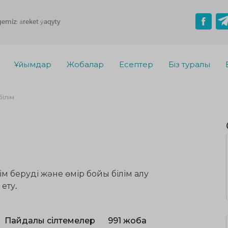
gemiz: áreket ýaqyty
Ұйымдар
Жобалар
Есептер
Біз туралы
білім
м беруді және өмір бойы білім алу
ету.
Пайдалы сілтемелер
991 жоба