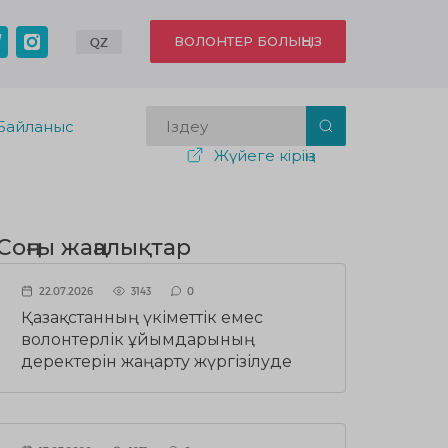
ВОЛОНТЕР БОЛЫҢЫЗ
QZ
Байланыс
Жүйеге кіріңіз
Соңғы жаңалықтар
22.07.2026
3143
0
Қазақстанның үкіметтік емес
волонтерлік ұйымдарының
деректерін жаңарту жүргізілуде