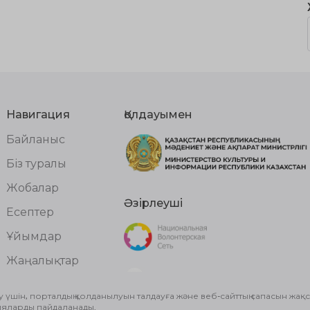
Навигация
Қолдауымен
Байланыс
Біз туралы
Жобалар
Әзірлеуші
Есептер
Ұйымдар
Жаңалықтар
Волонтерлер
у үшін, порталдың қолданылуын талдауға және веб-сайттың сапасын жақ
ияларды пайдаланады.