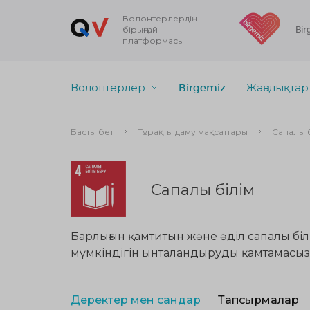
Волонтерлердің
бірыңғай
Bir
платформасы
Волонтерлер
Birgemiz
Жаңалықтар
Басты бет
Тұрақты даму мақсаттары
Сапалы 
Сапалы білім
Барлығын қамтитын және әділ сапалы білі
мүмкіндігін ынталандыруды қамтамасыз 
Деректер мен сандар
Тапсырмалар