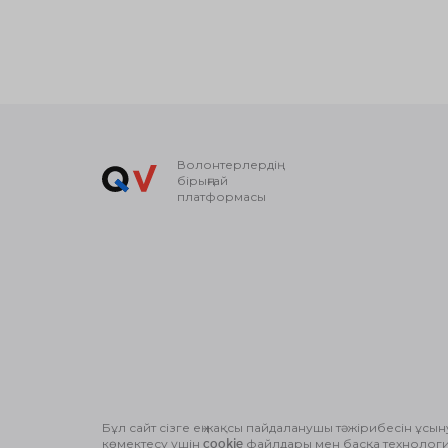
Волонтерлердің
бірыңғай
платформасы
Бұл сайт сізге ең жақсы пайдаланушы тәжірибесін ұсын
© Волонтерлердің біріңғай платформасы 2018-2026
көмектесу үшін cookie файлдары мен басқа технолог