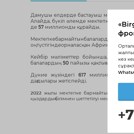
Дамушы елдерде бастауыш мектеппен қам
Алайда, бүкіл әлемде мектепке бармай
«Bir
де 57 миллионды құрайды.
фрон
Мектепкебармайтынбалалард
оңтүстігіндеорналасқан Африка елдерін
Ортал
жалпы
Кейбір мәліметтер бойынша, мектепк
кез ке
балалардың 50 пайызы қақтығыстар сал
сұрақт
Whats
Дүние жүзіндегі 617 миллион жастарғ
дағдылары жетіспейді.
2022 жылы мектепке бармайтын балалардың
қыздардың білімнен шеттетілуі мен Ауғанст
+7