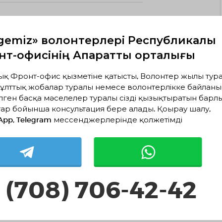
тылған балалардың саны 91 пайызға жетті.
тын мектеп жасындағы балалардың саны әлі
gemiz» волонтерлері Республикалық
т-офисінің Ақпараттық орталығы
ыңжартысынан көбі Сахараның
детұрады.
ық Фронт-офис қызметіне қатысты, Волонтер жылы тура
ұлттық жобалар туралы немесе волонтерлікке байланы
е бармайтын бастауыш мектеп жасындағы
лген басқа мәселелер туралы сізді қызықтыратын барл
дарынан зардап шеккен аудандарда тұрады.
ар бойынша консультация бере алады. Қоңырау шалу,
App, Telegram мессенджерлерінде қолжетімді
а математика мен сауаттылықтың негізгі
 саны 250 миллионға дейін өсті. Бұл көбіне
андағы дағдарысқа байланысты болды.
 (708) 706-42-42