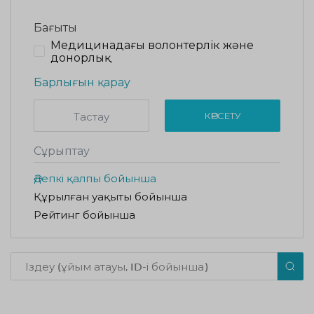
Бағыты
Медицинадағы волонтерлік және
донорлық
Барлығын қарау
Тастау
КӨРСЕТУ
Сұрыптау
Әдепкі қалпы бойынша
Құрылған уақыты бойынша
Рейтинг бойынша