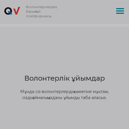
Волонтерлердің
бірыңғай
платформасы
Волонтерлік ұйымдар
Мұнда сіз волонтерлердің көмегіне мұқтаж,
сіздің аймағыңыздағы ұйымды таба аласыз.