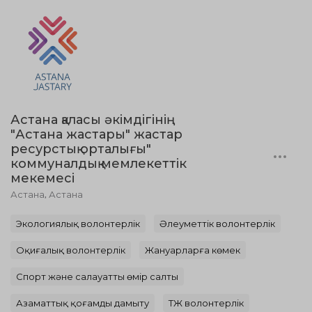
Астана қаласы әкімдігінің
"Астана жастары" жастар
ресурстық орталығы"
коммуналдық мемлекеттік
мекемесі
Астана, Астана
Экологиялық волонтерлік
Әлеуметтік волонтерлік
Оқиғалық волонтерлік
Жануарларға көмек
Спорт және салауатты өмір салты
Азаматтық қоғамды дамыту
ТЖ волонтерлік