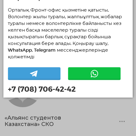
Оқиғалық волонтерлік
Орталық Фронт-офис қызметіне қатысты,
Қоғамдық орындарды абаттандыру
Волонтер жылы туралы, жалпыұлттық жобалар
туралы немесе волонтерлікке байланысты кез
Білім берудегі волонтерлік
келген басқа мәселелер туралы сізді
қызықтыратын барлық сұрақтар бойынша
Спорт және салауатты өмір салты
Этноволонтерлік
консультация бере алады. Қоңырау шалу,
Іздестіру-құтқару волонтерлік қызметі
WhatsApp, Telegram мессенджерлерінде
қолжетімді
+7 (708) 706-42-42
«Альянс студентов
Казахстана» СКО