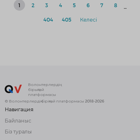
1
2
3
4
5
6
7
8
...
404
405
Келесі
Волонтерлердің
бірыңғай
платформасы
© Волонтерлердің біріңғай платформасы 2018-2026
Навигация
Байланыс
Біз туралы