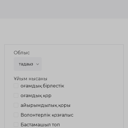
Облыс
таңдаңыз
Ұйым нысаны
Қоғамдық бірлестік
Қоғамдық қор
Қайырымдылық қоры
Волонтерлік қозғалыс
Бастамашыл топ