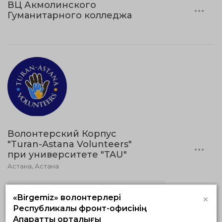
ВЦ Акмолинского
Гуманитарного колледжа
Волонтерский Корпус
"Turan-Astana Volunteers"
при университете "TAU"
Астана, Астана
Медицинадағы волонтерлік және донорлық
×
«Birgemiz» волонтерлері
Экологиялық волонтерлік
Әлеуметтік волонтерлік
Республикалық фронт-офисінің
Ақпараттық орталығы