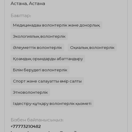
Астана, Астана
Бағыттар:
Медицинадағы волонтерлік және донорлық
Экологиялық волонтерлік
Әлеуметтік волонтерлік
Оқиғалық волонтерлік
Қоғамдық орындарды абаттандыру
Білім берудегі волонтерлік
Спорт және салауатты өмір салты
Этноволонтерлік
Іздестіру-құтқару волонтерлік қызметі
Бізбен байланысыңыз:
+77773210482