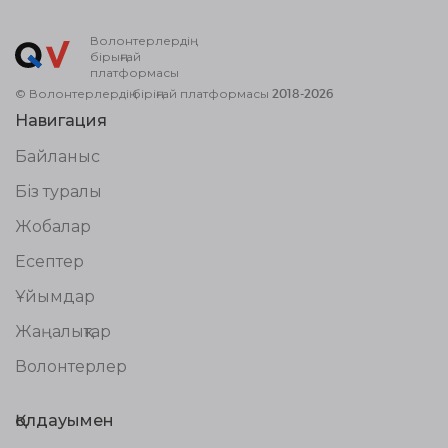
Волонтерлердің
бірыңғай
платформасы
© Волонтерлердің біріңғай платформасы 2018-2026
Навигация
Байланыс
Біз туралы
Жобалар
Есептер
Ұйымдар
Жаңалықтар
Волонтерлер
Қолдауымен