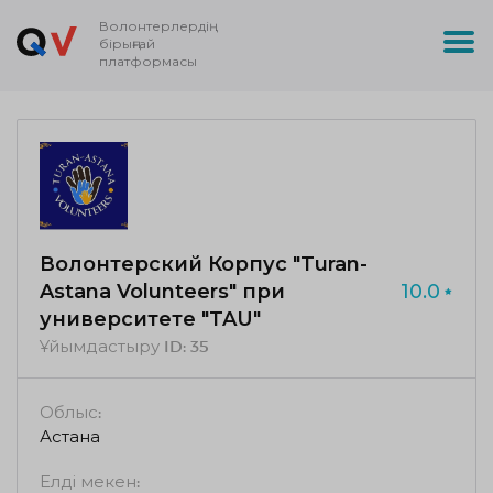
Волонтерлердің
бірыңғай
платформасы
Волонтерский Корпус "Turan-
Astana Volunteers" при
10.0
университете "TAU"
Ұйымдастыру ID:
35
Облыс:
Астана
Елді мекен: