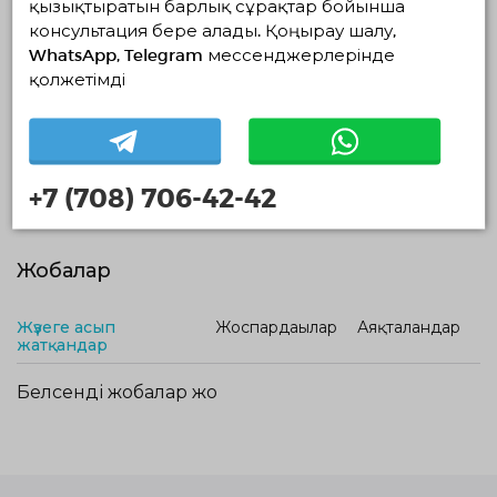
қызықтыратын барлық сұрақтар бойынша
Заңды мекен-жайы:
консультация бере алады. Қоңырау шалу,
г. Астана д. 29, ул. Ыкылас Дукенулы,
WhatsApp, Telegram мессенджерлерінде
қолжетімді
Нақты мекен-жайы:
г. Нур-Султан, д. 29, ул. Ыкылас Дукенулы,
+7 (708) 706-42-42
Жобалар
Жүзеге асып
Жоспардағылар
Аяқталғандар
жатқандар
Белсенді жобалар жоқ