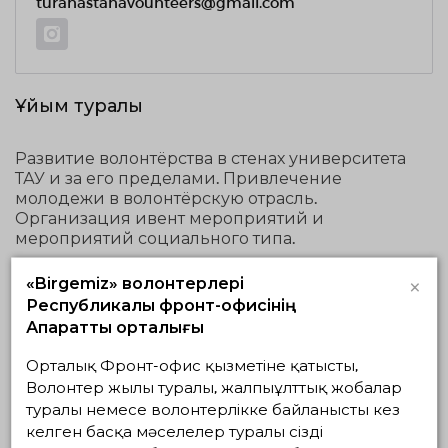
turanastanavounteers@gmail.com
Ұйым туралы
Развитие волонтёрства в стенах университета
ТАУ и за его пределами. Привлечение
молодежи в волонтёрскую отрасль.
Организация ивент мероприятий и
мероприятий социального типа.
×
«Birgemiz» волонтерлері
Республикалық фронт-офисінің
Оқу мерзімі:
Ақпараттық орталығы
05.12.2017
Орталық Фронт-офис қызметіне қатысты,
Бастық:
Волонтер жылы туралы, жалпыұлттық жобалар
туралы немесе волонтерлікке байланысты кез
Карибекова Мадина Митановна
келген басқа мәселелер туралы сізді