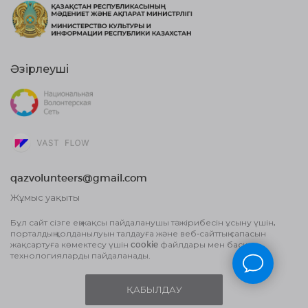
Әзірлеуші
qazvolunteers@gmail.com
Жұмыс уақыты
10:00 бастап, 18:00 дейін
Бұл сайт сізге ең жақсы пайдаланушы тәжірибесін ұсыну үшін,
порталдың қолданылуын талдауға және веб-сайттың сапасын
Жария оферта шарты
жақсартуға көмектесу үшін cookie файлдары мен басқа
Деректерді өңдеу туралы Пайдаланушы
технологияларды пайдаланады.
келісім және Құпиялылық саясаты
ҚАБЫЛДАУ