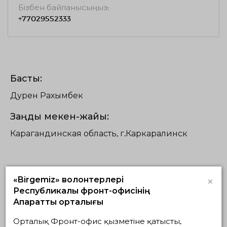
Бізбен байланысыңыз:
+77029552333
Бастық:
Дәурен Рахымбек
Заңды мекен-жайы:
Карагандинская область, г.Каркаралинск
×
«Birgemiz» волонтерлері
Республикалық фронт-офисінің
Жобалар
Ақпараттық орталығы
Орталық Фронт-офис қызметіне қатысты,
Жүзеге асып
Жоспардағылар
Аяқталғандар