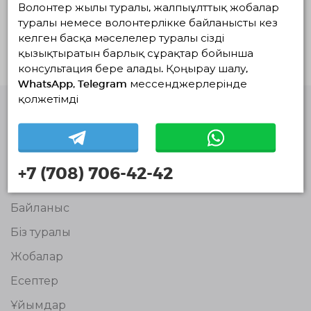
жатқандар
Волонтер жылы туралы, жалпыұлттық жобалар
туралы немесе волонтерлікке байланысты кез
Белсенді жобалар жоқ
келген басқа мәселелер туралы сізді
қызықтыратын барлық сұрақтар бойынша
консультация бере алады. Қоңырау шалу,
WhatsApp, Telegram мессенджерлерінде
қолжетімді
Волонтерлердің
бірыңғай
платформасы
© Волонтерлердің біріңғай платформасы 2018-2026
+7 (708) 706-42-42
Навигация
Байланыс
Біз туралы
Жобалар
Есептер
Ұйымдар