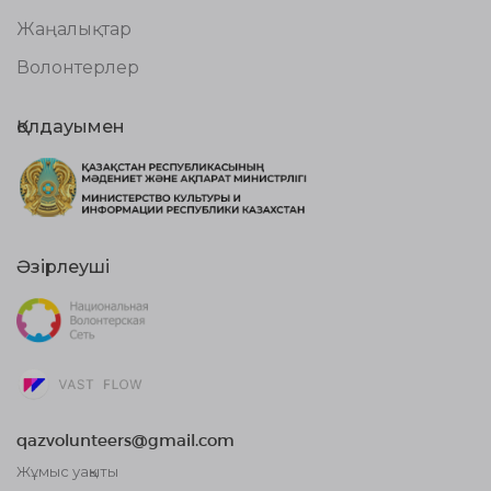
Жаңалықтар
Волонтерлер
Қолдауымен
Әзірлеуші
qazvolunteers@gmail.com
Жұмыс уақыты