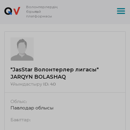
Волонтерлердің
бірыңғай
платформасы
"JasStar Волонтерлер лигасы"
JARQYN BOLASHAQ
Ұйымдастыру ID:
40
Облыс:
Павлодар облысы
Бағыттар: