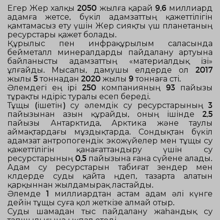
Егер Жер халқы 2050 жылға қарай
9,6 миллиард
адамға
жетсе, бүкіл адамзаттың қажеттілігін
қамтамасыз ету үшін Жер сияқты үш планетаның
ресурстары қажет болады.
Құрылыс пен инфрақұрылым саласында
бейметалл минералдарды пайдалану артуына
байланысты адамзаттың «материалдық ізі»
ұлғайды. Мысалы, дамушы елдерде ол
2017
жылы 5 тоннадан 2020 жылы 9 тоннаға
өсті.
Әлемдегі ең ірі
250 компанияның 93 пайызы
тұрақты өндіріс туралы есеп береді.
Тұщы (ішетін) су әлемдік су ресурстарының
3
пайызынан азын
құрайды, оның ішінде
2,5
пайызы
Антарктида, Арктика және таулы
аймақтардағы мұздықтарда. Сондықтан бүкіл
адамзат антропогендік экожүйелер мен тұщы су
қажеттілігін қанағаттандыру үшін су
ресурстарының
0,5 пайызына
ғана сүйене алады.
Адам су ресурстарын табиғат өзендер мен
көлдерде суды қайта өңдеп, тазарта алатын
қарқыннан жылдамырақ ластайды.
Әлемде
1 миллиардтан астам адам
әлі күнге
дейін тұщы суға қол жеткізе алмай отыр.
Суды шамадан тыс пайдалану жаһандық су
тапшылығына ықпал етеді.