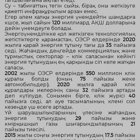
Су – табиғаттың тегін сыйы, бірақ оны жеткізуге
қажетті инфрақұрылым арзан емес.
Егер әлем халқы энергия үнемдейтін шамдарға
көшсе, жыл сайын
120 миллиард АҚШ долларына
дейін үнемдеуге болады.
Энергоүнемділікке қол жеткізген технологиялық
жетістіктерге қарамастан,
ОЭСР елдерінде
2020
жылға қарай энергия тұтыну тағы да
35 пайызға
өседі. Жаһандық деңгейде коммерциялық және
тұрмыстық секторлар – көлік саласынан кейінгі
энергия тұтынудың ең қарқынды өсіп келе жатқан
саласы.
2002 жылы
ОЭСР елдерінде
550 миллион көлік
құралы
болды (оның 75 пайызы жеке
автомобильдер).
2020 жылға қарай
көлік
құралдары иелерінің саны
32 пайызға
артады
деп күтілуде. Сонымен бірге, көлік жүрісі
40
пайызға
өседі, ал әуе тасымалының көлемі сол
кезеңде үш есеге артады.
Үй шаруашылықтарының үлесіне жаһандық
энергия тұтынудың
29 пайызы
және
көмірқышқыл газы шығарындыларының
21
пайызы
тиесілі.
2015 жылы
соңғы энергия тұтынудың
17,5 пайызы