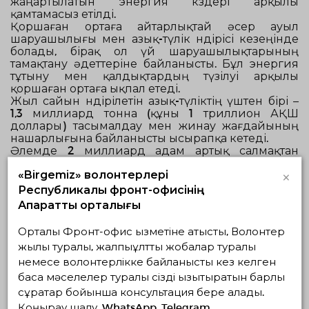
жаңартылатын энергия көздері арқылы
қамтамасыз етілді.
Қоршаған ортаға айтарлықтай әсер ауыл
шаруашылығы мен азық-түлік өндірісі кезеңінде
болады, бірақ ол үй шаруашылықтарының
тамақтану әдеттеріне байланысты. Бұл энергия
тұтыну мен қалдықтардың түзілуі арқылы
қоршаған ортаға ықпал етеді.
Жыл сайын өндірілетін азық-түліктің үштен бірі –
1,3 миллиард тонна
(құны
1 триллион АҚШ
доллары
) тасымалдау мен жинау жағдайының
нашарлығына байланысты ысырапқа кетеді.
Әлемде
2 миллиард адам
артық салмақтан
немесе семіздіктен зардап шегеді.
×
«Birgemiz» волонтерлері
Жердің тозуы, топырақ құнарлылығының
төмендеуі, суды тұрақсыз пайдалану, балық
Республикалық фронт-офисінің
қорының шамадан тыс пайдаланылуы және теңіз
Ақпараттық орталығы
ортасының тозуы табиғи ресурстық базаның
азық-түлікпен қамтамасыз ету мүмкіндігін
Орталық Фронт-офис қызметіне қатысты, Волонтер
азайтады.
жылы туралы, жалпыұлттық жобалар туралы
Жаһандық энергия тұтынудың
30 пайызы
және
немесе волонтерлікке байланысты кез келген
парниктік газдар шығарындыларының шамамен
22 пайызы
азық-түлік секторына тиесілі.
басқа мәселелер туралы сізді қызықтыратын барлық
Соңғы жаңалықтар
сұрақтар бойынша консультация бере алады.
Қоңырау шалу, WhatsApp, Telegram