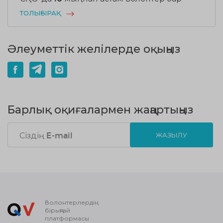
ТОЛЫҒЫРАҚ
Әлеуметтік желілерде оқыңыз
Барлық оқиғалармен жаңартыңыз
ЖАЗЫЛУ
Волонтерлердің
бірыңғай
платформасы