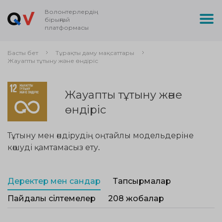
Волонтерлердің
бірыңғай
платформасы
Басты бет
Тұрақты даму мақсаттары
Жауапты тұтыну және өндіріс
Жауапты тұтыну және
өндіріс
Тұтыну мен өндірудің оңтайлы модельдеріне
көшуді қамтамасыз ету.
Деректер мен сандар
Тапсырмалар
Пайдалы сілтемелер
208 жобалар