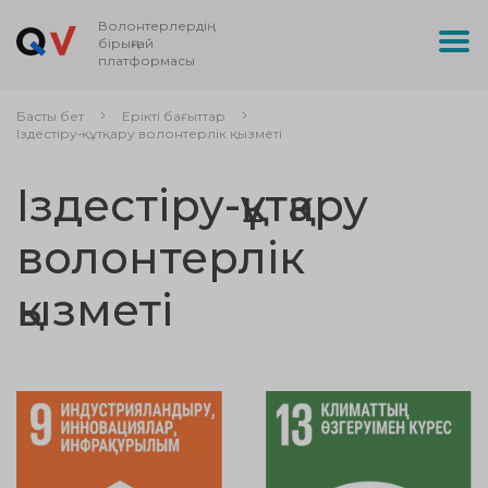
Волонтерлердің
бірыңғай
платформасы
Басты бет
Ерікті бағыттар
Іздестіру-құтқару волонтерлік қызметі
Іздестіру-құтқару
волонтерлік
қызметі