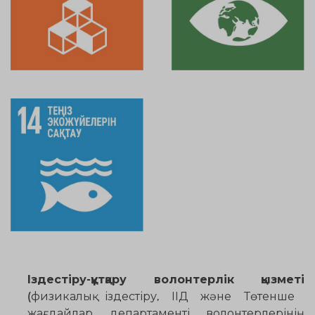
Іздестіру-құтқару волонтерлік қызметі
(физикалық іздестіру, ІІД және Төтенше
жағдайлар департаменті волонтерлерінің