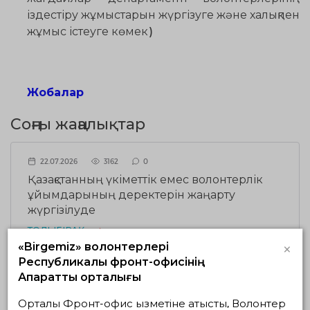
іздестіру жұмыстарын жүргізуге және халықпен
жұмыс істеуге көме
к
)
Жобалар
Соңғы жаңалықтар
22.07.2026
3162
0
Қазақстанның үкіметтік емес волонтерлік
ұйымдарының деректерін жаңарту
жүргізілуде
ТОЛЫҒЫРАҚ
×
«Birgemiz» волонтерлері
Республикалық фронт-офисінің
Ақпараттық орталығы
17.07.2026
1950
0
Орталық Фронт-офис қызметіне қатысты, Волонтер
Ұлттық волонтерлік желіде Шанхай