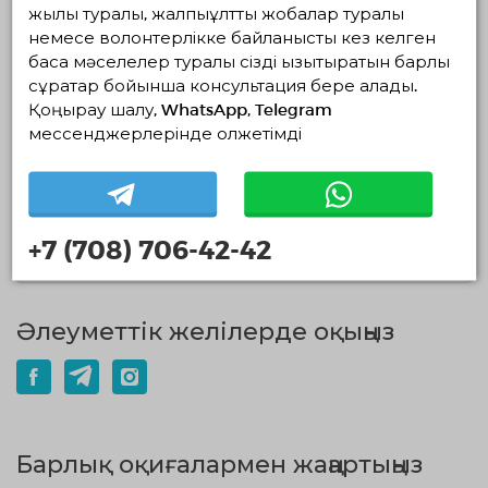
жылы туралы, жалпыұлттық жобалар туралы
қаласының Әлеуметтік жұмыс
немесе волонтерлікке байланысты кез келген
департаментінің делегациясымен кездесу
басқа мәселелер туралы сізді қызықтыратын барлық
өтті
сұрақтар бойынша консультация бере алады.
ТОЛЫҒЫРАҚ
Қоңырау шалу, WhatsApp, Telegram
мессенджерлерінде қолжетімді
15.07.2026
2233
0
СҚО-да 10 мыңнан астам волонтер бар
+7 (708) 706-42-42
ТОЛЫҒЫРАҚ
Әлеуметтік желілерде оқыңыз
Барлық оқиғалармен жаңартыңыз