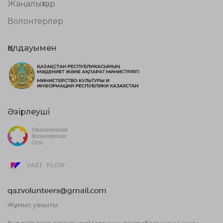
Жаңалықтар
Волонтерлер
Қолдауымен
Әзірлеуші
qazvolunteers@gmail.com
Жұмыс уақыты
10:00 бастап, 18:00 дейін
Бұл сайт сізге ең жақсы пайдаланушы тәжірибесін ұсыну үшін,