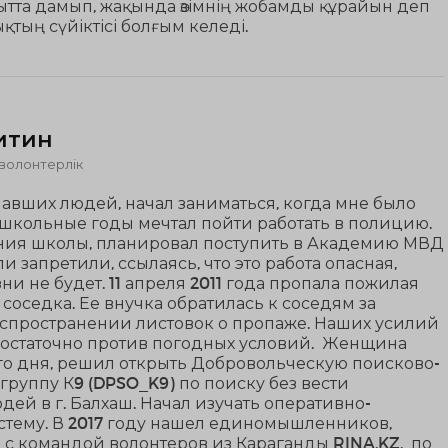
ытта дамып, жақында өзімнің жобамды құрайын деп
қтың сүйіктісі болғым келеді.
итин
волонтерлік
авших людей, начал заниматься, когда мне было
 В школьные годы мечтал пойти работать в полицию.
ния школы, планировал поступить в Академию МВД
и запретили, ссылаясь, что это работа опасная,
и не будет. 11 апреля 2011 года пропала пожилая
соседка. Ее внучка обратилась к соседям за
спространении листовок о пропаже. Наших усилий
достаточно против погодных условий. Женщина
ого дня, решил открыть Добровольческую поисково-
группу К9 (DPSO_K9) по поиску без вести
ей в г. Балхаш. Начал изучать оперативно-
стему. В 2017 году нашел единомышленников,
с командой волонтеров из Караганды RINA.KZ, по