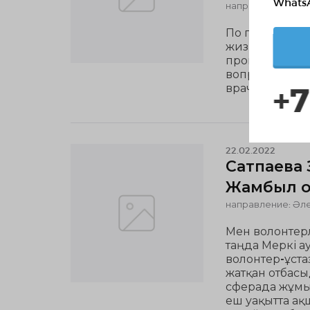
Whats
направление: Әле
По профессии
жизни сложило
пропавших. Но 
вопрос. Кому-
+7
врачом. А мне
22.02.2022
Сатпаева 
Жамбыл о
направление: Әле
Мен волонтерл
таңда Меркі 
волонтер-ұстаз
жатқан отбасы
сферада жұмы
еш уақытта ақ