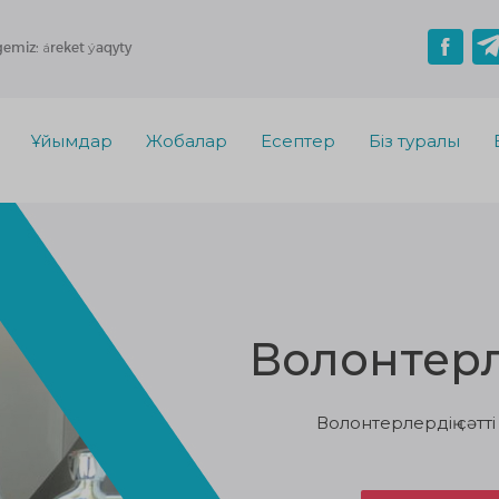
gemiz: áreket ýaqyty
Ұйымдар
Жобалар
Есептер
Біз туралы
Волонтерл
Волонтерлердің сәт