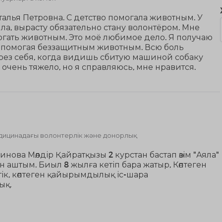
талья Петровна. С детство помогала животным. У
ла, вырасту обязательно стану волонтёром. Мне
гать животным. Это моё любимое дело. Я получаю
 помогая беззащитным животным. Всю боль
рез себя, когда видишь сбитую машиной собаку
 очень тяжело, но я справляюсь, мне нравится.
дицинадағы волонтерлік және донорлық
ова Мөлдір Қайратқызы 2 курстан бастап өзім "Аяла"
н аштым. Биыл 8 жылға кетіп бара жатыр, Көптеген
ттік, көптеген қайырымдылық іс-шара
ық.