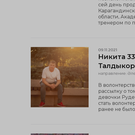
сей день прод
Карагандинск
области, Акад
тренером по 
09.11.2021
Никита 33
Талдыкор
направление: Әле
В волонтерств
рассылку о то
девочки Руде
стать волонте
ранее не было