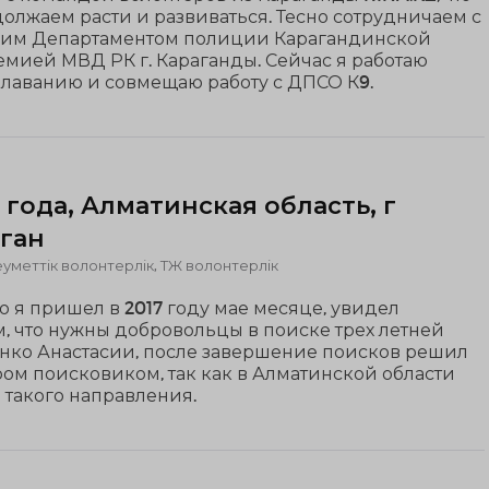
олжаем расти и развиваться. Тесно сотрудничаем с
им Департаментом полиции Карагандинской
емией МВД РК г. Караганды. Сейчас я работаю
плаванию и совмещаю работу с ДПСО К9.
 года, Алматинская область, г
ган
уметтік волонтерлік, ТЖ волонтерлік
о я пришел в 2017 году мае месяце, увидел
м, что нужны добровольцы в поиске трех летней
нко Анастасии, после завершение поисков решил
ром поисковиком, так как в Алматинской области
 такого направления.