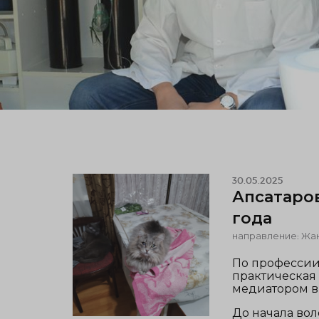
30.05.2025
Апсатаров
года
направление: Жа
По профессии 
практическая
медиатором в г
До начала вол