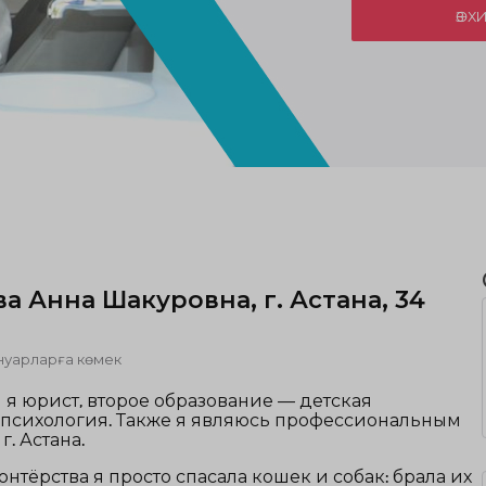
ӨЗ 
а Анна Шакуровна, г. Астана, 34
нуарларға көмек
я юрист, второе образование — детская
 психология. Также я являюсь профессиональным
. Астана.
онтёрства я просто спасала кошек и собак: брала их