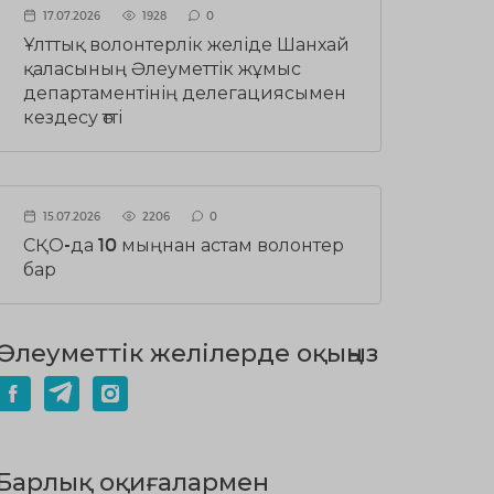
17.07.2026
1928
0
Ұлттық волонтерлік желіде Шанхай
қаласының Әлеуметтік жұмыс
департаментінің делегациясымен
кездесу өтті
15.07.2026
2206
0
СҚО-да 10 мыңнан астам волонтер
бар
Әлеуметтік желілерде оқыңыз
Барлық оқиғалармен