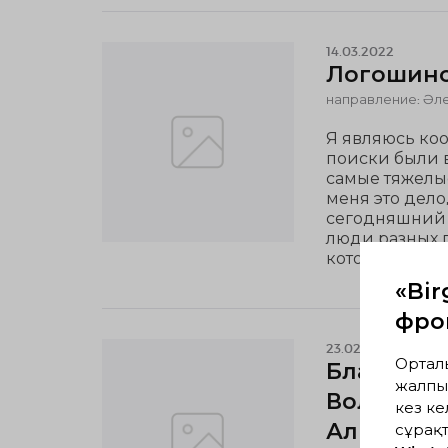
14.03.2022
Логошино
направление: Әле
Я являюсь коо
поиски были в
самые тяжелые
меня это дело
сегодняшний д
люди разных 
которые не м
«Bi
фро
23.02.2022
Ортал
Блац Диль
жалпы
Волонтер
кез ке
Алматинс
сұрақт