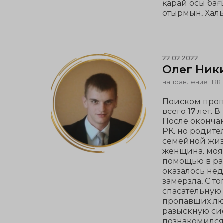
қарай осы бағ
отырмын. Халы
22.02.2022
Олег Ник
направление: ТЖ 
Поиском проп
всего 17 лет.
После оконча
РК, но родител
семейной жизн
женщина, моя 
помощью в ра
оказалось не
замёрзла. С т
спасательную 
пропавших люд
разыскную си
познакомился 