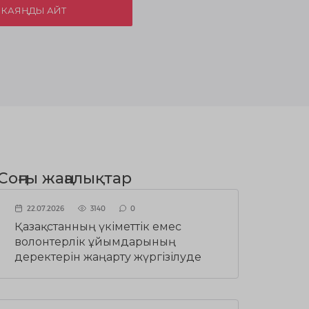
ХИКАЯҢДЫ АЙТ
Соңғы жаңалықтар
22.07.2026
3140
0
Қазақстанның үкіметтік емес
волонтерлік ұйымдарының
деректерін жаңарту жүргізілуде