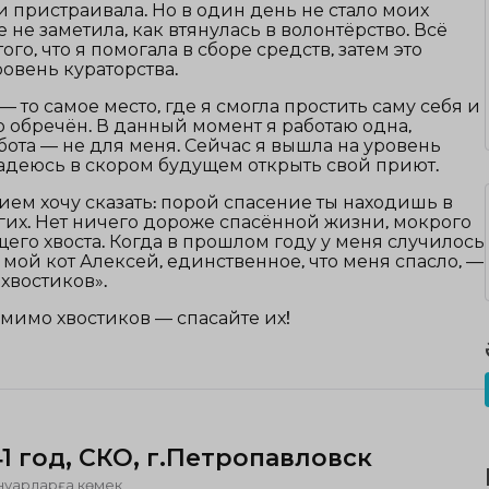
и пристраивала. Но в один день не стало моих
е не заметила, как втянулась в волонтёрство. Всё
ого, что я помогала в сборе средств, затем это
овень кураторства.
— то самое место, где я смогла простить саму себя и
кто обречён. В данный момент я работаю одна,
ота — не для меня. Сейчас я вышла на уровень
адеюсь в скором будущем открыть свой приют.
ем хочу сказать: порой спасение ты находишь в
их. Нет ничего дороже спасённой жизни, мокрого
его хвоста. Когда в прошлом году у меня случилось
 мой кот Алексей, единственное, что меня спасло, —
«хвостиков».
мимо хвостиков — спасайте их!
41 год, СКО, г.Петропавловск
нуарларға көмек