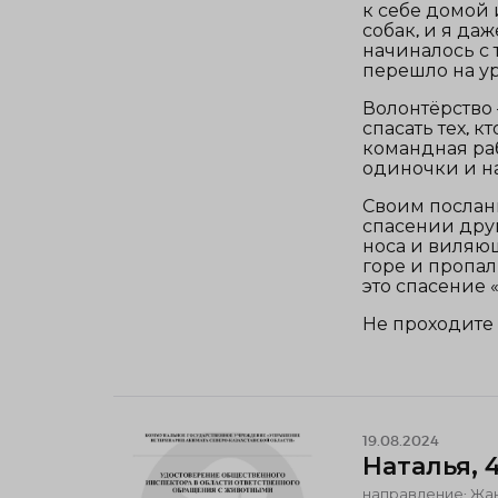
к себе домой 
собак, и я даж
начиналось с т
перешло на ур
Волонтёрство 
спасать тех, 
командная раб
одиночки и н
Своим послани
спасении друг
носа и виляющ
горе и пропал
это спасение 
Не проходите 
19.08.2024
Наталья, 
направление: Жа