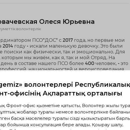
вачевская Олеся Юрьевна
уметтік волонтерлік
рдинатором ПСО"ДОС" с 2017 года, но первые мои
 2014 году - искали маленькую девочку. Это были
 поиски как физически, так и эмоционально. Для
, которым мы живём, как я, так и мой Отряд. На
ень в составе нашего ПСО более 400 человек, - это
профессий, национальностей и вероисповедания,
огут пройти мимо чужой беды.
rgemiz» волонтерлері Республикалы
нт-офисінің Ақпараттық орталығы
ық Фронт-офис қызметіне қатысты, Волонтер жылы тура
мира, 50 лет. Координатор
ұлттық жобалар туралы немесе волонтерлікке байланы
ского движения LIDER.KZ Алматы и
лген басқа мәселелер туралы сізді қызықтыратын барл
кой области
ар бойынша консультация бере алады. Қоңырау шалу,