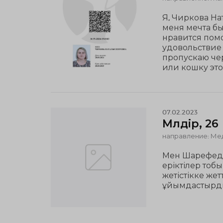
Я, Чиркова На
меня мечта бы
нравится помо
удовольствие
пропускаю че
или кошку это
07.02.2023
Мөлдір, 26
направление: Ме
Мен Шарефедин
еріктілер тобы
жетістікке же
ұйымдастырд