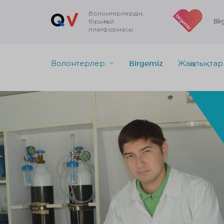
Волонтерлердің
бірыңғай
Bir
платформасы
Волонтерлер
Birgemiz
Жаңалықтар