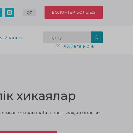
ВОЛОНТЕР БОЛЫҢЫЗ
QZ
Байланыс
Жүйеге кіріңіз
ік хикаялар
ті оқиғаларынан шабыт алып,жақын болыңыз