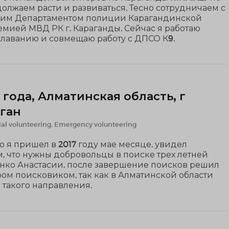
олжаем расти и развиваться. Тесно сотрудничаем с
им Департаментом полиции Карагандинской
емией МВД РК г. Караганды. Сейчас я работаю
плаванию и совмещаю работу с ДПСО К9.
 года, Алматинская область, г
ган
al volunteering, Emergency volunteering
о я пришел в 2017 году мае месяце, увидел
м, что нужны добровольцы в поиске трех летней
нко Анастасии, после завершение поисков решил
ром поисковиком, так как в Алматинской области
 такого направления.