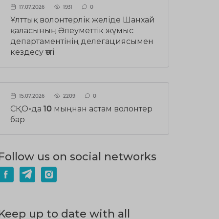
17.07.2026
1931
0
Ұлттық волонтерлік желіде Шанхай
қаласының Әлеуметтік жұмыс
департаментінің делегациясымен
кездесу өтті
15.07.2026
2209
0
СҚО-да 10 мыңнан астам волонтер
бар
Follow us on social networks
Keep up to date with all