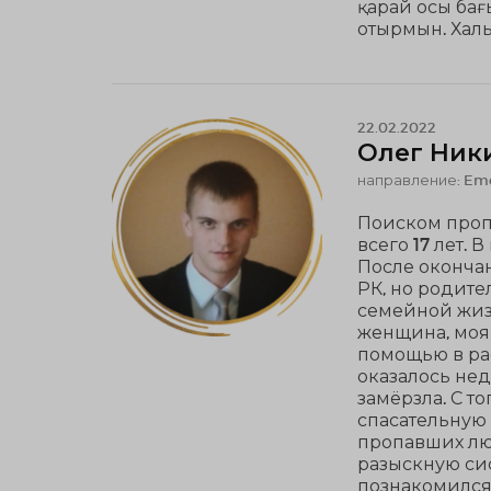
қарай осы бағ
отырмын. Халы
22.02.2022
Олег Ник
направление: Eme
Поиском проп
всего 17 лет.
После оконча
РК, но родител
семейной жизн
женщина, моя 
помощью в ра
оказалось не
замёрзла. С т
спасательную 
пропавших люд
разыскную си
познакомился 