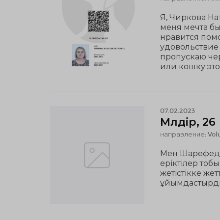
Я, Чиркова На
меня мечта бы
нравится помо
удовольствие
пропускаю че
или кошку это
07.02.2023
Мөлдір, 26
направление: Volu
Мен Шарефедин
еріктілер тобы
жетістікке же
ұйымдастырд