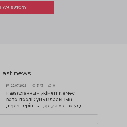
L YOUR STORY
Last news
22.07.2026
3143
0
Қазақстанның үкіметтік емес
волонтерлік ұйымдарының
деректерін жаңарту жүргізілуде