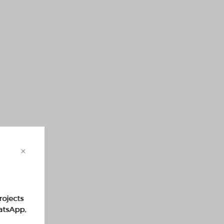
×
rojects
hatsApp,