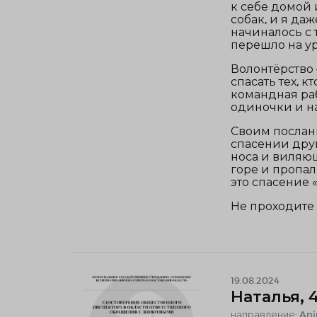
к себе домой 
собак, и я даж
начиналось с т
перешло на ур
Волонтёрство 
спасать тех, 
командная раб
одиночки и н
Своим послани
спасении друг
носа и виляющ
горе и пропал
это спасение 
Не проходите 
19.08.2024
Наталья, 
направление: Ani