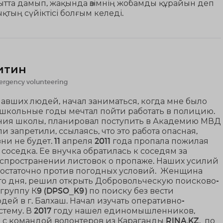
ытта дамып, жақында өзімнің жобамды құрайын деп
қтың сүйіктісі болғым келеді.
итин
rgency volunteering
авших людей, начал заниматься, когда мне было
 В школьные годы мечтал пойти работать в полицию.
ния школы, планировал поступить в Академию МВД
и запретили, ссылаясь, что это работа опасная,
и не будет. 11 апреля 2011 года пропала пожилая
соседка. Ее внучка обратилась к соседям за
спространении листовок о пропаже. Наших усилий
достаточно против погодных условий. Женщина
ого дня, решил открыть Добровольческую поисково-
группу К9 (DPSO_K9) по поиску без вести
ей в г. Балхаш. Начал изучать оперативно-
стему. В 2017 году нашел единомышленников,
с командой волонтеров из Караганды RINA.KZ, по