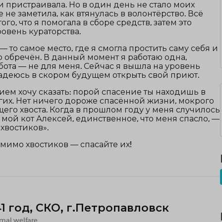
и пристраивала. Но в один день не стало моих
е не заметила, как втянулась в волонтёрство. Всё
ого, что я помогала в сборе средств, затем это
овень кураторства.
— то самое место, где я смогла простить саму себя и
кто обречён. В данный момент я работаю одна,
ота — не для меня. Сейчас я вышла на уровень
адеюсь в скором будущем открыть свой приют.
ем хочу сказать: порой спасение ты находишь в
их. Нет ничего дороже спасённой жизни, мокрого
его хвоста. Когда в прошлом году у меня случилось
 мой кот Алексей, единственное, что меня спасло, —
«хвостиков».
мимо хвостиков — спасайте их!
41 год, СКО, г.Петропавловск
mal welfare