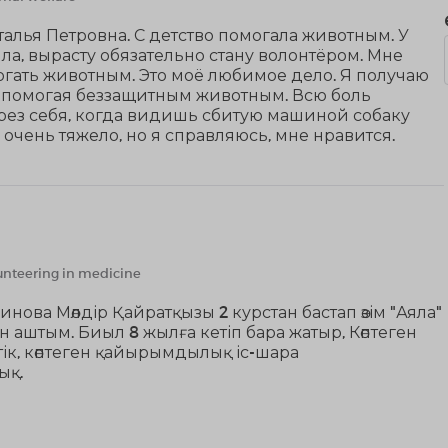
талья Петровна. С детство помогала животным. У
ла, вырасту обязательно стану волонтёром. Мне
гать животным. Это моё любимое дело. Я получаю
 помогая беззащитным животным. Всю боль
рез себя, когда видишь сбитую машиной собаку
 очень тяжело, но я справляюсь, мне нравится.
nteering in medicine
ова Мөлдір Қайратқызы 2 курстан бастап өзім "Аяла"
н аштым. Биыл 8 жылға кетіп бара жатыр, Көптеген
ттік, көптеген қайырымдылық іс-шара
ық.