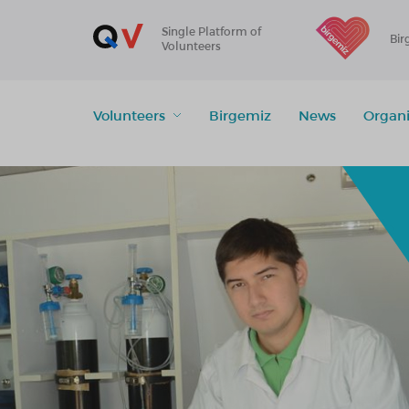
Single Platform of
Bir
Volunteers
Volunteers
Birgemiz
News
Organi