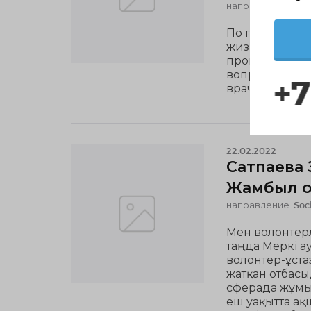
направление: Soci
По профессии
жизни сложило
пропавших. Но 
вопрос. Кому-
+7
врачом. А мне
22.02.2022
Сатпаева 
Жамбыл о
направление: Soci
Мен волонтерл
таңда Меркі 
волонтер-ұстаз
жатқан отбасы
сферада жұмы
еш уақытта ақ