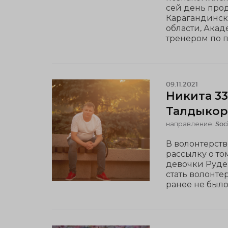
сей день прод
Карагандинск
области, Акад
тренером по 
09.11.2021
Никита 33
Талдыкор
направление: Soci
В волонтерств
рассылку о то
девочки Руде
стать волонте
ранее не было