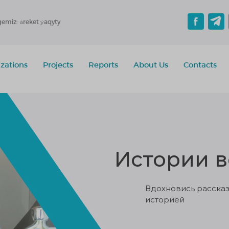
gemiz: áreket ýaqyty
zations
Projects
Reports
About Us
Contacts
Истории 
Вдохновись рассказ
историей