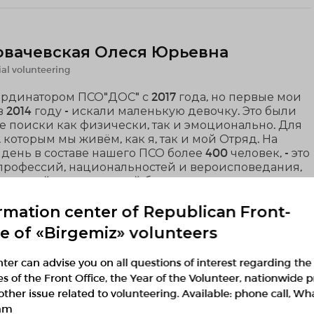
вачевская Олеся Юрьевна
al volunteering
рдинатором ПСО"ДОС" с 2017 года, но первые мои
 2014 году - искали маленькую девочку. Это были
 поиски как физически, так и эмоционально. Для
, которым мы живём, как я, так и мой Отряд. На
ень в составе нашего ПСО более 400 человек, - это
профессий, национальностей и вероисповедания,
огут пройти мимо чужой беды.
rmation center of Republican Front-
ce of «Birgemiz» volunteers
мира, 50 лет. Координатор
ter can advise you on all questions of interest regarding the
ies of the Front Office, the Year of the Volunteer, nationwide p
ского движения LIDER.KZ Алматы и
other issue related to volunteering. Available: phone call, W
кой области
am