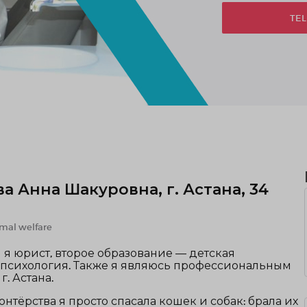
TEL
а Анна Шакуровна, г. Астана, 34
mal welfare
я юрист, второе образование — детская
 психология. Также я являюсь профессиональным
. Астана.
онтёрства я просто спасала кошек и собак: брала их