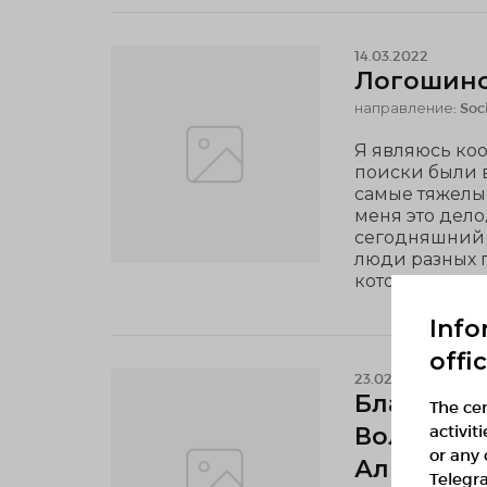
14.03.2022
Логошино
направление: Soci
Я являюсь коо
поиски были в
самые тяжелые
меня это дело
сегодняшний д
люди разных 
которые не м
Info
offi
23.02.2022
Блац Диль
The cen
activit
Волонтер
or any 
Алматинс
Telegr