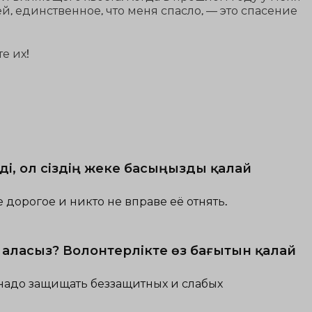
й, единственное, что меня спасло, — это спасение
е их!
ді, ол сіздің жеке басыңызды қалай
е дорогое и никто не вправе её отнять.
е аласыз? Волонтерлікте өз бағытын қалай
 надо защищать беззащитных и слабых