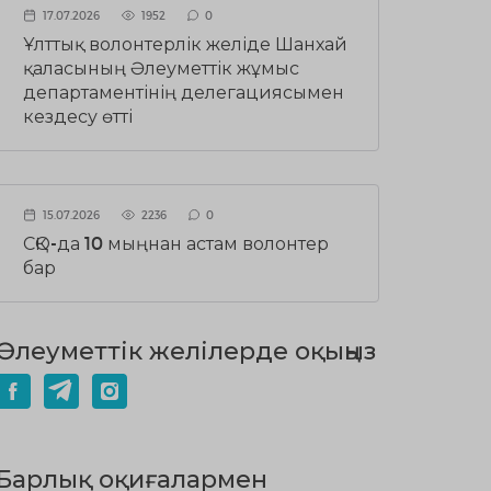
17.07.2026
1952
0
Ұлттық волонтерлік желіде Шанхай
қаласының Әлеуметтік жұмыс
департаментінің делегациясымен
кездесу өтті
15.07.2026
2236
0
СҚО-да 10 мыңнан астам волонтер
бар
Әлеуметтік желілерде оқыңыз
Барлық оқиғалармен