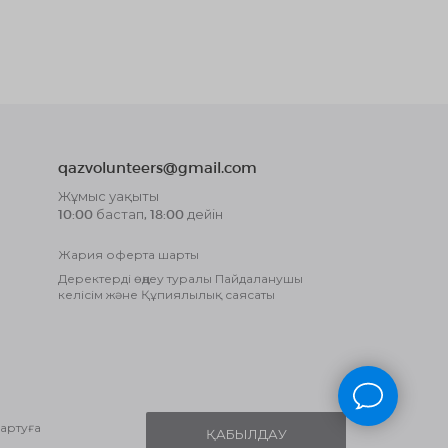
qazvolunteers@gmail.com
Жұмыс уақыты
10:00 бастап, 18:00 дейін
Жария оферта шарты
Деректерді өңдеу туралы Пайдаланушы
келісім және Құпиялылық саясаты
сартуға
ҚАБЫЛДАУ