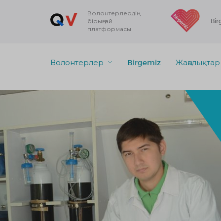
Волонтерлердің
бірыңғай
Bir
платформасы
Волонтерлер
Birgemiz
Жаңалықтар