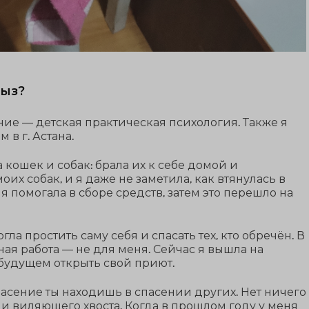
ңыз?
ние — детская практическая психология. Также я
в г. Астана.
 кошек и собак: брала их к себе домой и
оих собак, и я даже не заметила, как втянулась в
о я помогала в сборе средств, затем это перешло на
гла простить саму себя и спасать тех, кто обречён. В
ая работа — не для меня. Сейчас я вышла на
будущем открыть свой приют.
пасение ты находишь в спасении других. Нет ничего
и виляющего хвоста. Когда в прошлом году у меня