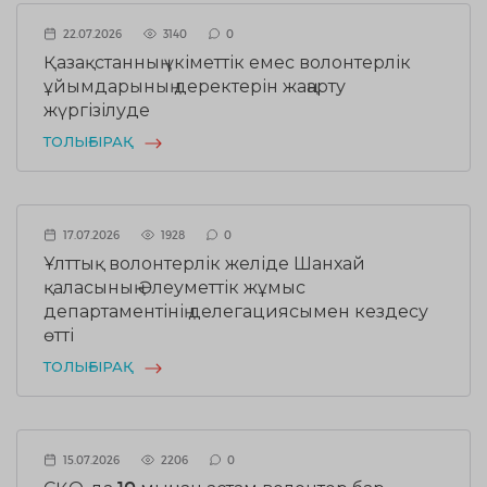
22.07.2026
3140
0
Қазақстанның үкіметтік емес волонтерлік
ұйымдарының деректерін жаңарту
жүргізілуде
ТОЛЫҒЫРАҚ
17.07.2026
1928
0
Ұлттық волонтерлік желіде Шанхай
қаласының Әлеуметтік жұмыс
департаментінің делегациясымен кездесу
өтті
ТОЛЫҒЫРАҚ
15.07.2026
2206
0