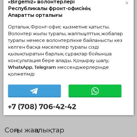
×
«Birgemiz» волонтерлері
11.06.2020
Республикалық фронт-офисінің
Амирхан 19 лет
Ақпараттық орталығы
Нур-Султан
Орталық Фронт-офис қызметіне қатысты,
направление: Экологиялық
волонтерлік, Әлеуметтік
Волонтер жылы туралы, жалпыұлттық жобалар
волонтерлік
туралы немесе волонтерлікке байланысты кез
келген басқа мәселелер туралы сізді
Я хотел стать волонтёром
қызықтыратын барлық сұрақтар бойынша
чтобы помогать людям
консультация бере алады. Қоңырау шалу,
которые не могут
WhatsApp, Telegram мессенджерлерінде
передвигаться .
қолжетімді
Алдыңғы
1
2
3
4
+7 (708) 706-42-42
Соңғы жаңалықтар