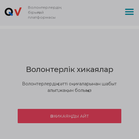
Волонтерлердің
бірыңғай
платформасы
Волонтерлік хикаялар
Волонтерлердің сәтті оқиғаларынан шабыт
алып,жақын болыңыз
ӨЗ ХИКАЯҢДЫ АЙТ