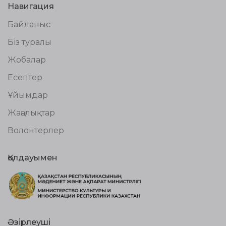
Навигация
Байланыс
Біз туралы
Жобалар
Есептер
Ұйымдар
Жаңалықтар
Волонтерлер
Қолдауымен
Әзірлеуші