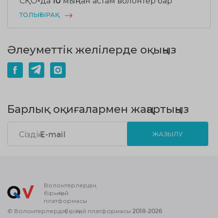
СҚО-да 10 мыңнан астам волонтер бар
ТОЛЫҒЫРАҚ
Әлеуметтік желілерде оқыңыз
Барлық оқиғалармен жаңартыңыз
ЖАЗЫЛУ
Волонтерлердің
бірыңғай
платформасы
© Волонтерлердің біріңғай платформасы 2018-2026