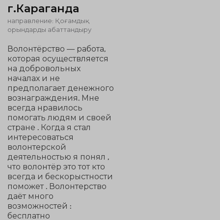
г.Караганда
направление: Қоғамдық
орындарды абаттандыру
Волонтёрство — работа,
которая осуществляется
на добровольных
началах и не
предполагает денежного
вознаграждения. Мне
всегда нравилось
помогать людям и своей
стране . Когда я стал
интересоваться
волонтерской
деятельностью я понял ,
что волонтёр это тот кто
всегда и бескорыстности
поможет . Волонтерство
даёт много
возможностей :
бесплатно