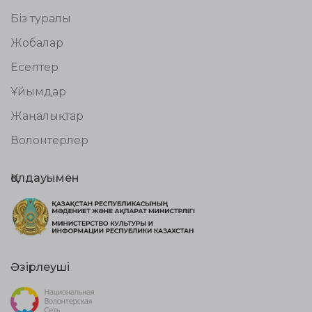
Біз туралы
Жобалар
Есептер
Ұйымдар
Жаңалықтар
Волонтерлер
Қолдауымен
Әзірлеуші