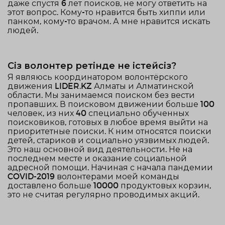
даже спустя 6 лет поисков, не могу ответить на
этот вопрос. Кому-то нравится быть хиппи или
панком, кому-то врачом. А мне нравится искать
людей.
Сіз волонтер ретінде не істейсіз?
Я являюсь координатором волонтёрского
движения LIDER.KZ Алматы и Алматинской
области. Мы занимаемся поиском без вести
пропавших. В поисковом движении больше 100
человек, из них 40 специально обученных
поисковиков, готовых в любое время выйти на
приоритетные поиски. К ним относятся поиски
детей, стариков и социально уязвимых людей.
Это наш основной вид деятельности. Не на
последнем месте и оказание социальной
адресной помощи. Начиная с начала пандемии
COVID-2019 волонтерами моей команды
доставлено больше 10000 продуктовых корзин,
это не считая регулярно проводимых акций.