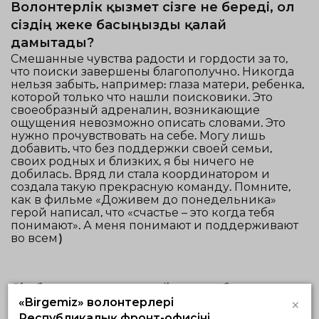
Волонтерлік қызмет сізге не береді, ол
сіздің жеке басыңызды қалай
дамытады?
Смешанные чувства радости и гордости за то,
что поиски завершены благополучно. Никогда
нельзя забыть, например: глаза матери, ребенка,
которой только что нашли поисковики. Это
своеобразный адреналин, возникающие
ощущения невозможно описать словами. Это
нужно прочувствовать на себе. Могу лишь
добавить, что без поддержки своей семьи,
своих родных и близких, я бы ничего не
добилась. Вряд ли стала координатором и
создала такую прекрасную команду. Помните,
как в фильме «Доживем до понедельника»
герой написал, что «счастье – это когда тебя
понимают». А меня понимают и поддерживают
во всем)
Сіз басқаларға қандай кеңес бере
×
«Birgemiz» волонтерлері
аласыз? Волонтерлікте өз бағытын
Республикалық фронт-офисінің