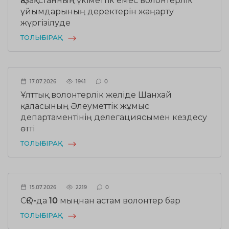
ұйымдарының деректерін жаңарту
жүргізілуде
ТОЛЫҒЫРАҚ
17.07.2026
1941
0
Ұлттық волонтерлік желіде Шанхай
қаласының Әлеуметтік жұмыс
департаментінің делегациясымен кездесу
өтті
ТОЛЫҒЫРАҚ
15.07.2026
2219
0
СҚО-да 10 мыңнан астам волонтер бар
ТОЛЫҒЫРАҚ