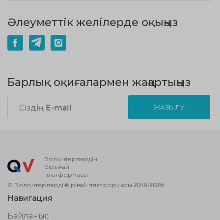
Әлеуметтік желілерде оқыңыз
Барлық оқиғалармен жаңартыңыз
ЖАЗЫЛУ
Волонтерлердің
бірыңғай
платформасы
© Волонтерлердің біріңғай платформасы 2018-2026
Навигация
Байланыс