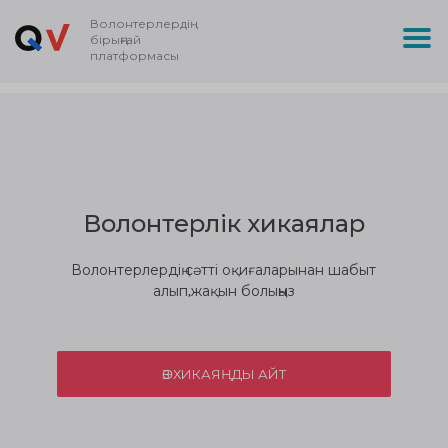
Волонтерлердің
бірыңғай
платформасы
Волонтерлік хикаялар
Волонтерлердің сәтті оқиғаларынан шабыт
алып,жақын болыңыз
ӨЗ ХИКАЯҢДЫ АЙТ