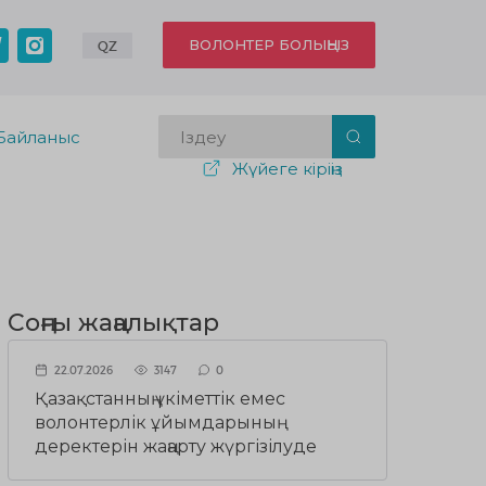
ВОЛОНТЕР БОЛЫҢЫЗ
QZ
Байланыс
Жүйеге кіріңіз
Соңғы жаңалықтар
22.07.2026
3147
0
Қазақстанның үкіметтік емес
волонтерлік ұйымдарының
деректерін жаңарту жүргізілуде