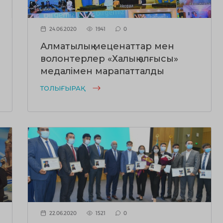
24.06.2020
1941
0
Алматылық меценаттар мен
волонтерлер «Халық алғысы»
медалімен марапатталды
ТОЛЫҒЫРАҚ
22.06.2020
1521
0