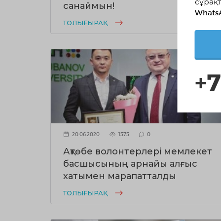
сұрақт
санаймын!
Whats
ТОЛЫҒЫРАҚ
+7
20.06.2020
1575
0
Ақтөбе волонтерлері мемлекет
басшысының арнайы алғыс
хатымен марапатталды
ТОЛЫҒЫРАҚ