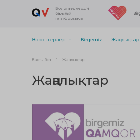
Волонтерлердің
бірыңғай
Bir
платформасы
Волонтерлер
Birgemiz
Жаңалықтар
Басты бет
Жаңалықтар
Жаңалықтар