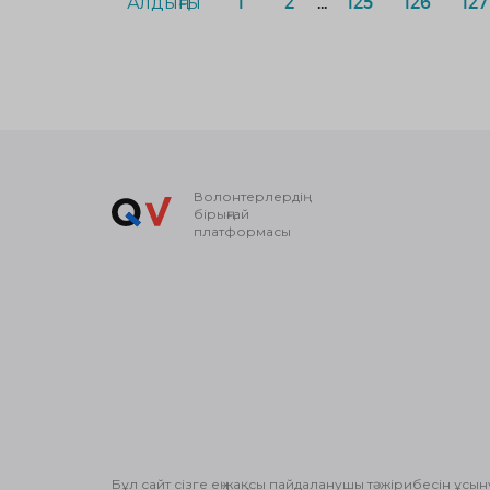
Алдыңғы
1
2
...
125
126
127
Волонтерлердің
бірыңғай
платформасы
Бұл сайт сізге ең жақсы пайдаланушы тәжірибесін ұсын
© Волонтерлердің біріңғай платформасы 2018-2026