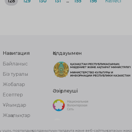
128
129
130
131
...
155
156
Келесі
Навигация
Қолдауымен
Байланыс
Біз туралы
Жобалар
Әзірлеуші
Есептер
Ұйымдар
Жаңалықтар
Волонтерлер
у үшін, порталдың қолданылуын талдауға және веб-сайттың сапасын жақ