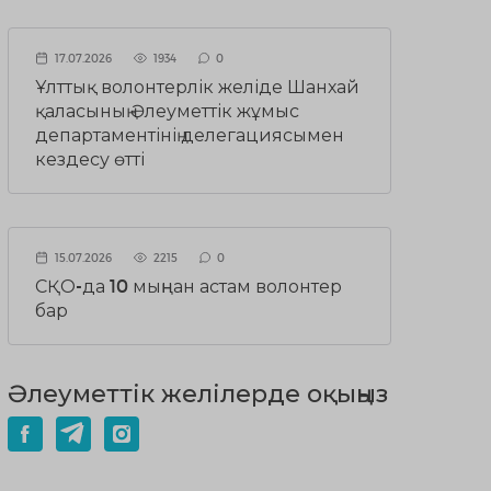
17.07.2026
1934
0
Ұлттық волонтерлік желіде Шанхай
қаласының Әлеуметтік жұмыс
департаментінің делегациясымен
кездесу өтті
15.07.2026
2215
0
СҚО-да 10 мыңнан астам волонтер
бар
Әлеуметтік желілерде оқыңыз