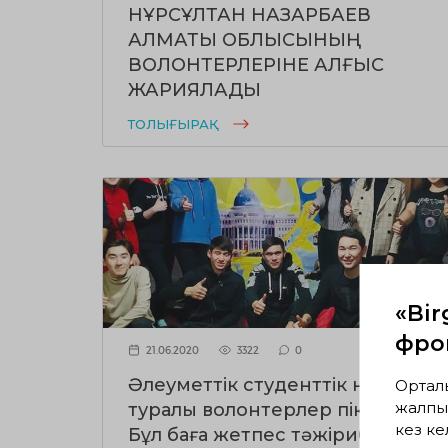
НҰРСҰЛТАН НАЗАРБАЕВ
АЛМАТЫ ОБЛЫСЫНЫҢ
ВОЛОНТЕРЛЕРІНЕ АЛҒЫС
ЖАРИЯЛАДЫ
ТОЛЫҒЫРАҚ
«Bir
фрон
21.06.2020
3322
0
Әлеуметтік студенттік несие
Ортал
жалпы
туралы волонтерлер пікірлері:
кез ке
Бұл баға жетпес тәжірибе деп