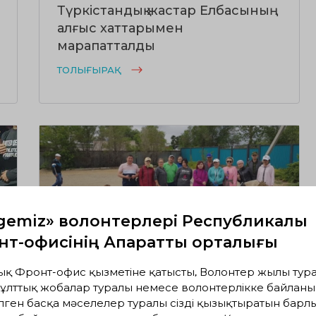
Түркістандық жастар Елбасының
алғыс хаттарымен
марапатталды
ТОЛЫҒЫРАҚ
gemiz» волонтерлері Республикалық
т-офисінің Ақпараттық орталығы
20.06.2020
1425
0
Волонтерлер өзендерді бірге
ық Фронт-офис қызметіне қатысты, Волонтер жылы тура
ұлттық жобалар туралы немесе волонтерлікке байланы
тазартуды ұсынады
лген басқа мәселелер туралы сізді қызықтыратын барл
ТОЛЫҒЫРАҚ