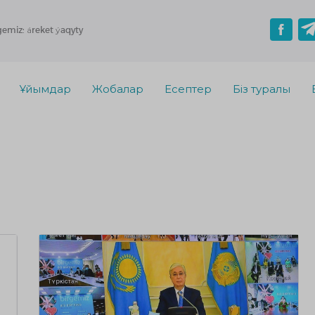
gemiz: áreket ýaqyty
Ұйымдар
Жобалар
Есептер
Біз туралы