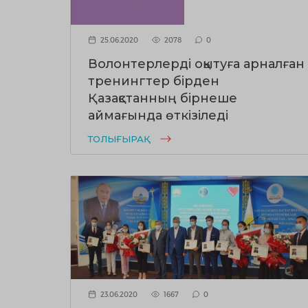
25.06.2020
2078
0
Волонтерлерді оқытуға арналған
тренингтер бірден
Қазақстанның бірнеше
аймағында өткізіледі
ТОЛЫҒЫРАҚ
23.06.2020
1667
0