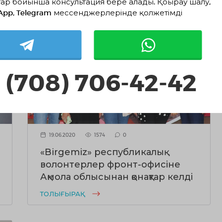
ар бойынша консультация бере алады. Қоңырау шалу,
App, Telegram мессенджерлерінде қолжетімді
 (708) 706-42-42
19.06.2020
1574
0
«Birgemiz» республикалық
волонтерлер фронт-офисіне
Ақмола облысынан қонақтар келді
ТОЛЫҒЫРАҚ