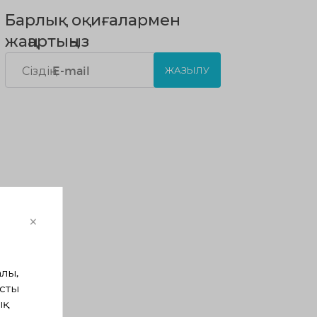
Барлық оқиғалармен
жаңартыңыз
ЖАЗЫЛУ
×
лы,
сты
ық