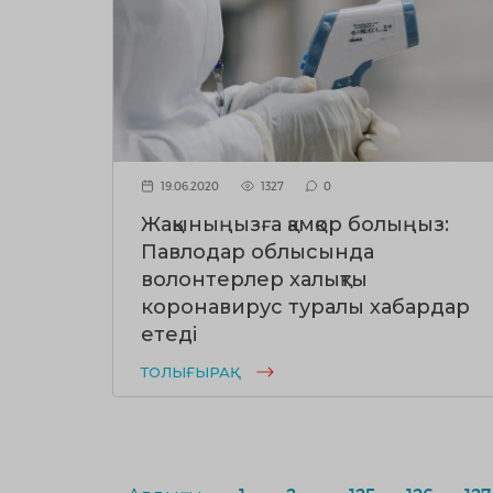
19.06.2020
1327
0
Жақыныңызға қамқор болыңыз:
Павлодар облысында
волонтерлер халықты
коронавирус туралы хабардар
етеді
ТОЛЫҒЫРАҚ