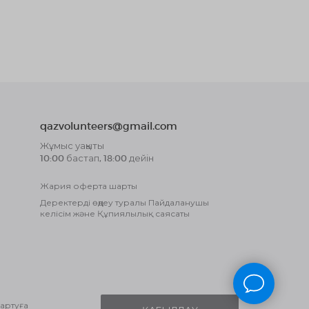
qazvolunteers@gmail.com
Жұмыс уақыты
10:00 бастап, 18:00 дейін
Жария оферта шарты
Деректерді өңдеу туралы Пайдаланушы
келісім және Құпиялылық саясаты
сартуға