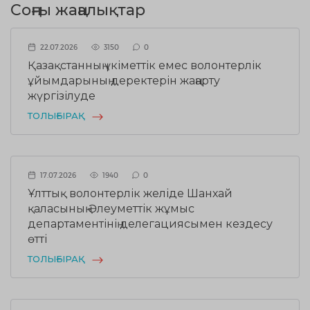
Соңғы жаңалықтар
22.07.2026
3150
0
Қазақстанның үкіметтік емес волонтерлік
ұйымдарының деректерін жаңарту
жүргізілуде
ТОЛЫҒЫРАҚ
17.07.2026
1940
0
Ұлттық волонтерлік желіде Шанхай
қаласының Әлеуметтік жұмыс
департаментінің делегациясымен кездесу
өтті
ТОЛЫҒЫРАҚ