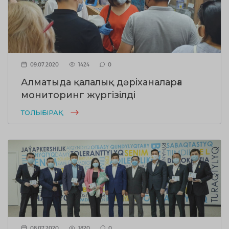
09.07.2020
1424
0
Алматыда қалалық дәріханаларға
мониторинг жүргізілді
ТОЛЫҒЫРАҚ
08.07.2020
1820
0