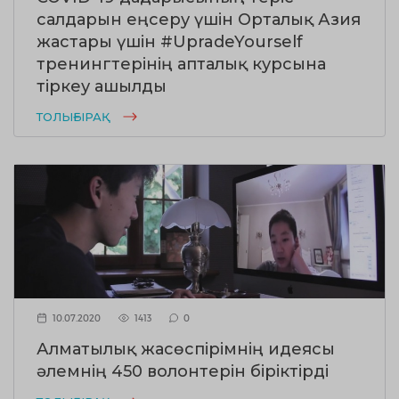
салдарын еңсеру үшін Орталық Азия
жастары үшін #UpradeYourself
тренингтерінің апталық курсына
тіркеу ашылды
ТОЛЫҒЫРАҚ
10.07.2020
1413
0
Алматылық жасөспірімнің идеясы
әлемнің 450 волонтерін біріктірді