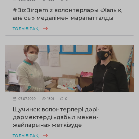
#BizBirgemiz волонтерлары «Халық
алғысы» медалімен марапатталды
ТОЛЫҒЫРАҚ
07.07.2020
1501
0
Щучинск волонтерлері дәрі-
дәрмектерді «дабыл мекен-
жайларына» жеткізуде
ТОЛЫҒЫРАҚ