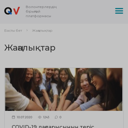
Волонтерлердің
бірыңғай
платформасы
Басты бет
Жаңалықтар
Жаңалықтар
10.07.2020
1243
0
COVID-19 дағдарысының теріс