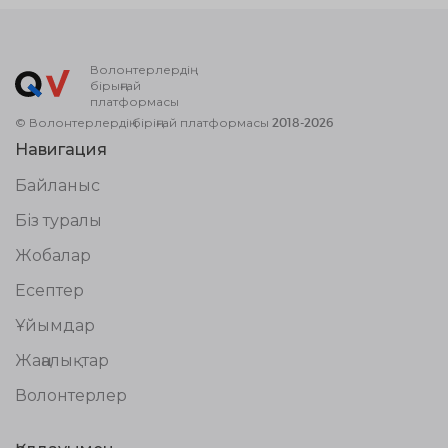
Волонтерлердің
бірыңғай
платформасы
© Волонтерлердің біріңғай платформасы 2018-2026
Навигация
Байланыс
Біз туралы
Жобалар
Есептер
Ұйымдар
Жаңалықтар
Волонтерлер