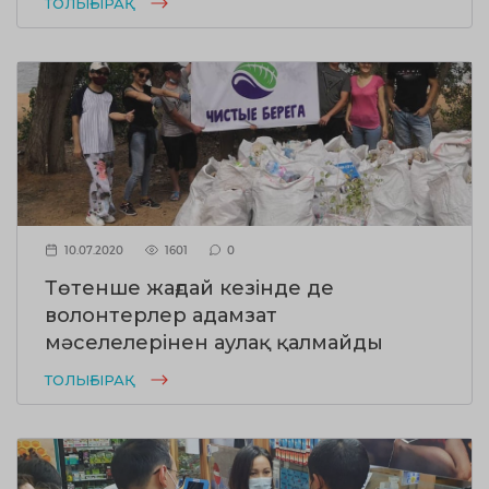
ТОЛЫҒЫРАҚ
10.07.2020
1601
0
Төтенше жағдай кезінде де
волонтерлер адамзат
мәселелерінен аулақ қалмайды
ТОЛЫҒЫРАҚ