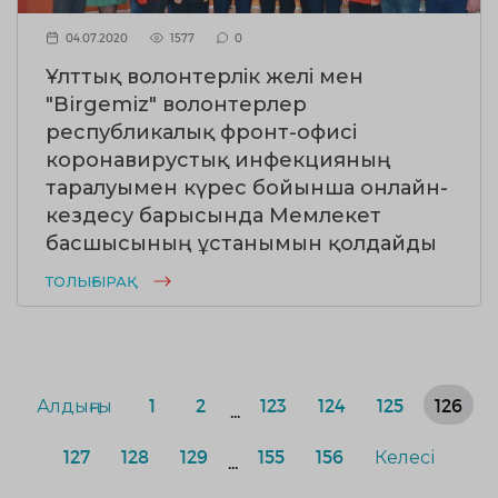
04.07.2020
1577
0
Ұлттық волонтерлік желі мен
"Birgemiz" волонтерлер
республикалық фронт-офисі
коронавирустық инфекцияның
таралуымен күрес бойынша онлайн-
кездесу барысында Мемлекет
басшысының ұстанымын қолдайды
ТОЛЫҒЫРАҚ
Алдыңғы
1
2
123
124
125
126
...
127
128
129
155
156
Келесі
...