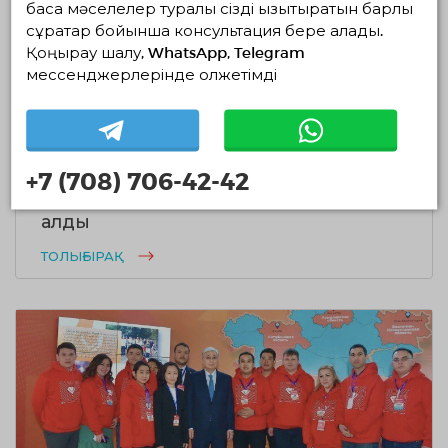
басқа мәселелер туралы сізді қызықтыратын барлық
сұрақтар бойынша консультация бере алады.
Қоңырау шалу, WhatsApp, Telegram
мессенджерлерінде қолжетімді
05.07.2020
1592
0
Ақтөбелік волонтерлер Ресейден
+7 (708) 706-42-42
екі оттегі концентраторларын сатып
алды
ТОЛЫҒЫРАҚ