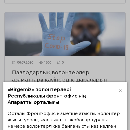
06.07.2020
1500
0
Павлодарлық волонтерлер
азаматтарға қауіпсіздік шараларын
сақтаудың маңыздылығын еске
×
«Birgemiz» волонтерлері
салды
Республикалық фронт-офисінің
Ақпараттық орталығы
ТОЛЫҒЫРАҚ
Орталық Фронт-офис қызметіне қатысты, Волонтер
жылы туралы, жалпыұлттық жобалар туралы
немесе волонтерлікке байланысты кез келген