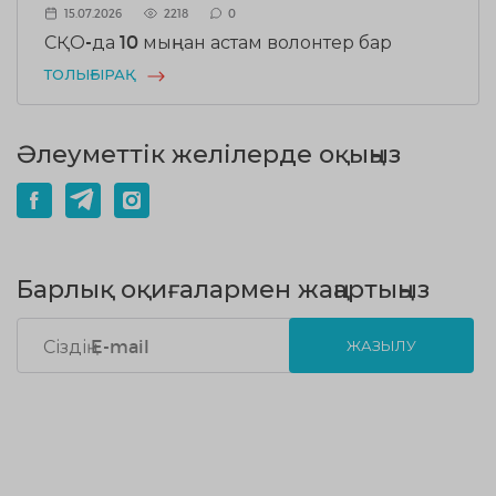
15.07.2026
2218
0
СҚО-да 10 мыңнан астам волонтер бар
ТОЛЫҒЫРАҚ
Әлеуметтік желілерде оқыңыз
Барлық оқиғалармен жаңартыңыз
ЖАЗЫЛУ