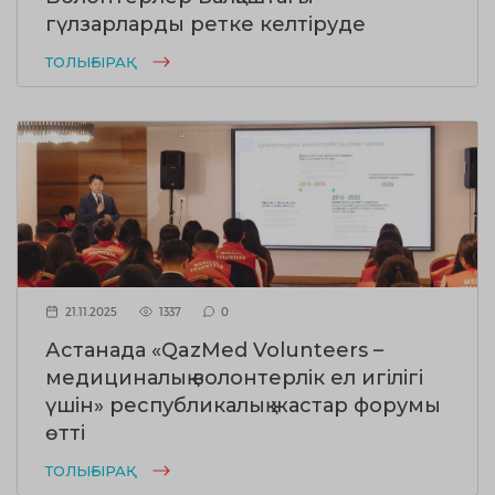
гүлзарларды ретке келтіруде
ТОЛЫҒЫРАҚ
21.11.2025
1337
0
Астанада «QazMed Volunteers –
медициналық волонтерлік ел игілігі
үшін» республикалық жастар форумы
өтті
ТОЛЫҒЫРАҚ