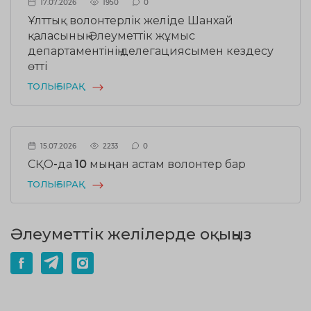
17.07.2026
1950
0
Ұлттық волонтерлік желіде Шанхай
қаласының Әлеуметтік жұмыс
департаментінің делегациясымен кездесу
өтті
ТОЛЫҒЫРАҚ
15.07.2026
2233
0
СҚО-да 10 мыңнан астам волонтер бар
ТОЛЫҒЫРАҚ
Әлеуметтік желілерде оқыңыз