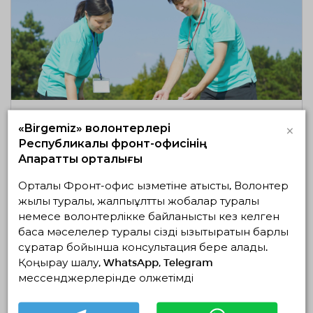
10.11.2025
2585
0
×
«Birgemiz» волонтерлері
Волонтерлік көшбасшылық
Республикалық фронт-офисінің
қасиеттерді қалай дамытады?
Ақпараттық орталығы
ТОЛЫҒЫРАҚ
Орталық Фронт-офис қызметіне қатысты, Волонтер
жылы туралы, жалпыұлттық жобалар туралы
немесе волонтерлікке байланысты кез келген
басқа мәселелер туралы сізді қызықтыратын барлық
сұрақтар бойынша консультация бере алады.
Қоңырау шалу, WhatsApp, Telegram
мессенджерлерінде қолжетімді