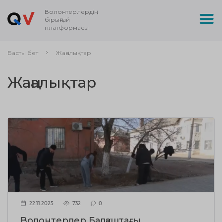
Волонтерлердің
бірыңғай
платформасы
Басты бет
Жаңалықтар
Жаңалықтар
22.11.2025
732
0
Волонтерлер Балқаштағы