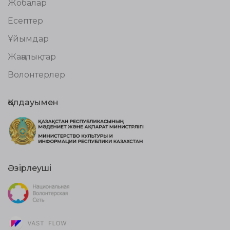
Жобалар
Есептер
Ұйымдар
Жаңалықтар
Волонтерлер
Қолдауымен
Әзірлеуші