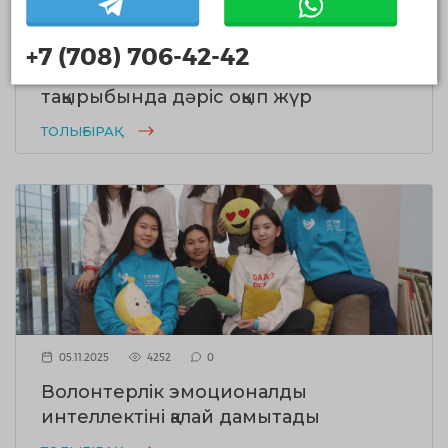
07.11.2025
916
0
+7 (708) 706-42-42
Волонтерлер автобустарда экология
тақырыбында дәріс оқып жүр
ТОЛЫҒЫРАҚ
05.11.2025
4252
0
Волонтерлік эмоционалды
интеллектіні қалай дамытады