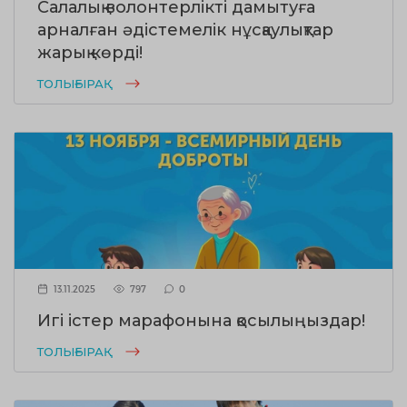
Салалық волонтерлікті дамытуға
арналған әдістемелік нұсқаулықтар
жарық көрді!
ТОЛЫҒЫРАҚ
13.11.2025
797
0
Игі істер марафонына қосылыңыздар!
ТОЛЫҒЫРАҚ