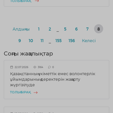
ТОЛЫҒЫРАҚ
Алдыңғы
1
2
5
6
7
8
...
9
10
11
155
156
Келесі
...
Соңғы жаңалықтар
22.07.2026
3164
0
Қазақстанның үкіметтік емес волонтерлік
ұйымдарының деректерін жаңарту
жүргізілуде
ТОЛЫҒЫРАҚ