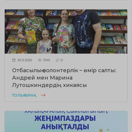
20.11.2025
3745
0
Отбасылық волонтерлік – өмір салты:
Андрей мен Марина
Лутошкиндердің хикаясы
ТОЛЫҒЫРАҚ