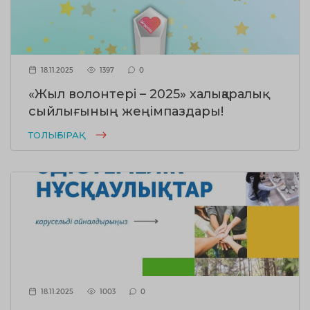
18.11.2025
1397
0
«Жыл волонтері – 2025» халықаралық
сыйлығының жеңімпаздары!
ТОЛЫҒЫРАҚ
18.11.2025
1003
0