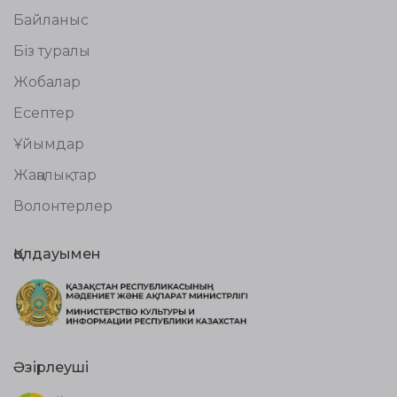
Байланыс
Біз туралы
Жобалар
Есептер
Ұйымдар
Жаңалықтар
Волонтерлер
Қолдауымен
Әзірлеуші