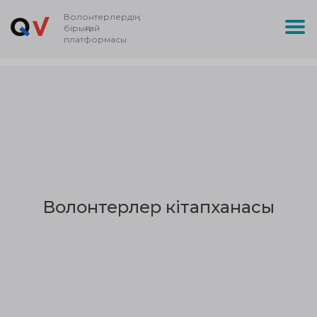
Волонтерлердің
бірыңғай
платформасы
Волонтерлер кітапханасы