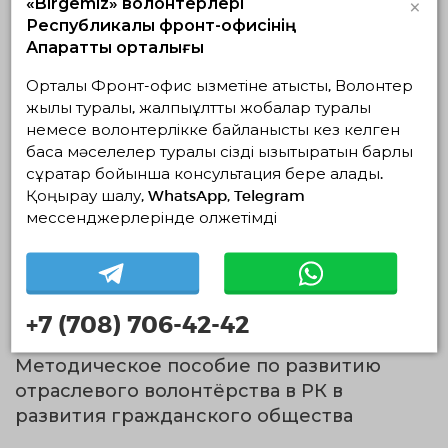
×
«Birgemiz» волонтерлері
Обзор волонтерства в Центральной Азии
Республикалық фронт-офисінің
Ақпараттық орталығы
ЖҮКТЕУ
Орталық Фронт-офис қызметіне қатысты, Волонтер
жылы туралы, жалпыұлттық жобалар туралы
немесе волонтерлікке байланысты кез келген
басқа мәселелер туралы сізді қызықтыратын барлық
сұрақтар бойынша консультация бере алады.
Оценка уровня общественного доверия к
Қоңырау шалу, WhatsApp, Telegram
волонтерству 2025
мессенджерлерінде қолжетімді
ЖҮКТЕУ
+7 (708) 706-42-42
Методическое пособие по развитию
отраслевого волонтёрства в РК в
развития гражданского общества