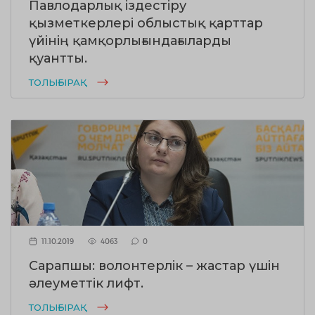
Павлодарлық іздестіру
қызметкерлері облыстық қарттар
үйінің қамқорлығындағыларды
қуантты.
ТОЛЫҒЫРАҚ
11.10.2019
4063
0
Сарапшы: волонтерлік – жастар үшін
әлеуметтік лифт.
ТОЛЫҒЫРАҚ