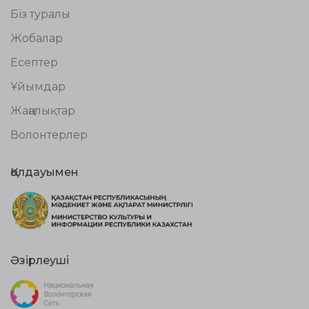
Біз туралы
Жобалар
Есептер
Ұйымдар
Жаңалықтар
Волонтерлер
Қолдауымен
Әзірлеуші