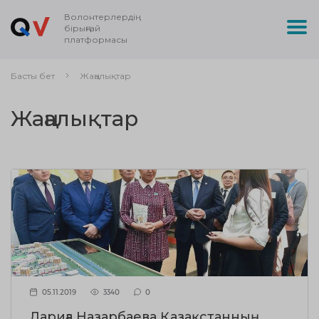
Волонтерлердің
бірыңғай
платформасы
Басты бет
Жаңалықтар
Жаңалықтар
05.11.2019
3340
0
Дариға Назарбаева Қазақстанның