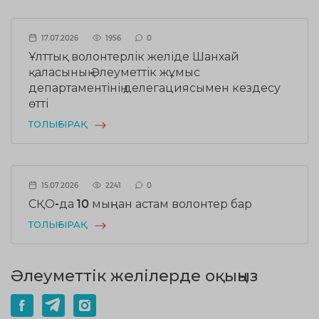
17.07.2026
1956
0
Ұлттық волонтерлік желіде Шанхай
қаласының Әлеуметтік жұмыс
департаментінің делегациясымен кездесу
өтті
ТОЛЫҒЫРАҚ
15.07.2026
2241
0
СҚО-да 10 мыңнан астам волонтер бар
ТОЛЫҒЫРАҚ
Әлеуметтік желілерде оқыңыз