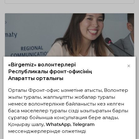
×
«Birgemiz» волонтерлері
11.10.2019
2339
0
Республикалық фронт-офисінің
Өзгелердің игілігі үшін өмір сүретін
Ақпараттық орталығы
адам
Орталық Фронт-офис қызметіне қатысты, Волонтер
ТОЛЫҒЫРАҚ
жылы туралы, жалпыұлттық жобалар туралы
немесе волонтерлікке байланысты кез келген
басқа мәселелер туралы сізді қызықтыратын барлық
сұрақтар бойынша консультация бере алады.
Қоңырау шалу, WhatsApp, Telegram
мессенджерлерінде қолжетімді