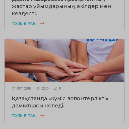
жастар ұйымдарының өкілдерімен
кездесті.
ТОЛЫҒЫРАҚ
05.11.2019
3240
0
Қазақстанда «күміс волонтерлікті»
дамытқасы келеді.
ТОЛЫҒЫРАҚ