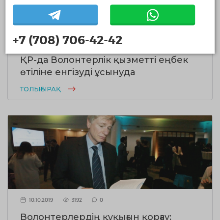
+7 (708) 706-42-42
10.10.2019
3846
0
ҚР-да Волонтерлік қызметті еңбек
өтіліне енгізуді ұсынуда
ТОЛЫҒЫРАҚ
10.10.2019
3192
0
Волонтерлердің құқығын қорғау: