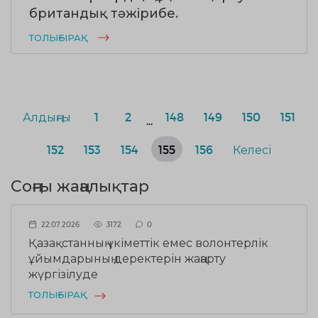
британдық тәжірибе.
ТОЛЫҒЫРАҚ
Алдыңғы
1
2
148
149
150
151
...
152
153
154
155
156
Келесі
Соңғы жаңалықтар
22.07.2026
3172
0
Қазақстанның үкіметтік емес волонтерлік
ұйымдарының деректерін жаңарту
жүргізілуде
ТОЛЫҒЫРАҚ