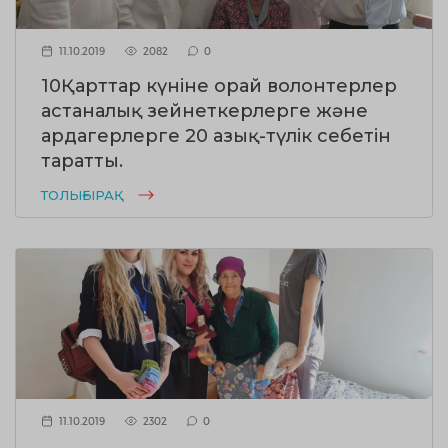
11.10.2019
2082
0
10Қарттар күніне орай волонтерлер
астаналық зейнеткерлерге және
ардагерлерге 20 азық-түлік себетін
таратты.
ТОЛЫҒЫРАҚ
11.10.2019
2302
0