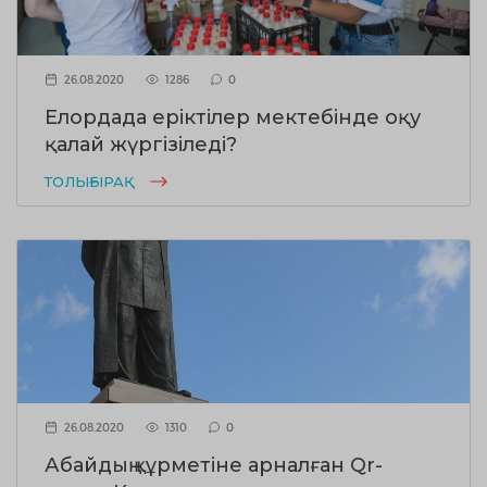
26.08.2020
1286
0
Елордада еріктілер мектебінде оқу
қалай жүргізіледі?
ТОЛЫҒЫРАҚ
26.08.2020
1310
0
Абайдың құрметіне арналған Qr-