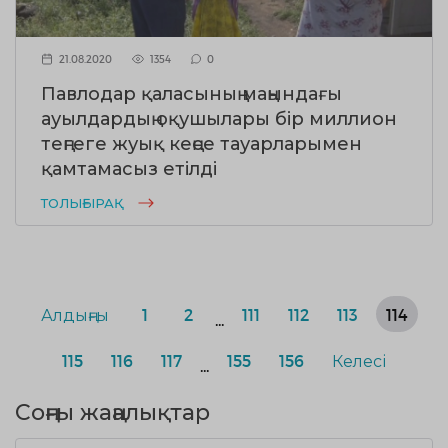
21.08.2020
1354
0
Павлодар қаласының маңындағы
ауылдардың оқушылары бір миллион
теңгеге жуық кеңсе тауарларымен
қамтамасыз етілді
ТОЛЫҒЫРАҚ
Алдыңғы
1
2
111
112
113
114
...
115
116
117
155
156
Келесі
...
Соңғы жаңалықтар