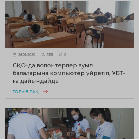
26.08.2020
1531
0
СҚО-да волонтерлер ауыл
балаларына компьютер үйретіп, ҰБТ-
ға дайындайды
ТОЛЫҒЫРАҚ