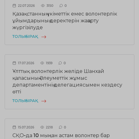
22.07.2026
3150
0
Қазақстанның үкіметтік емес волонтерлік
ұйымдарының деректерін жаңарту
жүргізілуде
ТОЛЫҒЫРАҚ
17.07.2026
1939
0
Ұлттық волонтерлік желіде Шанхай
қаласының Әлеуметтік жұмыс
департаментінің делегациясымен кездесу
өтті
ТОЛЫҒЫРАҚ
15.07.2026
2218
0
СҚО-да 10 мыңнан астам волонтер бар