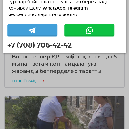
сұрақтар бойынша консультация бере алады.
Қоңырау шалу, WhatsApp, Telegram
мессенджерлерінде қолжетімді
+7 (708) 706-42-42
26.08.2020
1246
0
Волонтерлер ҚР-ның бес қаласында 5
мыңнан астам көп пайдалануға
жарамды бетперделер таратты
ТОЛЫҒЫРАҚ