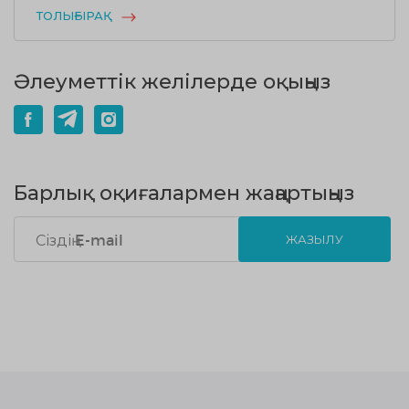
ТОЛЫҒЫРАҚ
Әлеуметтік желілерде оқыңыз
Барлық оқиғалармен жаңартыңыз
ЖАЗЫЛУ