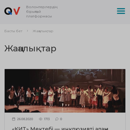
Волонтерлердің
бірыңғай
платформасы
Басты бет
Жаңалықтар
Жаңалықтар
26.08.2020
1713
0
«КИТ» Мектебі — инклюзивті алаңы