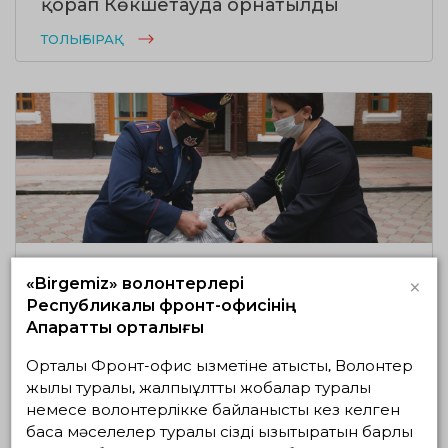
қорап Көкшетауда орнатылды
ТОЛЫҒЫРАҚ
26.08.2020
1361
0
×
«Birgemiz» волонтерлері
СҚО полицейлері мен волонтерлері
Республикалық фронт-офисінің
«Есірткіге жол жоқ» логотипімен 2
Ақпараттық орталығы
мың маска таратты
Орталық Фронт-офис қызметіне қатысты, Волонтер
ТОЛЫҒЫРАҚ
жылы туралы, жалпыұлттық жобалар туралы
немесе волонтерлікке байланысты кез келген
басқа мәселелер туралы сізді қызықтыратын барлық