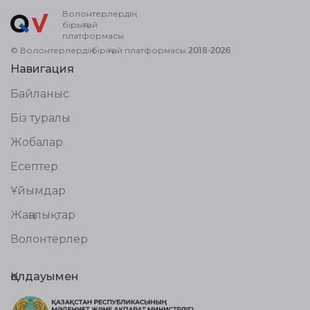
Волонтерлердің
бірыңғай
платформасы
© Волонтерлердің біріңғай платформасы 2018-2026
Навигация
Байланыс
Біз туралы
Жобалар
Есептер
Ұйымдар
Жаңалықтар
Волонтерлер
Қолдауымен