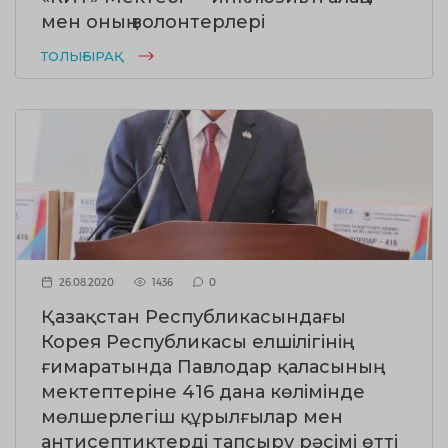
мен оның волонтерлері
ТОЛЫҒЫРАҚ
26.08.2020
1436
0
Қазақстан Республикасындағы
Корея Республикасы елшілігінің
ғимаратында Павлодар қаласының
мектептеріне 416 дана көлімінде
мөлшерлегіш құрылғылар мен
антисептиктерді тапсыру рәсімі өтті