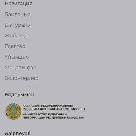
Навигация
Байланыс
Біз туралы
Жобалар
Есептер
Ұйымдар
Жаңалықтар
Волонтерлер
Қолдауымен
Әзірлеуші