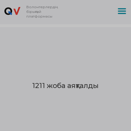
Волонтерлердің
бірыңғай
платформасы
1211 жоба аяқталды