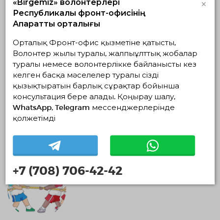
×
«Birgemiz» волонтерлері
Республикалық фронт-офисінің
Ақпараттық орталығы
Орталық Фронт-офис қызметіне қатысты,
спортивная эстафета на городском пляже
Волонтер жылы туралы, жалпыұлттық жобалар
14.06.2025 — 14.06.2025, с 09:25 по 16:25
туралы немесе волонтерлікке байланысты кез
Жетісу облысы, Талдықорған
келген басқа мәселелер туралы сізді
Общественное Объединение «Алтын Адам креатив центр»
области Жетісу
қызықтыратын барлық сұрақтар бойынша
консультация бере алады. Қоңырау шалу,
WhatsApp, Telegram мессенджерлерінде
Спорт және салауатты өмір салты
қолжетімді
05.06.2025 19:34
Аяқталды
+7 (708) 706-42-42