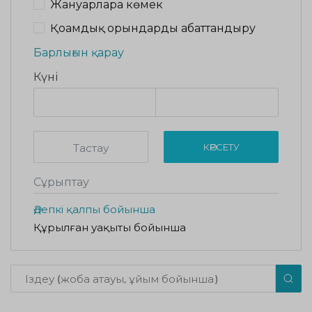
Жануарларға көмек
Қоғамдық орындарды абаттандыру
Барлығын қарау
Күні
Тастау
КӨРСЕТУ
Сұрыптау
Әдепкі қалпы бойынша
Құрылған уақыты бойынша