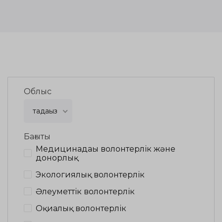
Облыс
таңдаңыз
Бағыты
Медицинадағы волонтерлік және
донорлық
Экологиялық волонтерлік
Әлеуметтік волонтерлік
Оқиғалық волонтерлік