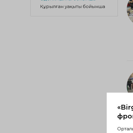
Құрылған уақыты бойынша
«Bir
фрон
Ортал