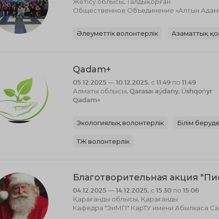
Жетісу облысы, Талдықорған
Общественное Объединение «Алтын Адам к
Әлеуметтік волонтерлік
Азаматтық қо
Qadam+
05.12.2025 — 10.12.2025, с 11:49 по 11:49
Алматы облысы, Qarasaı aýdany, Úshqońyr
Qadam+
Экологиялық волонтерлік
Білім беруде
ТЖ волонтерлік
Благотворительная акция "Пи
04.12.2025 — 14.12.2025, с 15:30 по 15:06
Қарағанды ​​облысы, Қарағанды
Кафедра "ЭиМП" КарТУ имени Абылкаса Са