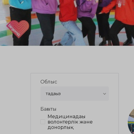
Облыс
таңдаңыз
Бағыты
Медицинадағы
волонтерлік және
донорлық