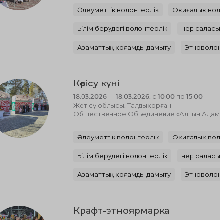
Әлеуметтік волонтерлік
Оқиғалық вол
Білім берудегі волонтерлік
Өнер салас
Азаматтық қоғамды дамыту
Этноволон
Көрісу күні
18.03.2026 — 18.03.2026, с 10:00 по 15:00
Жетісу облысы, Талдықорған
Общественное Объединение «Алтын Адам к
Әлеуметтік волонтерлік
Оқиғалық вол
Білім берудегі волонтерлік
Өнер салас
Азаматтық қоғамды дамыту
Этноволон
Крафт-этноярмарка