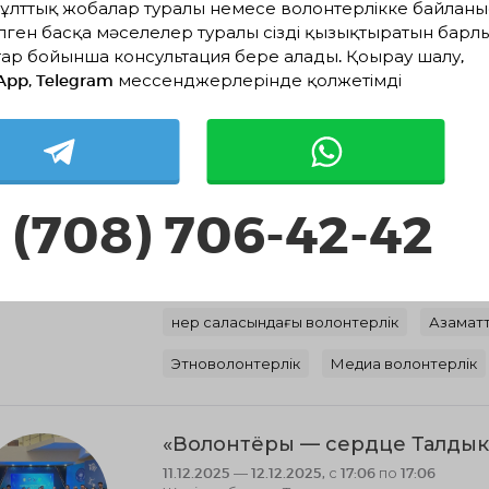
ұлттық жобалар туралы немесе волонтерлікке байланы
Этноволонтерлік
Медиа волонтерлік
лген басқа мәселелер туралы сізді қызықтыратын барл
ар бойынша консультация бере алады. Қоңырау шалу,
App, Telegram мессенджерлерінде қолжетімді
В каждом изделии — тепло ру
земле и уважение к традиция
26.02.2026 — 26.02.2026, с 15:00 по 17:00
Жетісу облысы, Талдықорған
Общественное Объединение «Алтын Адам к
 (708) 706-42-42
Әлеуметтік волонтерлік
Оқиғалық вол
Қоғамдық орындарды абаттандыру
Бі
Өнер саласындағы волонтерлік
Азамат
Этноволонтерлік
Медиа волонтерлік
«Волонтёры — сердце Талдык
11.12.2025 — 12.12.2025, с 17:06 по 17:06