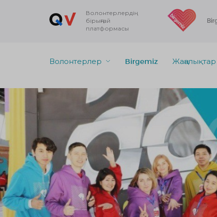
Волонтерлердің
бірыңғай
Bir
платформасы
Волонтерлер
Birgemiz
Жаңалықтар