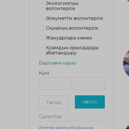
Экологиялық
волонтерлік
Әлеуметтік волонтерлік
Оқиғалық волонтерлік
Жануарларға көмек
Қоғамдық орындарды
абаттандыру
Барлығын қарау
Күні
Тастау
КӨРСЕТУ
Сұрыптау
Әдепкі қалпы бойынша