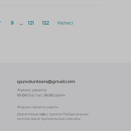
7
8
...
121
122
Келесі
qazvolunteers@gmail.com
Жұмыс уақыты
10:00 бастап, 18:00 дейін
Жария оферта шарты
Деректерді өңдеу туралы Пайдаланушы
келісім және Құпиялылық саясаты