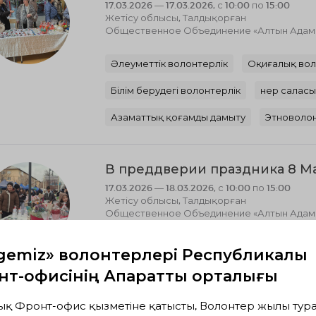
17.03.2026 — 17.03.2026, с 10:00 по 15:00
Жетісу облысы, Талдықорған
Общественное Объединение «Алтын Адам к
Әлеуметтік волонтерлік
Оқиғалық вол
Білім берудегі волонтерлік
Өнер салас
Азаматтық қоғамды дамыту
Этноволон
В преддверии праздника 8 М
17.03.2026 — 18.03.2026, с 10:00 по 15:00
Жетісу облысы, Талдықорған
Общественное Объединение «Алтын Адам к
Экологиялық волонтерлік
Әлеуметтік 
gemiz» волонтерлері Республикалық
т-офисінің Ақпараттық орталығы
Оқиғалық волонтерлік
Білім берудегі
Өнер саласындағы волонтерлік
Азамат
ық Фронт-офис қызметіне қатысты, Волонтер жылы тура