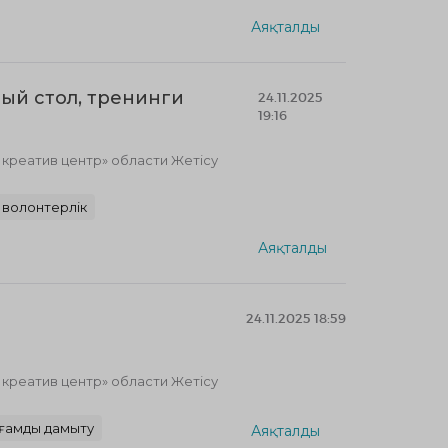
Аяқталды
лый стол, тренинги
24.11.2025
19:16
реатив центр» области Жетісу
і волонтерлік
Аяқталды
24.11.2025 18:59
реатив центр» области Жетісу
ғамды дамыту
Аяқталды