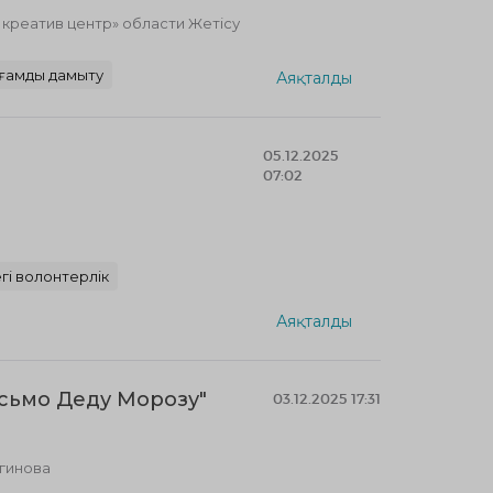
реатив центр» области Жетісу
ғамды дамыту
Аяқталды
05.12.2025
07:02
гі волонтерлік
Аяқталды
сьмо Деду Морозу"
03.12.2025 17:31
гинова