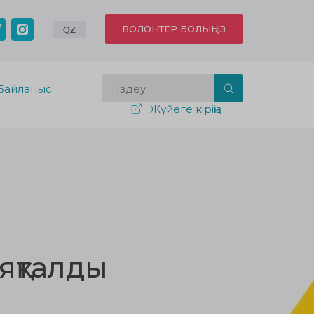
ВОЛОНТЕР БОЛЫҢЫЗ
QZ
Байланыс
Жүйеге кіріңіз
аяқталды