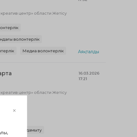
реатив центр» области Жетісу
онтерлік
ындағы волонтерлік
терлік
Медиа волонтерлік
Аяқталды
арта
16.03.2026
17:21
реатив центр» области Жетісу
волонтерлік
×
 волонтерлік
тық қоғамды дамыту
лы,