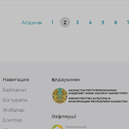
Алдыңғы
1
2
3
4
5
6
Навигация
Қолдауымен
Байланыс
Біз туралы
Жобалар
Әзірлеуші
Есептер