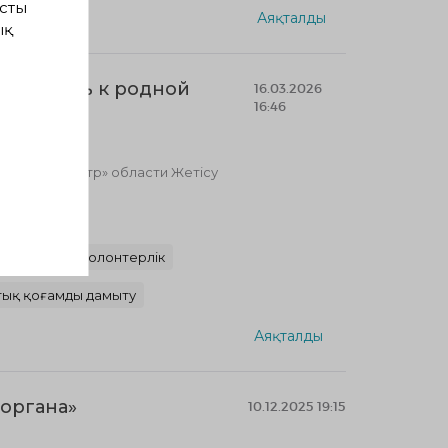
сты
Аяқталды
ық
к, любовь к родной
16.03.2026
16:46
м.
реатив центр» области Жетісу
онтерлік
лім берудегі волонтерлік
тық қоғамды дамыту
Аяқталды
органа»
10.12.2025 19:15