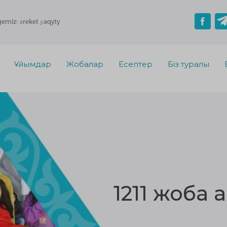
gemiz: áreket ýaqyty
Ұйымдар
Жобалар
Есептер
Біз туралы
1211 жоба 