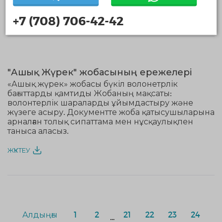
ЖҮКТЕУ
+7 (708) 706-42-42
"Ашық Жүрек" жобасының ережелері
«Ашық жүрек» жобасы бүкіл волонетрлік
бағыттарды қамтиды Жобаның мақсаты:
волонтерлік шараларды ұйымдастыру және
жүзеге асыру. Документте жоба қатысушыларына
арналған толық сипаттама мен нұсқаулықпен
таныса аласыз.
ЖҮКТЕУ
Алдыңғы
1
2
21
22
23
24
...