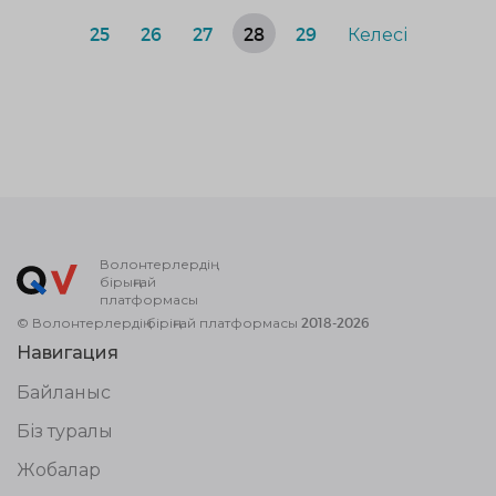
25
26
27
28
29
Келесі
Волонтерлердің
бірыңғай
платформасы
© Волонтерлердің біріңғай платформасы 2018-2026
Навигация
Байланыс
Біз туралы
Жобалар