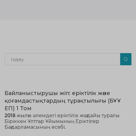
Байланыстырушы жіп: еріктілік және
қоғамдастықтардың тұрақтылығы (БҰҰ
EП) 1 Том
2018 жылғы әлемдегі еріктілік жағдайы туралы
Біріккен Ұлттар Ұйымының Еріктілер
Бағдарламасының есебі.