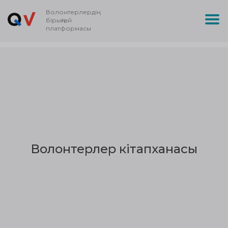
Волонтерлердің
бірыңғай
платформасы
Волонтерлер кітапханасы