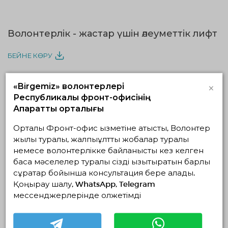
Волонтерлік - жастар үшін әлеуметтік лифт
БЕЙНЕ КӨРУ
×
«Birgemiz» волонтерлері
Республикалық фронт-офисінің
Ақпараттық орталығы
«СТУДЕНТТІК БАСТАМАЛАР» ЖОБАСЫ
Орталық Фронт-офис қызметіне қатысты, Волонтер
МӘТІНІ
жылы туралы, жалпыұлттық жобалар туралы
Қазақстан Республикасының тұңғыш Президенті -
немесе волонтерлікке байланысты кез келген
Елбасы, Н.Ә.Назарбаев 2019 жылын Жастар жылы
басқа мәселелер туралы сізді қызықтыратын барлық
деп жариялады. Жастар жылы аясында
«Студенттік бастама» жобасы, яғни студенттерді
сұрақтар бойынша консультация бере алады.
әлеуметтік және қоғамдық пайдалы қызметке
Қоңырау шалу, WhatsApp, Telegram
бағыттау жүзеге асырылуда. Студент-
мессенджерлерінде қолжетімді
волонтерлерді қолдау мақсатында жүзеге
асырылатын жоба. Студенттер модулі
Qazvolunteer.kz платформасына енгізілген.