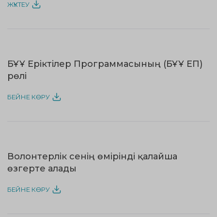
ЖҮКТЕУ
БҰҰ Еріктілер Программасының (БҰҰ ЕП)
рөлі
БЕЙНЕ КӨРУ
Волонтерлік сенің өмірінді қалайша
өзгерте алады
БЕЙНЕ КӨРУ