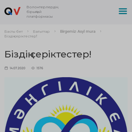
Волонтерлердің
бірыңғай
платформасы
Басты бет
Бағыттар
Birgemiz: Asyl mura
Біздің серіктестер!
Біздің серіктестер!
14.07.2020
1576