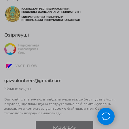
Әзірлеуші
qazvolunteers@gmail.com
Жұмыс уақыты
10:00 бастап, 18:00 дейін
Бұл сайт сізге ең жақсы пайдаланушы тәжірибесін ұсыну үшін,
порталдың қолданылуын талдауға және веб-сайттың сапасын
Жария оферта шарты
жақсартуға көмектесу үшін cookie файлдары мен басқа
Деректерді өңдеу туралы Пайдаланушы
технологияларды пайдаланады.
келісім және Құпиялылық саясаты
ҚАБЫЛДАУ