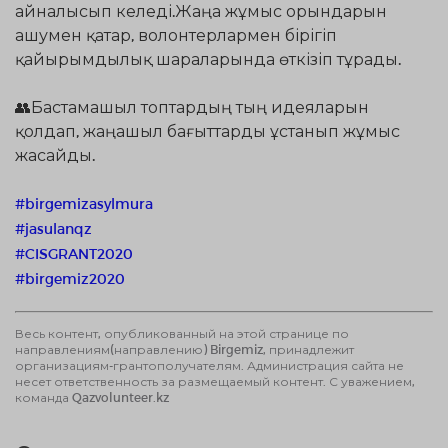
айналысып келеді.Жаңа жұмыс орындарын
ашумен қатар, волонтерлармен бірігіп
қайырымдылық шараларында өткізіп тұрады.
⠀
👥Бастамашыл топтардың тың идеяларын
қолдап, жаңашыл бағыттарды ұстанып жұмыс
жасайды.
#birgemizasylmura
#jasulanqz
#CISGRANT2020
#birgemiz2020
Весь контент, опубликованный на этой странице по
направлениям(направлению) Birgemiz, принадлежит
организациям-грантополучателям. Администрация сайта не
несет ответственность за размещаемый контент. С уважением,
команда Qazvolunteer.kz