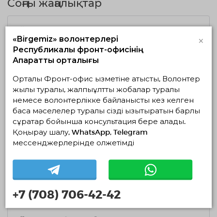
Соңғы жаңалықтар
22.07.2026
3159
0
×
«Birgemiz» волонтерлері
Қазақстанның үкіметтік емес волонтерлік
Республикалық фронт-офисінің
ұйымдарының деректерін жаңарту
Ақпараттық орталығы
жүргізілуде
ТОЛЫҒЫРАҚ
Орталық Фронт-офис қызметіне қатысты, Волонтер
жылы туралы, жалпыұлттық жобалар туралы
немесе волонтерлікке байланысты кез келген
басқа мәселелер туралы сізді қызықтыратын барлық
17.07.2026
1947
0
сұрақтар бойынша консультация бере алады.
Ұлттық волонтерлік желіде Шанхай
Қоңырау шалу, WhatsApp, Telegram
қаласының Әлеуметтік жұмыс
мессенджерлерінде қолжетімді
департаментінің делегациясымен кездесу
өтті
ТОЛЫҒЫРАҚ
+7 (708) 706-42-42