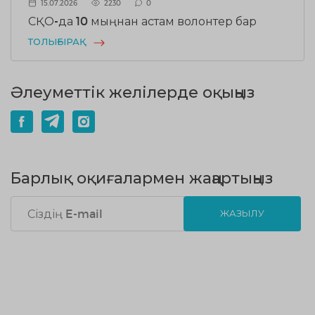
15.07.2026
2230
0
СҚО-да 10 мыңнан астам волонтер бар
ТОЛЫҒЫРАҚ
Әлеуметтік желілерде оқыңыз
Барлық оқиғалармен жаңартыңыз
ЖАЗЫЛУ