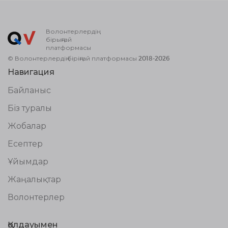
Волонтерлердің
бірыңғай
платформасы
© Волонтерлердің біріңғай платформасы 2018-2026
Навигация
Байланыс
Біз туралы
Жобалар
Есептер
Ұйымдар
Жаңалықтар
Волонтерлер
Қолдауымен