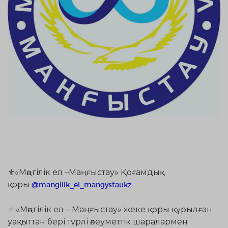
⚜️«Мәңгілік ел –Маңғыстау» Қоғамдық
қоры
@mangilik_el_mangystaukz
⠀
🔸«Мәңгілік ел – Маңғыстау» жеке қоры құрылған
уақыттан бері түрлі әлеуметтік шаралармен