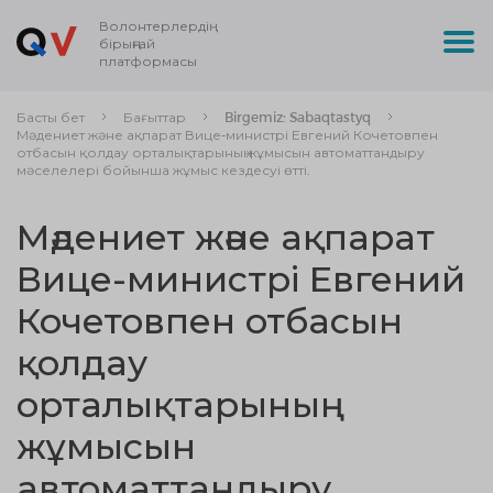
Волонтерлердің
бірыңғай
платформасы
Басты бет
Бағыттар
Birgemiz: Sabaqtastyq
Мәдениет және ақпарат Вице-министрі Евгений Кочетовпен
отбасын қолдау орталықтарының жұмысын автоматтандыру
мәселелері бойынша жұмыс кездесуі өтті.
Мәдениет және ақпарат
Вице-министрі Евгений
Кочетовпен отбасын
қолдау
орталықтарының
жұмысын
автоматтандыру