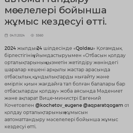
мәселелері бойынша
жұмыс кездесуі өтті.
04.11.2024
5560
2024 жылдың 24 шілдесінде «Qoldau» Қоғамдық
бірлестігінің ұйымдастыруымен «Отбасын қолдау
орталықтарының қызметін жетілдіру жөніндегі
шаралар кешені арқылы жастар арасында
отбасылық құндылықтарды нығайту және
өмірлік қиын жағдайға тап болған балалары бар
отбасыларды қолдау» жоба аясында Мәдениет
және ақпарат Вице-министрі Евгений
Кочетовпен
@kochetov_eugene
@aqparatqogam
отб
қолдау орталықтарының жұмысын
автоматтандыру мәселелері бойынша жұмыс
кездесуі өтті.