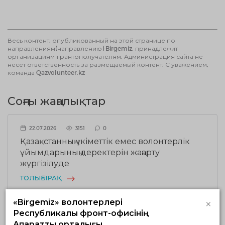
Весь контент, опубликованный на этой странице по
направлениям(направлению) Birgemiz, принадлежит
организациям-грантополучателям. Администрация сайта не
несет ответственность за размещаемый контент. С уважением,
команда Qazvolunteer.kz
Соңғы жаңалықтар
22.07.2026
3151
0
Қазақстанның үкіметтік емес волонтерлік
ұйымдарының деректерін жаңарту
жүргізілуде
ТОЛЫҒЫРАҚ
×
«Birgemiz» волонтерлері
Республикалық фронт-офисінің
17.07.2026
1941
0
Ақпараттық орталығы