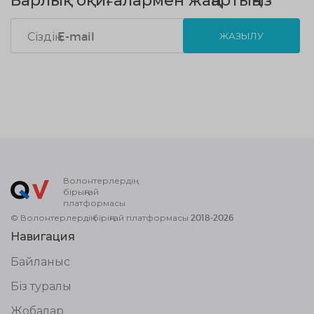
Барлық оқиғалармен жаңартыңыз
ЖАЗЫЛУ
Волонтерлердің
бірыңғай
платформасы
© Волонтерлердің біріңғай платформасы 2018-2026
Навигация
Байланыс
Біз туралы
Жобалар