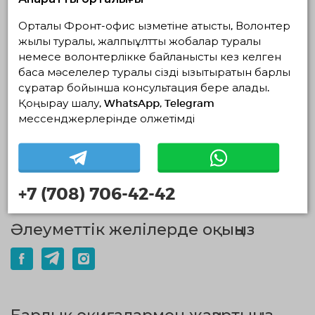
Ұлттық волонтерлік желіде Шанхай
Орталық Фронт-офис қызметіне қатысты, Волонтер
қаласының Әлеуметтік жұмыс
жылы туралы, жалпыұлттық жобалар туралы
департаментінің делегациясымен кездесу
немесе волонтерлікке байланысты кез келген
өтті
басқа мәселелер туралы сізді қызықтыратын барлық
ТОЛЫҒЫРАҚ
сұрақтар бойынша консультация бере алады.
Қоңырау шалу, WhatsApp, Telegram
мессенджерлерінде қолжетімді
15.07.2026
2219
0
СҚО-да 10 мыңнан астам волонтер бар
ТОЛЫҒЫРАҚ
+7 (708) 706-42-42
Әлеуметтік желілерде оқыңыз