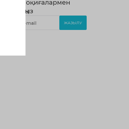
Барлық оқиғалармен
жаңартыңыз
ЖАЗЫЛУ