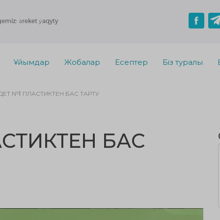
gemiz: áreket ýaqyty
Ұйымдар
Жобалар
Есептер
Біз туралы
ЕТ №1 ПЛАСТИКТЕН БАС ТАРТУ
АСТИКТЕН БАС