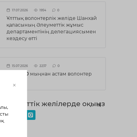
17.07.2026
1954
0
Ұлттық волонтерлік желіде Шанхай
қаласының Әлеуметтік жұмыс
департаментінің делегациясымен
кездесу өтті
15.07.2026
2237
0
СҚО-да 10 мыңнан астам волонтер
бар
×
Әлеуметтік желілерде оқыңыз
лы,
сты
ық