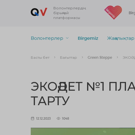
Волонтерлердің
бірыңғай
Bir
платформасы
Волонтерлер
Birgemiz
Жаңалықтар
Басты бет
Бағыттар
Green Steppe
ЭКОӘД
ЭКОӘДЕТ №1 ПЛ
ТАРТУ
12.12.2023
1048