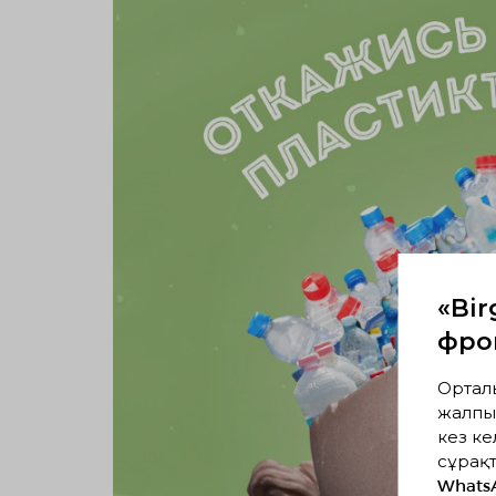
«Bir
фрон
Ортал
жалпы
кез ке
сұрақт
Whats