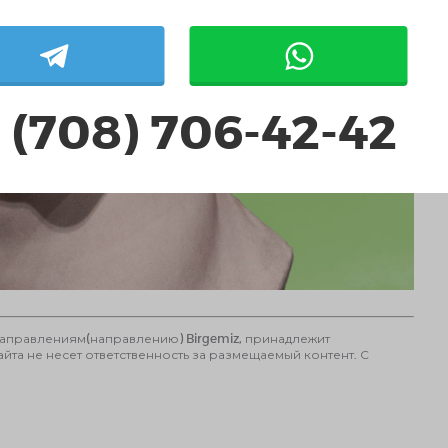
 (708) 706-42-42
направлениям(направлению) Birgemiz, принадлежит
та не несет ответственность за размещаемый контент. С