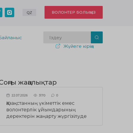
ВОЛОНТЕР БОЛЫҢЫЗ
QZ
Байланыс
Жүйеге кіріңіз
Соңғы жаңалықтар
22.07.2026
3170
0
Қазақстанның үкіметтік емес
волонтерлік ұйымдарының
деректерін жаңарту жүргізілуде