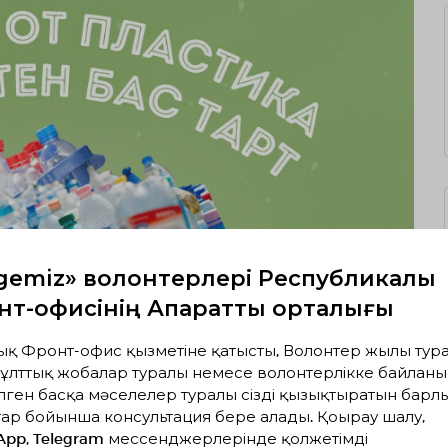
gemiz» волонтерлері Республикалық
т-офисінің Ақпараттық орталығы
ық Фронт-офис қызметіне қатысты, Волонтер жылы тура
ұлттық жобалар туралы немесе волонтерлікке байланы
лген басқа мәселелер туралы сізді қызықтыратын барл
ар бойынша консультация бере алады. Қоңырау шалу,
App, Telegram мессенджерлерінде қолжетімді