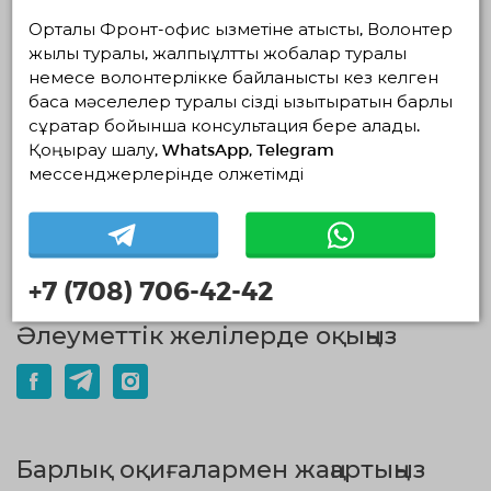
қаласының Әлеуметтік жұмыс
Орталық Фронт-офис қызметіне қатысты, Волонтер
департаментінің делегациясымен кездесу
жылы туралы, жалпыұлттық жобалар туралы
өтті
немесе волонтерлікке байланысты кез келген
басқа мәселелер туралы сізді қызықтыратын барлық
ТОЛЫҒЫРАҚ
сұрақтар бойынша консультация бере алады.
Қоңырау шалу, WhatsApp, Telegram
мессенджерлерінде қолжетімді
15.07.2026
2225
0
СҚО-да 10 мыңнан астам волонтер бар
ТОЛЫҒЫРАҚ
+7 (708) 706-42-42
Әлеуметтік желілерде оқыңыз
Барлық оқиғалармен жаңартыңыз