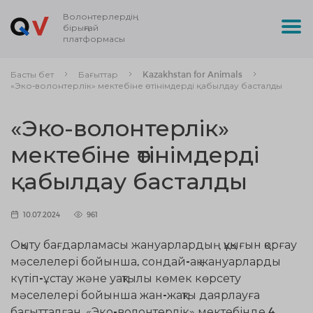
Волонтерлердің
бірыңғай
платформасы
Басты бет
Бағыттар
Kazakhstan for Animals
«Эко-волонтерлік» мектебіне өтінімдерді қабылдау басталды
«Эко-волонтерлік»
мектебіне өтінімдерді
қабылдау басталды
10.07.2024
961
Оқыту бағдарламасы жануарлардың құқығын қорғау
мәселелері бойынша, сондай-ақ жануарларды
күтіп-ұстау және уақтылы көмек көрсету
мәселелері бойынша жан-жақты даярлауға
бағытталған. «Эко-волонтерлік» мектебінде 4