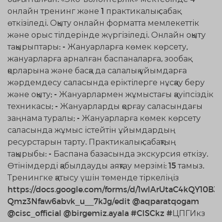
онлайн тренинг және 1 практикалық сабақ
өткізіледі. Оқыту онлайн форматта мемлекеттік
және орыс тілдерінде жүргізіледі. Онлайн оқыту
тақырыптары: - Жануарларға көмек көрсету,
жануарларға арналған баспаналарға, зообақ
қорларына және басқа да салалық ұйымдарға
жәрдемдесу саласында еріктілерге нұсқау беру
және оқыту; - Жануарлармен жұмыстағы қауіпсіздік
техникасы; - Жануарларды қорғау саласындағы
заңнама туралы; - Жануарларға көмек көрсету
саласында жұмыс істейтін ұйымдардың
ресурстарын тарту. Практикалық сабақтың
тақырыбы: - Баспана базасында экскурсия өткізу.
Өтінімдерді қабылдауды аяқтау мерзімі: 15 тамыз.
Тренингке қатысу үшін төменде тіркеліңіз
https://docs.google.com/forms/d/1wIArUtaC4kQY10BJ
Qmz3Nfaw6abvk_u__7kJg/edit @aqparatqogam
@cisc_official @birgemiz.ayala #CISCkz #ЦПГИкз