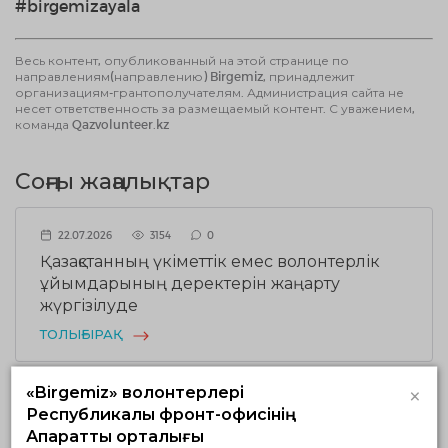
#birgemizayala
Весь контент, опубликованный на этой странице по
направлениям(направлению) Birgemiz, принадлежит
организациям-грантополучателям. Администрация сайта не
несет ответственность за размещаемый контент. С уважением,
команда Qazvolunteer.kz
Соңғы жаңалықтар
22.07.2026
3154
0
Қазақстанның үкіметтік емес волонтерлік
ұйымдарының деректерін жаңарту
жүргізілуде
ТОЛЫҒЫРАҚ
×
«Birgemiz» волонтерлері
Республикалық фронт-офисінің
17.07.2026
1943
0
Ақпараттық орталығы
Ұлттық волонтерлік желіде Шанхай