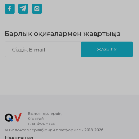
Барлық оқиғалармен жаңартыңыз
ЖАЗЫЛУ
Волонтерлердің
бірыңғай
платформасы
© Волонтерлердің біріңғай платформасы 2018-2026
Навигация