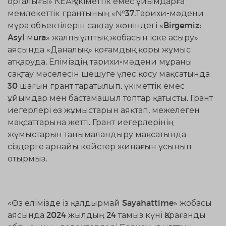
орталығы» КЕАҚ үкіметтік емес ұйымдарға
мемлекеттік грантының «№37.Тарихи-мәдени
мұра объектілерін сақтау жөніндегі «Birgemiz:
Asyl мura» жалпыұлттық жобасын іске асыру»
аясында «Даналық» қоғамдық қоры жұмыс
атқаруда. Еліміздің тарихи-мәдени мұраны
сақтау мәселесін шешуге үлес қосу мақсатында
30 шағын грант таратылып, үкіметтік емес
ұйымдар мен бастамашыл топтар қатысты. Грант
иегерлері өз жұмыстарын аяқтап, межелеген
мақсаттарына жетті. Грант иегерлерінің
жұмыстарын танымаландыру мақсатында
сіздерге арнайы кейстер жинағын ұсынып
отырмыз.
«Өз елімізде із қалдырмай Sayahattime» жобасы
аясында 2024 жылдың 24 тамыз күні Қарағанды