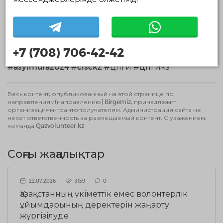
Жобаға 50-ден астам волонтер қатысып, тарихи
мұрамызды сақтауға үлес қосты.
+7 (708) 706-42-42
#asylmura2024 #cisckz #цпги #цпгикз
Весь контент, опубликованный на этой странице по
направлениям(направлению) Birgemiz, принадлежит
организациям-грантополучателям. Администрация сайта не
несет ответственность за размещаемый контент. С уважением,
команда Qazvolunteer.kz
Соңғы жаңалықтар
22.07.2026
3159
0
Қазақстанның үкіметтік емес волонтерлік
ұйымдарының деректерін жаңарту
жүргізілуде