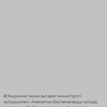
ҚР Мәдениет және ақпарат министрлігі
қолдауымен «Азаматтық бастамаларды қолдау