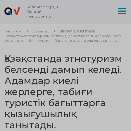
Волонтерлердің
бірыңғай
платформасы
Басты бет
Бағыттар
Birgemiz: Asyl mura
Қазақстанда этнотуризм белсенді дамып келеді. Адамдар киелі
жерлерге, табиғи туристік бағыттарға қызығушылық танытады.
Қазақстанда этнотуризм
белсенді дамып келеді.
Адамдар киелі
жерлерге, табиғи
туристік бағыттарға
қызығушылық
танытады.