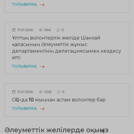
ТОЛЫҒЫРАҚ
17.07.2026
1946
0
Ұлттық волонтерлік желіде Шанхай
қаласының Әлеуметтік жұмыс
департаментінің делегациясымен кездесу
өтті
ТОЛЫҒЫРАҚ
15.07.2026
2228
0
СҚО-да 10 мыңнан астам волонтер бар
ТОЛЫҒЫРАҚ
Әлеуметтік желілерде оқыңыз