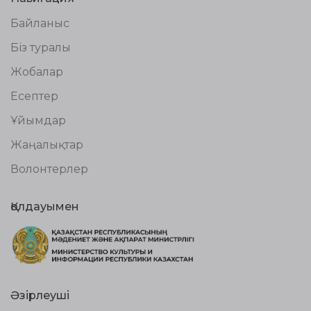
Байланыс
Біз туралы
Жобалар
Есептер
Ұйымдар
Жаңалықтар
Волонтерлер
Қолдауымен
Әзірлеуші