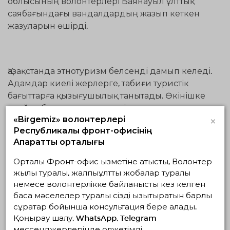
облысының волонтерлері Баянауыл ұлттық
саябағындағы вандалдардың жазып кеткен
жазуларын өшірді.
Қазақстанда этнотуризм белсенді дамып келеді.
Адамдар киелі жерлерге, табиғи туристік
бағыттарға қызығушылық танытады. Өкінішке
орай, табиғатта демалу кезінде туристер тек
×
«Birgemiz» волонтерлері
қоқыстарды ғана емес, сонымен қатар
Республикалық фронт-офисінің
жартастардағы сұмдық жазуларды да
Ақпараттық орталығы
қалдырады. Жартастар-біздің даламыздың асыл
тастары және олар алыс емес адамдардың
Орталық Фронт-офис қызметіне қатысты, Волонтер
«шығармашылығынан» зардап шегуде. Жазулар
жылы туралы, жалпыұлттық жобалар туралы
пейзажды бұзып және табиғаттың ерекше
немесе волонтерлікке байланысты кез келген
сұлулығын жасырады. Біздің басты мақсатымыз-
басқа мәселелер туралы сізді қызықтыратын барлық
табиғатымызды таза күйінде сақтау және
сұрақтар бойынша консультация бере алады.
Қоңырау шалу, WhatsApp, Telegram
Қазақстанның дамуына үлес қосу.
мессенджерлерінде қолжетімді