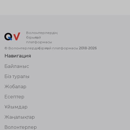
Волонтерлердің
бірыңғай
платформасы
© Волонтерлердің біріңғай платформасы 2018-2026
Навигация
Байланыс
Біз туралы
Жобалар
Есептер
Ұйымдар
Жаңалықтар
Волонтерлер