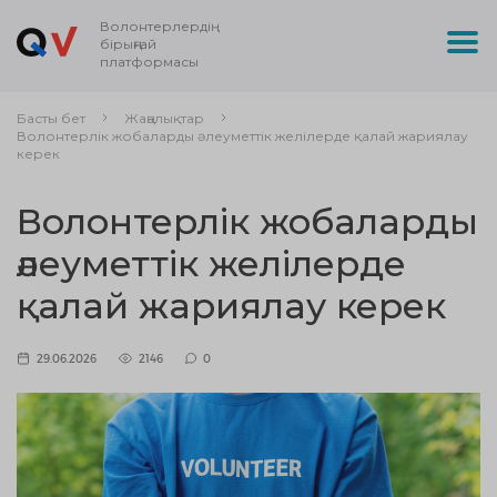
Волонтерлердің
бірыңғай
платформасы
Басты бет
Жаңалықтар
Волонтерлік жобаларды әлеуметтік желілерде қалай жариялау
керек
Волонтерлік жобаларды
әлеуметтік желілерде
қалай жариялау керек
29.06.2026
2146
0