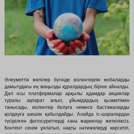
Әлеуметтік желілер бүгінде волонтерлік жобаларды 
дамытудағы ең маңызды құралдардың біріне айналды. 
Дәл осы платформалар арқылы адамдар акциялар 
туралы ақпарат алып, ұйымдардың қызметімен 
танысады, волонтер болуға немесе бастамаларды 
қолдауға шешім қабылдайды. Алайда іс-шаралардан 
түсірілген фотосуреттерді ғана жариялау жеткіліксіз. 
Контент сенім ұялатып, нақты нәтижелерді көрсетіп, 