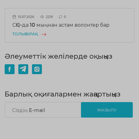
15.07.2026
2218
0
СҚО-да 10 мыңнан астам волонтер бар
ТОЛЫҒЫРАҚ
Әлеуметтік желілерде оқыңыз
Барлық оқиғалармен жаңартыңыз
ЖАЗЫЛУ