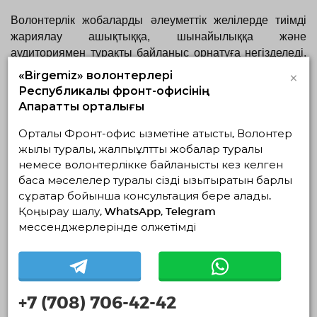
Волонтерлік жобаларды әлеуметтік желілерде тиімді 
жариялау ашықтыққа, шынайылыққа және 
аудиториямен тұрақты байланыс орнатуға негізделеді. 
Нақты оқиғалармен бөлісіңіз, қол жеткізілген нәтижелер 
×
«Birgemiz» волонтерлері
туралы айтыңыз, қатысушыларға алғыс білдіріңіз және 
Республикалық фронт-офисінің
команданың жұмыс барысын көрсетуден тартынбаңыз.
Ақпараттық орталығы
Жазылушылар нақты адамдарды, шынайы өзгерістерді 
Орталық Фронт-офис қызметіне қатысты, Волонтер
және ұйым қызметінің ашықтығын көргенде, олар 
жылы туралы, жалпыұлттық жобалар туралы
волонтер болуға, ақпаратты таратуға және жобаларды 
немесе волонтерлікке байланысты кез келген
қолдауға әлдеқайда белсенді түрде атсалысады. Дәл 
басқа мәселелер туралы сізді қызықтыратын барлық
сұрақтар бойынша консультация бере алады.
сенім мен тұрақты байланыс кездейсоқ оқырмандарды 
Қоңырау шалу, WhatsApp, Telegram
волонтерлік қозғалыстың белсенді қатысушыларына 
мессенджерлерінде қолжетімді
айналдырады.
@
qazvolunteer.kz
+7 (708) 706-42-42