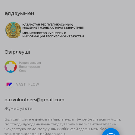
Қолдауымен
Әзірлеуші
qazvolunteers@gmail.com
Жұмыс уақыты
10:00 бастап, 18:00 дейін
Бұл сайт сізге ең жақсы пайдаланушы тәжірибесін ұсыну үшін,
порталдың қолданылуын талдауға және веб-сайттың сапасын
Жария оферта шарты
жақсартуға көмектесу үшін cookie файлдары мен басқа
Деректерді өңдеу туралы Пайдаланушы
технологияларды пайдаланады.