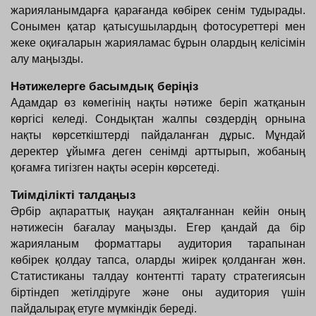
жарияланымдарға қарағанда көбірек сенім тудырады. 
Сонымен қатар қатысушылардың фотосуреттері мен 
жеке оқиғаларын жарияламас бұрын олардың келісімін 
алу маңызды.
Нәтижелерге басымдық беріңіз
Адамдар өз көмегінің нақты нәтиже беріп жатқанын 
көргісі келеді. Сондықтан жалпы сөздердің орнына 
нақты көрсеткіштерді пайдаланған дұрыс. Мұндай 
деректер ұйымға деген сенімді арттырып, жобаның 
қоғамға тигізген нақты әсерін көрсетеді.
Тиімділікті талдаңыз
Әрбір ақпараттық науқан аяқталғаннан кейін оның 
нәтижесін бағалау маңызды. Егер қандай да бір 
жарияланым форматтары аудитория тарапынан 
көбірек қолдау тапса, оларды жиірек қолданған жөн. 
Статистиканы талдау контентті тарату стратегиясын 
біртіндеп жетілдіруге және оны аудитория үшін 
пайдалырақ етуге мүмкіндік береді.