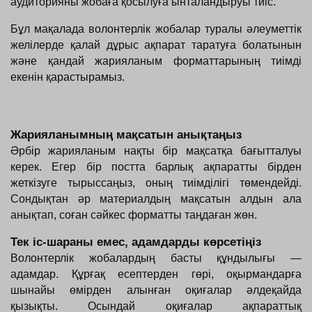
аудиторияны жобаға қосылуға ынталандыруы тиіс.
Бұл мақалада волонтерлік жобалар туралы әлеуметтік 
желілерде қалай дұрыс ақпарат таратуға болатынын 
және қандай жарияланым форматтарының тиімді 
екенін қарастырамыз.
Жарияланымның мақсатын анықтаңыз
Әрбір жарияланым нақты бір мақсатқа бағытталуы 
керек. Егер бір постта барлық ақпаратты бірден 
жеткізуге тырыссаңыз, оның тиімділігі төмендейді. 
Сондықтан әр материалдың мақсатын алдын ала 
анықтап, соған сәйкес форматты таңдаған жөн.
Тек іс-шараны емес, адамдарды көрсетіңіз
Волонтерлік жобалардың басты құндылығы — 
адамдар. Құрғақ есептерден гөрі, оқырмандарға 
шынайы өмірден алынған оқиғалар әлдеқайда 
қызықты. Осындай оқиғалар ақпараттық 