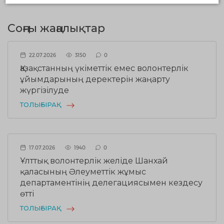
Соңғы жаңалықтар
22.07.2026
3150
0
Қазақстанның үкіметтік емес волонтерлік
ұйымдарының деректерін жаңарту
жүргізілуде
ТОЛЫҒЫРАҚ
17.07.2026
1940
0
Ұлттық волонтерлік желіде Шанхай
қаласының Әлеуметтік жұмыс
департаментінің делегациясымен кездесу
өтті
ТОЛЫҒЫРАҚ