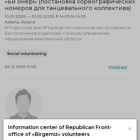
«Би онері» (постановка хореографических
номеров для танцевального коллектива)
10.01.2020 — 01.02.2020, fr 14:05 to 14:05
Astana, Astana
КГУ«Детский дом №1 для детей-сирот и детей, оставшихся
без попечения родителей, г.Акколь» управления
образования Акмолинской области
Social volunteering
04.12.2019 15:05
Finished
×
Information center of Republican Front-
office of «Birgemiz» volunteers
"Мы помним, мы гордимся"