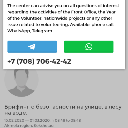
10.04.2020 — 10.05.2020, fr 08:50 to 08:50
The center can advise you on all questions of interest
Akmola region, Kokshetau
regarding the activities of the Front Office, the Year
ОО "Волонтёрское движение LIDER.KZ Акмолинской
of the Volunteer, nationwide projects or any other
области""
issue related to volunteering. Available: phone call,
WhatsApp, Telegram
Social volunteering
04.12.2019 09:50
Finished
+7 (708) 706-42-42
Брифинг о безопасности на улице, в лесу,
на воде.
15.02.2020 — 01.03.2020, fr 08:48 to 08:48
Akmola region, Kokshetau