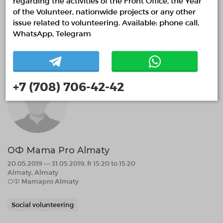
regarding the activities of the Front Office, the Year
of the Volunteer, nationwide projects or any other
Volunteering in medicine
issue related to volunteering. Available: phone call,
WhatsApp, Telegram
02.05.2019 10:58
Finished
+7 (708) 706-42-42
ОФ Mama Pro Almaty
20.05.2019 — 31.05.2019, fr 15:20 to 15:20
Almaty, Almaty
ОФ Mamapro Almaty
Social volunteering