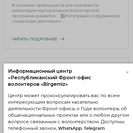
6 основных преимуществ для компании по
реализации корпоративной волонтерской
программы развития: ⠀ 1️⃣Интеграция сотрудников в
социальную деятельнос...
ЧИТАТЬ ПОДРОБНЕЕ
×
Информационный центр
КСО и корпоративное волонтертсво на
«Республиканский Фронт-офис
примере японских компаний
волонтеров «Birgemiz»
27.11.2020
1970
Центр может проконсультировать вас по всем
Деятельность КСО, над которой работают многие
интересующим вопросам касательно
японские компании — это защита окружающей
деятельности Фронт-офиса, о Годе волонтера, об
среды. Включая в себя предотвращение
общенациональных проектах или о любом другом
загрязнения окружающей ср...
вопросе связанным с волонтерством. Доступны:
телефонный звонок, WhatsApp, Telegram