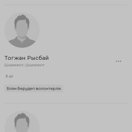
Тогжан Рысбай
Шымкент, Шымкент
3 ай
Білім берудегі волонтерлік