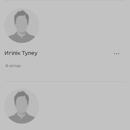
Игілік Тулеу
0 айлар