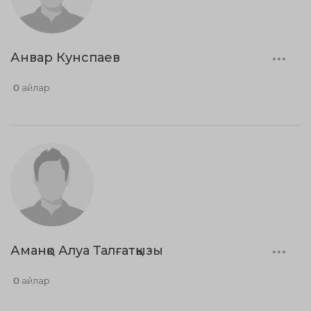
Анвар Кунспаев
0 айлар
Аманқо Алуа Талғатқызы
0 айлар