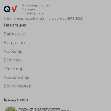
Волонтерлердің
бірыңғай
платформасы
© Волонтерлердің біріңғай платформасы 2018-2026
Навигация
Байланыс
Біз туралы
Жобалар
Есептер
Ұйымдар
Жаңалықтар
Волонтерлер
Қолдауымен