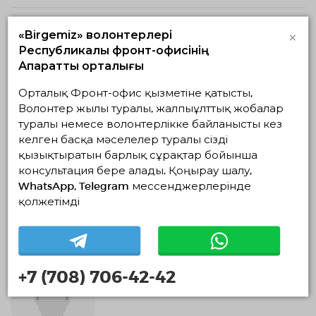
×
«Birgemiz» волонтерлері
Республикалық фронт-офисінің
Ақпараттық орталығы
Орталық Фронт-офис қызметіне қатысты,
Волонтер жылы туралы, жалпыұлттық жобалар
туралы немесе волонтерлікке байланысты кез
Жандарбек Жиенбаев
келген басқа мәселелер туралы сізді
Маңғыстау облысы, Бейнеу ауданы, Бейнеу ауылы
қызықтыратын барлық сұрақтар бойынша
консультация бере алады. Қоңырау шалу,
0 айлар
WhatsApp, Telegram мессенджерлерінде
қолжетімді
Әлеуметтік волонтерлік
+7 (708) 706-42-42