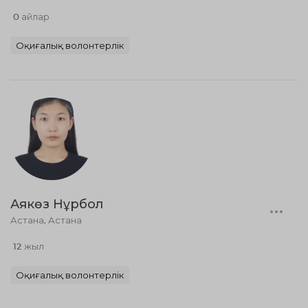
0 айлар
Оқиғалық волонтерлік
Аякөз Нұрбол
Астана, Астана
12 жыл
Оқиғалық волонтерлік