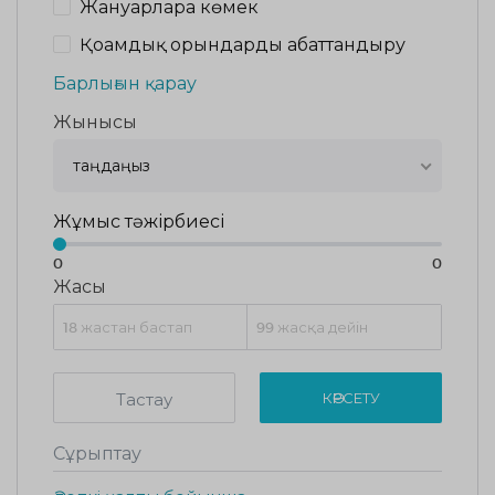
Жануарларға көмек
Қоғамдық орындарды абаттандыру
Барлығын қарау
Жынысы
таңдаңыз
Жұмыс тәжірбиесі
0
0
Жасы
Тастау
КӨРСЕТУ
Сұрыптау