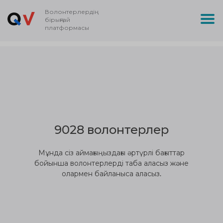
Волонтерлердің
бірыңғай
платформасы
9028 волонтерлер
Мұнда сіз аймағыңыздағы әртүрлі бағыттар
бойынша волонтерлерді таба аласыз және
олармен байланыса аласыз.