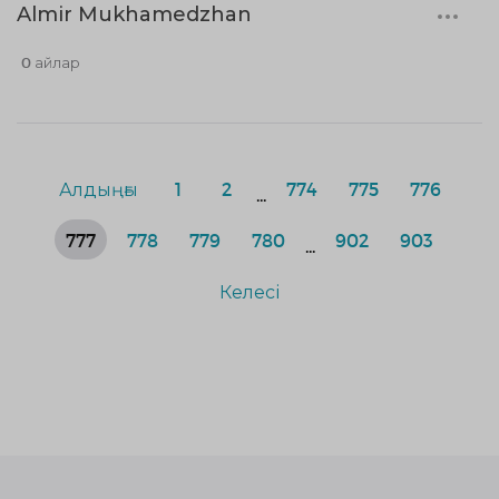
Almir Mukhamedzhan
0 айлар
Алдыңғы
1
2
774
775
776
...
777
778
779
780
902
903
...
Келесі