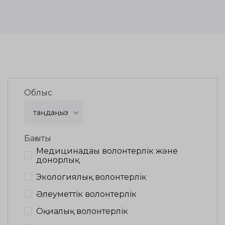
Облыс
таңдаңыз
Бағыты
Медицинадағы волонтерлік және
донорлық
Экологиялық волонтерлік
Әлеуметтік волонтерлік
Оқиғалық волонтерлік