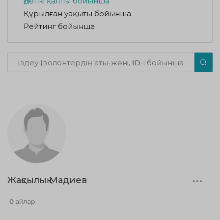
Әдепкі қалпы бойынша
Құрылған уақыты бойынша
Рейтинг бойынша
Жақсылық Мадиев
0 айлар