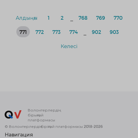
Алдыңғы
1
2
768
769
770
...
771
772
773
774
902
903
...
Келесі
Волонтерлердің
бірыңғай
платформасы
© Волонтерлердің біріңғай платформасы 2018-2026
Навигация