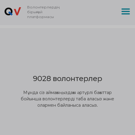
Волонтерлердің
бірыңғай
платформасы
9028 волонтерлер
Мұнда сіз аймағыңыздағы әртүрлі бағыттар
бойынша волонтерлерді таба аласыз және
олармен байланыса аласыз.