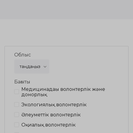
Облыс
таңдаңыз
Бағыты
Медицинадағы волонтерлік және
донорлық
Экологиялық волонтерлік
Әлеуметтік волонтерлік
Оқиғалық волонтерлік