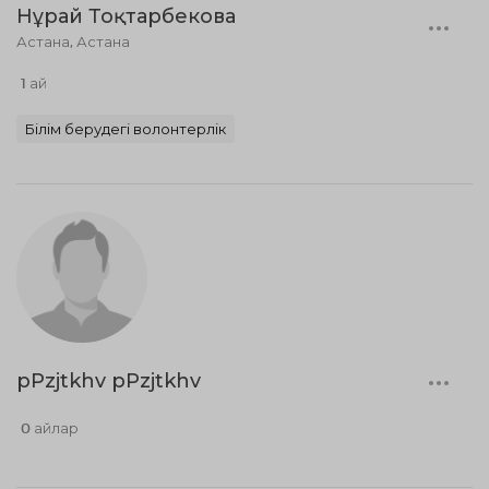
Нұрай Тоқтарбекова
Астана, Астана
1 ай
Білім берудегі волонтерлік
pPzjtkhv pPzjtkhv
0 айлар