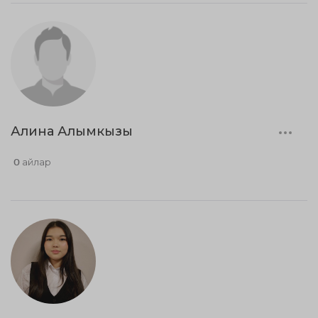
Алина Алымкызы
0 айлар