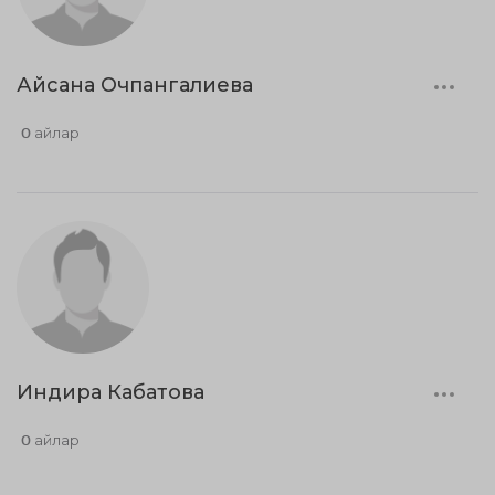
Айсана Очпангалиева
0 айлар
Индира Кабатова
0 айлар