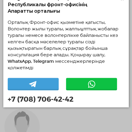
Республикалық фронт-офисінің
Ақпараттық орталығы
Орталық Фронт-офис қызметіне қатысты,
Волонтер жылы туралы, жалпыұлттық жобалар
туралы немесе волонтерлікке байланысты кез
келген басқа мәселелер туралы сізді
қызықтыратын барлық сұрақтар бойынша
консультация бере алады. Қоңырау шалу,
Салтанат Әбіл
WhatsApp, Telegram мессенджерлерінде
Ақмола облысы, Зерендинский район, Shaglınka
қолжетімді
2 ай
Экологиялық волонтерлік
+7 (708) 706-42-42