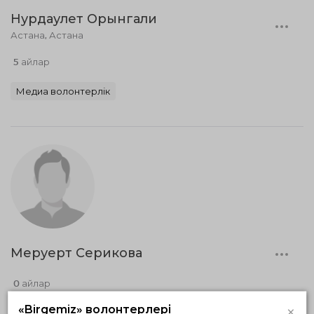
Нурдаулет Орынгали
Астана, Астана
5 айлар
Медиа волонтерлік
Меруерт Серикова
0 айлар
×
«Birgemiz» волонтерлері