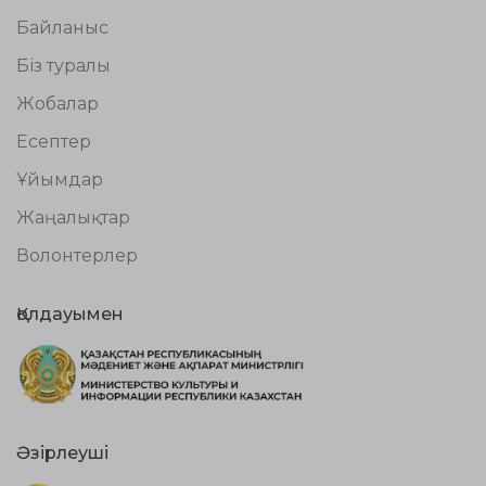
Байланыс
Біз туралы
Жобалар
Есептер
Ұйымдар
Жаңалықтар
Волонтерлер
Қолдауымен
Әзірлеуші