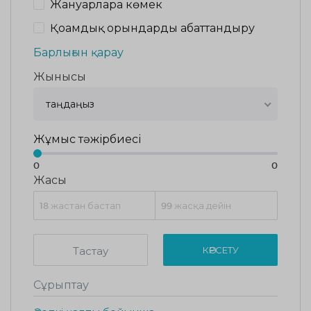
Жануарларға көмек
Қоғамдық орындарды абаттандыру
Барлығын қарау
Жынысы
таңдаңыз
Жұмыс тәжірбиесі
0
0
Жасы
Тастау
КӨРСЕТУ
Сұрыптау