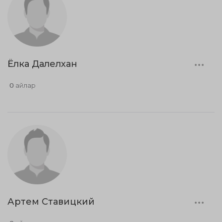
Ёлка Далелхан
0 айлар
Артем Ставицкий