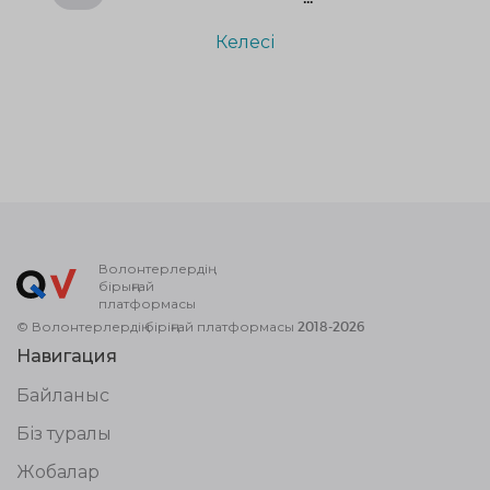
Келесі
Волонтерлердің
бірыңғай
платформасы
© Волонтерлердің біріңғай платформасы 2018-2026
Навигация
Байланыс
Біз туралы
Жобалар