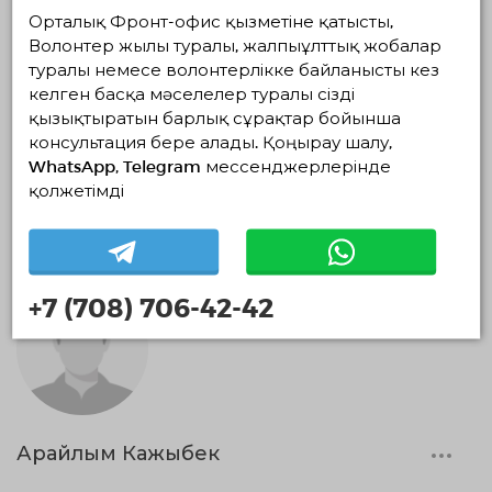
Орталық Фронт-офис қызметіне қатысты,
Волонтер жылы туралы, жалпыұлттық жобалар
туралы немесе волонтерлікке байланысты кез
келген басқа мәселелер туралы сізді
қызықтыратын барлық сұрақтар бойынша
консультация бере алады. Қоңырау шалу,
Диляра Куантырова
WhatsApp, Telegram мессенджерлерінде
қолжетімді
0 айлар
+7 (708) 706-42-42
Арайлым Кажыбек