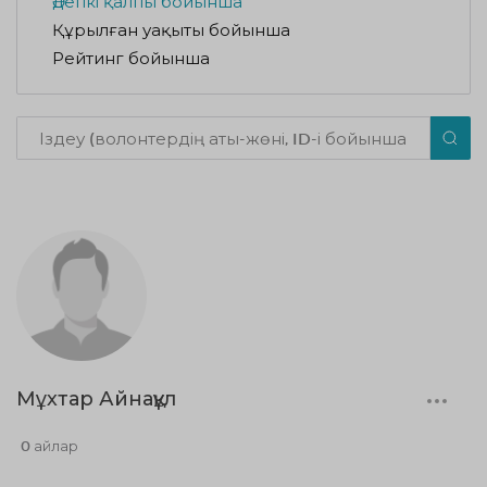
Әдепкі қалпы бойынша
Құрылған уақыты бойынша
Рейтинг бойынша
Мұхтар Айнақұл
0 айлар