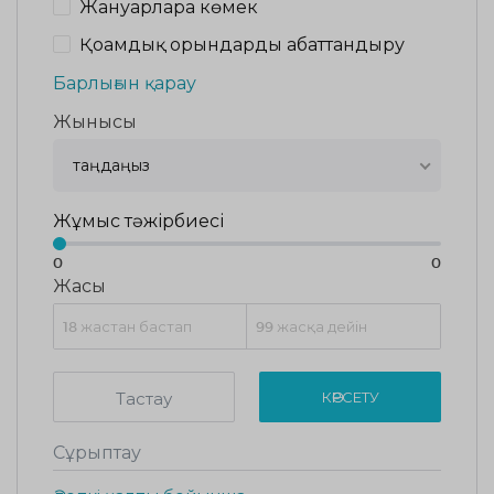
Жануарларға көмек
Қоғамдық орындарды абаттандыру
Барлығын қарау
Жынысы
таңдаңыз
Жұмыс тәжірбиесі
0
0
Жасы
Тастау
КӨРСЕТУ
Сұрыптау