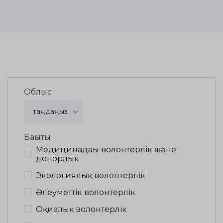
Облыс
таңдаңыз
Бағыты
Медицинадағы волонтерлік және
донорлық
Экологиялық волонтерлік
Әлеуметтік волонтерлік
Оқиғалық волонтерлік