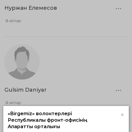
Нуржан Елемесов
0 айлар
Gulsim Daniyar
0 айлар
×
«Birgemiz» волонтерлері
Республикалық фронт-офисінің
Ақпараттық орталығы