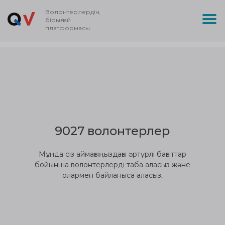
Волонтерлердің
бірыңғай
платформасы
9027 волонтерлер
Мұнда сіз аймағыңыздағы әртүрлі бағыттар
бойынша волонтерлерді таба аласыз және
олармен байланыса аласыз.