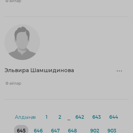
0 айлар
Эльвира Шамшидинова
0 айлар
Алдыңғы
1
2
642
643
644
...
645
646
647
648
902
903
...