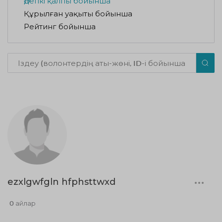
Әдепкі қалпы бойынша
Құрылған уақыты бойынша
Рейтинг бойынша
ezxlgwfgln hfphsttwxd
0 айлар