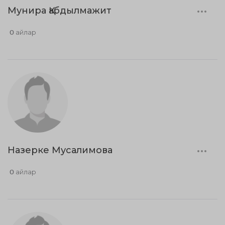
Мунира Қабдылмажит
0 айлар
Назерке Мусалимова
0 айлар