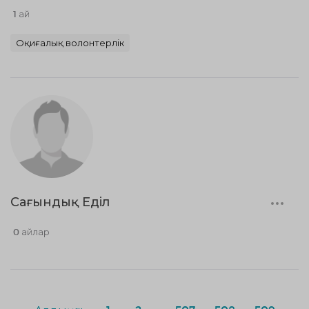
1 ай
Оқиғалық волонтерлік
Сағындық Еділ
0 айлар