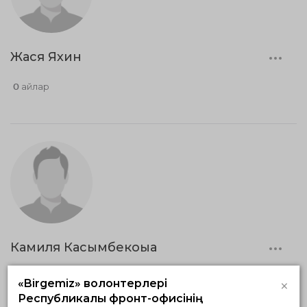
Жася Яхин
0 айлар
Камиля Касымбекоыа
0 айлар
×
«Birgemiz» волонтерлері
Республикалық фронт-офисінің