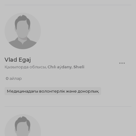
Vlad Egaj
Қызылорда облысы, Chılı aýdany, Shıeli
0 айлар
Медицинадағы волонтерлік және донорлық