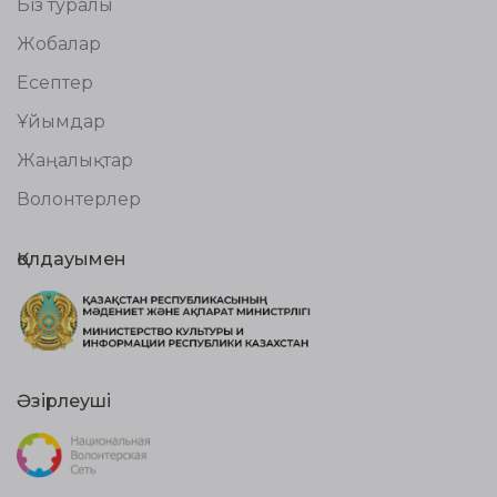
Біз туралы
Жобалар
Есептер
Ұйымдар
Жаңалықтар
Волонтерлер
Қолдауымен
Әзірлеуші