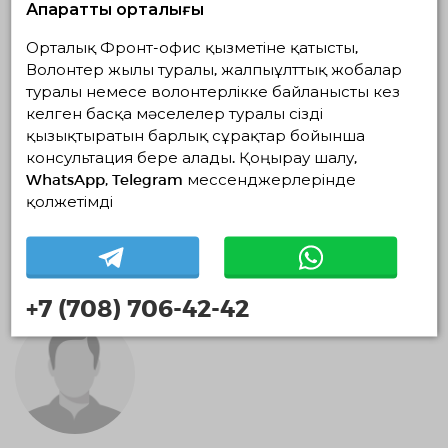
Ақпараттық орталығы
Орталық Фронт-офис қызметіне қатысты,
Волонтер жылы туралы, жалпыұлттық жобалар
туралы немесе волонтерлікке байланысты кез
келген басқа мәселелер туралы сізді
қызықтыратын барлық сұрақтар бойынша
консультация бере алады. Қоңырау шалу,
WhatsApp, Telegram мессенджерлерінде
Изабелла Брайнт
қолжетімді
0 айлар
+7 (708) 706-42-42