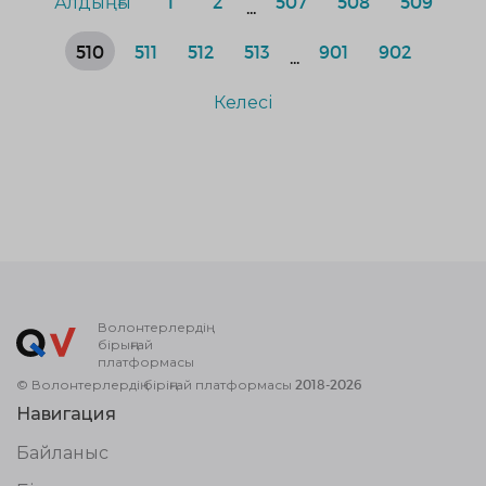
Алдыңғы
1
2
507
508
509
...
510
511
512
513
901
902
...
Келесі
Волонтерлердің
бірыңғай
платформасы
© Волонтерлердің біріңғай платформасы 2018-2026
Навигация
Байланыс