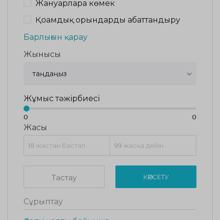
Жануарларға көмек
Қоғамдық орындарды абаттандыру
Барлығын қарау
Жынысы
таңдаңыз
Жұмыс тәжірбиесі
0
0
Жасы
Тастау
КӨРСЕТУ
Сұрыптау