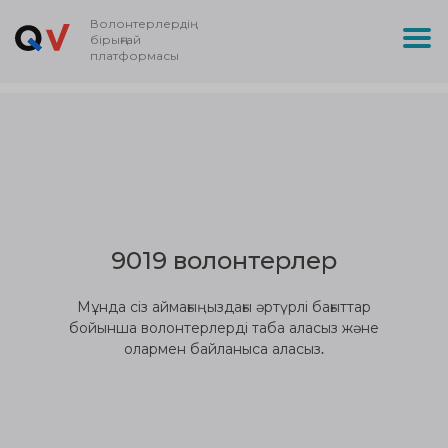
Волонтерлердің
бірыңғай
платформасы
9019 волонтерлер
Мұнда сіз аймағыңыздағы әртүрлі бағыттар
бойынша волонтерлерді таба аласыз және
олармен байланыса аласыз.