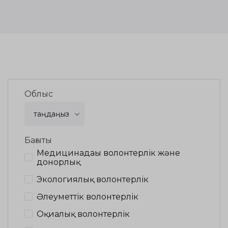
Облыс
таңдаңыз
Бағыты
Медицинадағы волонтерлік және
донорлық
Экологиялық волонтерлік
Әлеуметтік волонтерлік
Оқиғалық волонтерлік