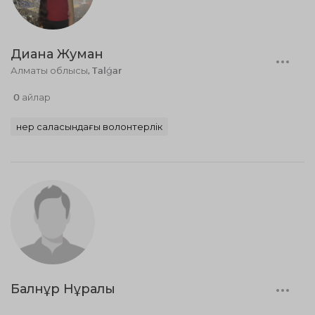
Диана Жуман
Алматы облысы, Talǵar
0 айлар
Өнер саласындағы волонтерлік
Балнұр Нұралы