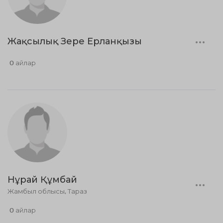
Жақсылық Зере Ерланқызы
0 айлар
Нұрай Құмбай
Жамбыл облысы, Тараз
0 айлар