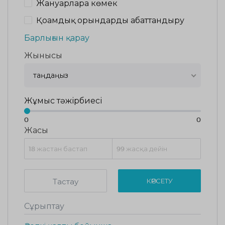
Жануарларға көмек
Қоғамдық орындарды абаттандыру
Барлығын қарау
Жынысы
таңдаңыз
Жұмыс тәжірбиесі
0
0
Жасы
Тастау
КӨРСЕТУ
Сұрыптау