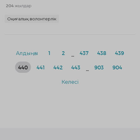
204 жылдар
Оқиғалық волонтерлік
Алдыңғы
1
2
437
438
439
...
440
441
442
443
903
904
...
Келесі