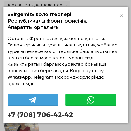
Өнер саласындағы волонтерлік
×
«Birgemiz» волонтерлері
Республикалық фронт-офисінің
Ақпараттық орталығы
Орталық Фронт-офис қызметіне қатысты,
Волонтер жылы туралы, жалпыұлттық жобалар
туралы немесе волонтерлікке байланысты кез
келген басқа мәселелер туралы сізді
қызықтыратын барлық сұрақтар бойынша
консультация бере алады. Қоңырау шалу,
Арина Гусева
WhatsApp, Telegram мессенджерлерінде
қолжетімді
0 айлар
+7 (708) 706-42-42