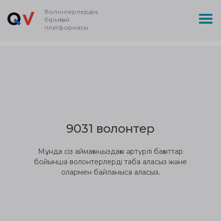
Волонтерлердің
бірыңғай
платформасы
9031 волонтер
Мұнда сіз аймағыңыздағы әртүрлі бағыттар
бойынша волонтерлерді таба аласыз және
олармен байланыса аласыз.