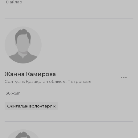
0 айлар
Жанна Камирова
Солтүстік Қазақстан облысы, Петропавл
36 жыл
Оқиғалық волонтерлік