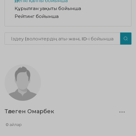
Әдепкі қалпы бойынша
Құрылған уақыты бойынша
Рейтинг бойынша
Төлеген Омарбек
0 айлар