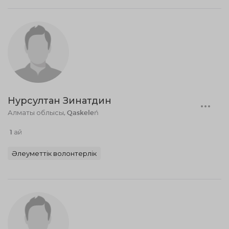
Нурсултан Зинатдин
Алматы облысы, Qaskeleń
1 ай
Әлеуметтік волонтерлік