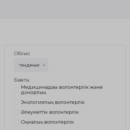
Облыс
таңдаңыз
Бағыты
Медицинадағы волонтерлік және
донорлық
Экологиялық волонтерлік
Әлеуметтік волонтерлік
Оқиғалық волонтерлік