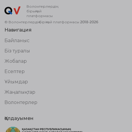
Волонтерлердің
бірыңғай
платформасы
© Волонтерлердің біріңғай платформасы 2018-2026
Навигация
Байланыс
Біз туралы
Жобалар
Есептер
Ұйымдар
Жаңалықтар
Волонтерлер
Қолдауымен