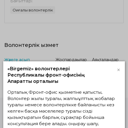
Бағыттар:
Оқиғалық волонтерлік
Волонтерлік қызмет
Жүзеге асып
Жоспардағылар
Аяқталғандар
жатқандар
×
«Birgemiz» волонтерлері
Республикалық фронт-офисінің
Белсенді жобалар жоқ
Ақпараттық орталығы
Орталық Фронт-офис қызметіне қатысты,
Волонтер жылы туралы, жалпыұлттық жобалар
туралы немесе волонтерлікке байланысты кез
келген басқа мәселелер туралы сізді
Волонтерлердің
қызықтыратын барлық сұрақтар бойынша
бірыңғай
консультация бере алады. Қоңырау шалу,
платформасы