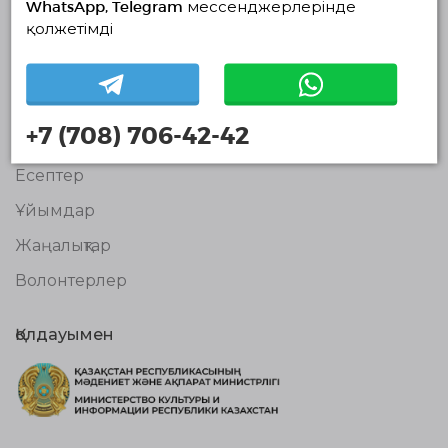
WhatsApp, Telegram мессенджерлерінде
© Волонтерлердің біріңғай платформасы 2018-2026
қолжетімді
Навигация
Байланыс
Біз туралы
+7 (708) 706-42-42
Жобалар
Есептер
Ұйымдар
Жаңалықтар
Волонтерлер
Қолдауымен