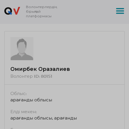
Волонтерлердің
бірыңғай
платформасы
Омирбек Оразалиев
Волонтер ID:
80151
Облыс:
Қарағанды ​​облысы
Елді мекен:
Қарағанды ​​облысы, Қарағанды