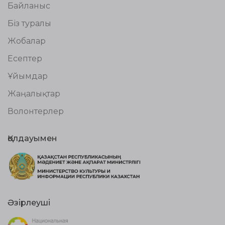
Байланыс
Біз туралы
Жобалар
Есептер
Ұйымдар
Жаңалықтар
Волонтерлер
Қолдауымен
Әзірлеуші