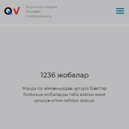
Волонтерлердің
бірыңғай
платформасы
1236 жобалар
Мұнда сіз аймағыңыздағы әртүрлі бағыттар
бойынша жобаларды таба аласыз және
қатысуға өтінім жібере аласыз.