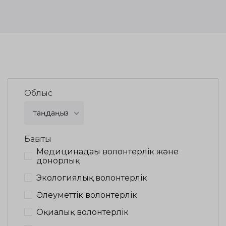
Облыс
таңдаңыз
Бағыты
Медицинадағы волонтерлік және
донорлық
Экологиялық волонтерлік
Әлеуметтік волонтерлік
Оқиғалық волонтерлік