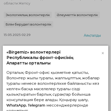
области Жетісу
Экологиялық волонтерлік
Әлеуметтік волонтерлік
Білім берудегі волонтерлік
15.05.2025 02:29
Аяқталды
×
«Birgemiz» волонтерлері
Республикалық фронт-офисінің
Ақпараттық орталығы
Орталық Фронт-офис қызметіне қатысты,
Волонтер жылы туралы, жалпыұлттық жобалар
туралы немесе волонтерлікке байланысты кез
келген басқа мәселелер туралы сізді
«Основы волонтерства» как волонтерство
меняет жизнь, в том числе людей с
қызықтыратын барлық сұрақтар бойынша
инклюзией», при поддержке ОЮЛ
консультация бере алады. Қоңырау шалу,
«Национальная Волонтерская Сеть»
WhatsApp, Telegram мессенджерлерінде
қолжетімді