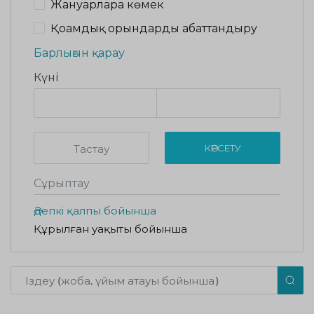
Жануарларға көмек
Қоғамдық орындарды абаттандыру
Барлығын қарау
Күні
Тастау
КӨРСЕТУ
Сұрыптау
Әдепкі қалпы бойынша
Құрылған уақыты бойынша