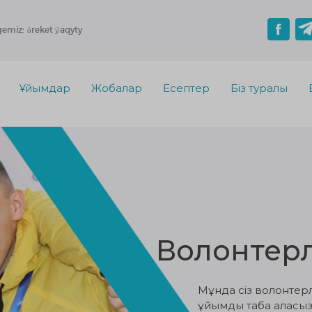
gemiz: áreket ýaqyty
Ұйымдар
Жобалар
Есептер
Біз туралы
Волонтер
Мұнда сіз волонтерле
ұйымды таба аласыз