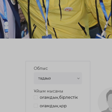
Облыс
таңдаңыз
Ұйым нысаны
Қоғамдық бірлестік
Қоғамдық қор