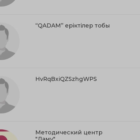
“QADAM” еріктілер тобы
HvRqBxiQZSzhgWPS
Методический центр
"Даму"