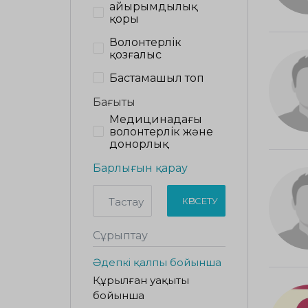
Қайырымдылық
қоры
Волонтерлік
қозғалыс
Бастамашыл топ
Бағыты
Медицинадағы
волонтерлік және
донорлық
Барлығын қарау
Тастау
КӨРСЕТУ
Сұрыптау
Әдепкі қалпы бойынша
Құрылған уақыты
бойынша