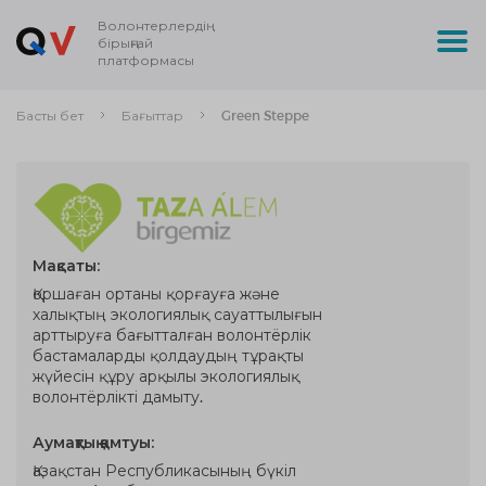
Волонтерлердің
бірыңғай
платформасы
Басты бет
Бағыттар
Green Steppe
Мақсаты:
Қоршаған ортаны қорғауға және
халықтың экологиялық сауаттылығын
арттыруға бағытталған волонтёрлік
бастамаларды қолдаудың тұрақты
жүйесін құру арқылы экологиялық
волонтёрлікті дамыту.
Аумақтық қамтуы:
Қазақстан Республикасының бүкіл