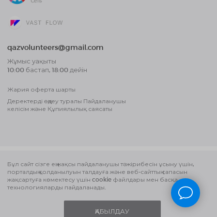
qazvolunteers@gmail.com
Жұмыс уақыты
10:00 бастап, 18:00 дейін
Жария оферта шарты
Деректерді өңдеу туралы Пайдаланушы
келісім және Құпиялылық саясаты
Бұл сайт сізге ең жақсы пайдаланушы тәжірибесін ұсыну үшін,
порталдың қолданылуын талдауға және веб-сайттың сапасын
жақсартуға көмектесу үшін cookie файлдары мен басқа
технологияларды пайдаланады.
ҚАБЫЛДАУ