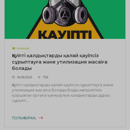
Қауіпті қалдықтарды қалай қауіпсіз
сұрыптауға және утилизация жасаіға
болады
16.08.2023
758
Қауіпті қалдықтарды қалай қауіпсіз сұрыптауға және
утилизация жасаіға болады Біздің көпшілігіміз
қоршаған ортаға қамқорлық қалдықтарды дұрыс
сұрыпт...
ТОЛЫҒЫРАҚ