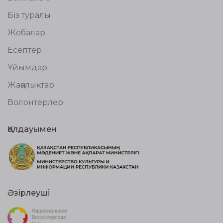
Біз туралы
Жобалар
Есептер
Ұйымдар
Жаңалықтар
Волонтерлер
Қолдауымен
Әзірлеуші