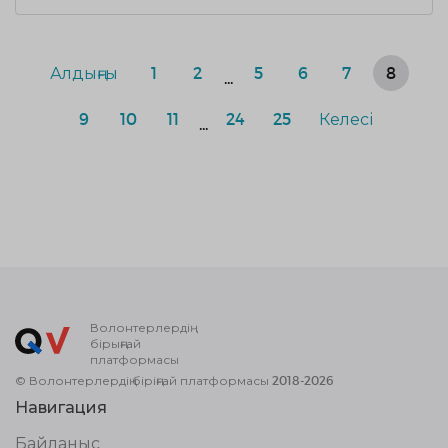
Алдыңғы
1
2
5
6
7
8
...
9
10
11
24
25
Келесі
...
Волонтерлердің
бірыңғай
платформасы
© Волонтерлердің біріңғай платформасы 2018-2026
Навигация
Байланыс