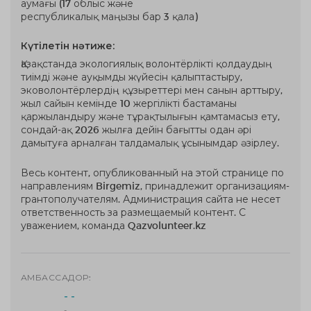
аумағы (17 облыс және
республикалық маңызы бар 3 қала)
Күтілетін нәтиже:
Қазақстанда экологиялық волонтёрлікті қолдаудың
тиімді және ауқымды жүйесін қалыптастыру,
эковолонтёрлердің құзыреттері мен санын арттыру,
жыл сайын кемінде 10 жергілікті бастаманы
қаржыландыру және тұрақтылығын қамтамасыз ету,
сондай-ақ 2026 жылға дейін бағытты одан әрі
дамытуға арналған талдамалық ұсынымдар әзірлеу.
Весь контент, опубликованный на этой странице по
направлениям Birgemiz, принадлежит организациям-
грантополучателям. Администрация сайта не несет
ответственность за размещаемый контент. С
уважением, команда Qazvolunteer.kz
АМБАССАДОР:
- -
-