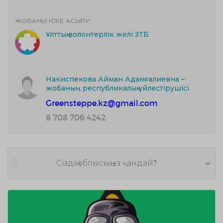
ЖОБАНЫ ІСКЕ АСЫРУ:
Ұлттық волонтерлік желі ЗТБ
Накиспекова Айман Адамғалиевна –
жобаның республикалық үйлестірушісі
Greensteppe.kz@gmail.com
8 708 706 4242
Сіздің облысыңыз қандай?