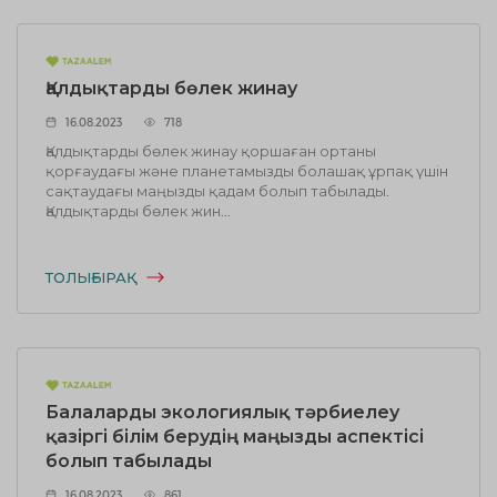
Қалдықтарды бөлек жинау
16.08.2023
718
Қалдықтарды бөлек жинау қоршаған ортаны
қорғаудағы және планетамызды болашақ ұрпақ үшін
сақтаудағы маңызды қадам болып табылады.
Қалдықтарды бөлек жин...
ТОЛЫҒЫРАҚ
Балаларды экологиялық тәрбиелеу
қазіргі білім берудің маңызды аспектісі
болып табылады
16.08.2023
861