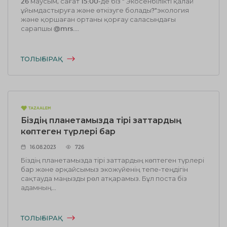
26 маусым, сағат 15:00-де біз " Экосенбілікті қалай
ұйымдастыруға және өткізуге болады?"экология
және қоршаған ортаны қорғау саласындағы
сарапшы @mrs....
ТОЛЫҒЫРАҚ
Біздің планетамызда тірі заттардың
көптеген түрлері бар
16.08.2023
726
Біздің планетамызда тірі заттардың көптеген түрлері
бар және әрқайсымыз экожүйенің тепе-теңдігін
сақтауда маңызды рөл атқарамыз. Бұл поста біз
адамның...
ТОЛЫҒЫРАҚ