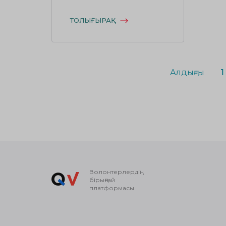
ТОЛЫҒЫРАҚ
Алдыңғы
1
Волонтерлердің
бірыңғай
платформасы