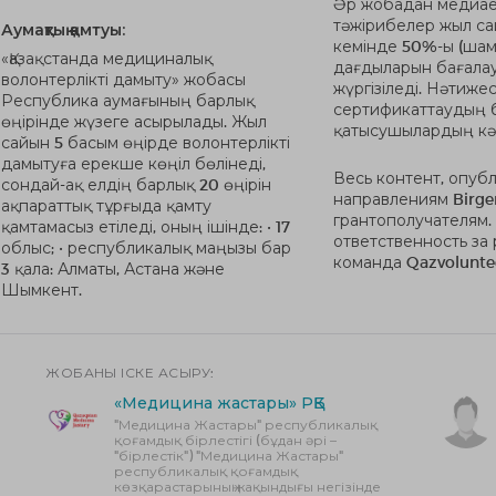
Әр жобадан медиаес
тәжірибелер жыл са
Аумақтық қамтуы:
кемінде 50%-ы (шам
«Қазақстанда медициналық
дағдыларын бағалау
волонтерлікті дамыту» жобасы
жүргізіледі. Нәтиже
Республика аумағының барлық
сертификаттаудың б
өңірінде жүзеге асырылады. Жыл
қатысушылардың кәс
сайын 5 басым өңірде волонтерлікті
дамытуға ерекше көңіл бөлінеді,
Весь контент, опуб
сондай-ақ елдің барлық 20 өңірін
направлениям Birge
ақпараттық тұрғыда қамту
грантополучателям.
қамтамасыз етіледі, оның ішінде: • 17
ответственность за
облыс; • республикалық маңызы бар
команда Qazvolunte
3 қала: Алматы, Астана және
Шымкент.
ЖОБАНЫ ІСКЕ АСЫРУ:
«Медицина жастары» РҚБ
"Медицина Жастары" республикалық
қоғамдық бірлестігі (бұдан әрі –
"бірлестік") "Медицина Жастары"
республикалық қоғамдық
көзқарастарының жақындығы негізінде