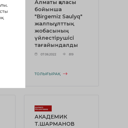
"
Алматы қаласы
лы,
бойынша
сты
"Birgemiz Saulyq"
ық
жалпыұлттық
жобасының
да
үйлестірушісі
тағайындалды
07.06.2022
819
ТОЛЫҒЫРАҚ
АКАДЕМИК
Т.ШАРМАНОВ