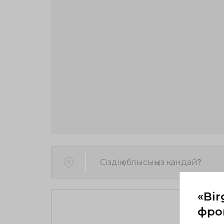
Сіздің облысыңыз қандай?
«Bir
фрон