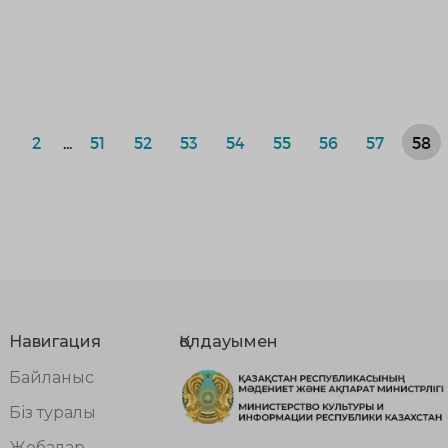
2
...
51
52
53
54
55
56
57
58
Навигация
Қолдауымен
Байланыс
Біз туралы
Жобалар