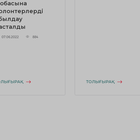
обасына
олонтерлерді
абылдау
асталды
07.06.2022
884
ОЛЫҒЫРАҚ
ТОЛЫҒЫРАҚ