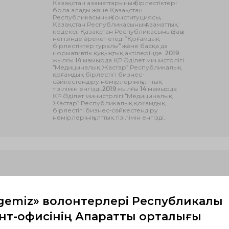
Қазақстан азаматтарының бірлестіктері
бола алады және Қазақстан
Республикасының Конституциясы,
Қазақстан Республикасының Азаматтық
кодексі, Қазақстан Республикасының Заңы
негізінде әрекет етеді "Қоғамдық
бірлестіктер туралы" және басқа да
нормативтік құқықтық актілерінде. 2019
жылғы 14 мамырда ҚР Әділет министрлігі
"Медициналық Жастар" Республикалық
қоғамдық бірлестігі бизнес-
сәйкестендіру нөмірлерінің ұлттық
тізілімін енгізді.2019 жылғы 14 мамырда
ҚР Әділет министрлігі "Медициналық
Жастар" Республикалық қоғамдық
бірлестігі бизнес-сәйкестендіру
нөмірлерінің ұлттық тізілімін енгізді.
gemiz» волонтерлері Республикалық
т-офисінің Ақпараттық орталығы