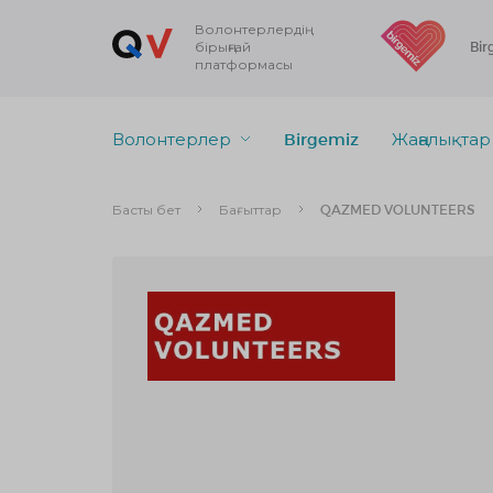
Волонтерлердің
бірыңғай
Bir
платформасы
Волонтерлер
Birgemiz
Жаңалықтар
Басты бет
Бағыттар
QAZMED VOLUNTEERS