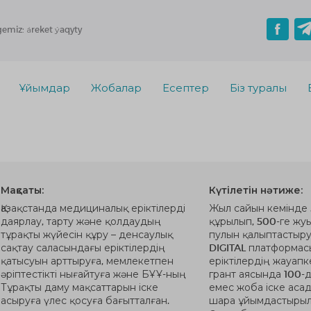
gemiz: áreket ýaqyty
Ұйымдар
Жобалар
Есептер
Біз туралы
Мақсаты:
Күтілетін нәтиже:
Қазақстанда медициналық еріктілерді
Жыл сайын кемінде 
даярлау, тарту және қолдаудың
құрылып, 500-ге жу
тұрақты жүйесін құру – денсаулық
пулын қалыптастыр
сақтау саласындағы еріктілердің
DIGITAL платформа
қатысуын арттыруға, мемлекетпен
еріктілердің жауапк
әріптестікті нығайтуға және БҰҰ-ның
грант аясында 100-д
Тұрақты даму мақсаттарын іске
емес жоба іске асад
асыруға үлес қосуға бағытталған.
шара ұйымдастырыл