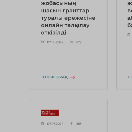
жобасының
ж
шағын гранттар
в
туралы ережесіне
қ
онлайн талқылау
б
өткізілді
07.06.2022
877
ТОЛЫҒЫРАҚ
Т
07.06.2022
865