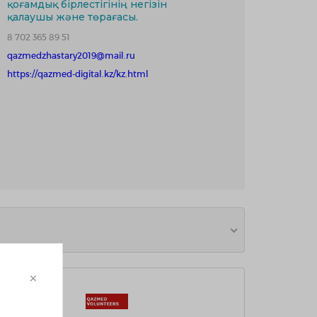
қоғамдық бірлестігінің негізін
қалаушы және төрағасы.
8 702 365 89 51
qazmedzhastary2019@mail.ru
https://qazmed-digital.kz/kz.html
×