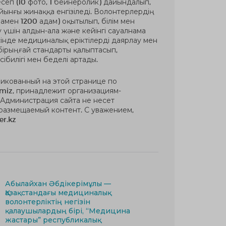
еп (10 фото, 1 бейнеролик) дайындалып,
йынғы жинаққа енгізіледі. Волонтерлердің
амен 1200 адам) оқытылып, білім мен
 үшін алдын-ала және кейінгі сауалнама
сінде медициналық еріктілерді даярлау мен
ірыңғай стандарты қалыптасып,
ібилігі мен беделі артады.
ликованный на этой странице по
miz, принадлежит организациям-
 Администрация сайта не несет
 размещаемый контент. С уважением,
er.kz
Абылайхан Әбдікерімұлы —
Қазақстандағы медициналық
волонтерліктің негізін
қалаушылардың бірі, “Медицина
жастары” республикалық