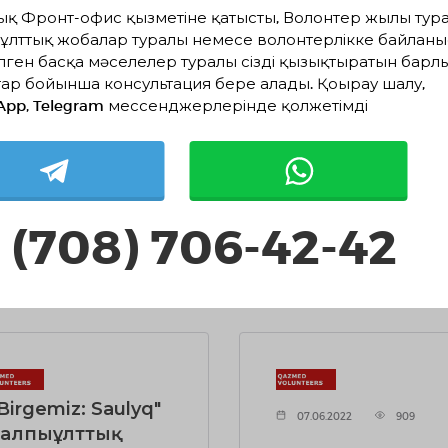
олонтер
"Birgemiz: Saulyq 
ық Фронт-офис қызметіне қатысты, Волонтер жылы тура
иктер - мектебі"
жалпыұлттық
ұлттық жобалар туралы немесе волонтерлікке байланы
басы аясындағы
жобасы аясында
лген басқа мәселелер туралы сізді қызықтыратын барл
здесу
5000 әлеуметтік
ар бойынша консультация бере алады. Қоңырау шалу,
App, Telegram мессенджерлерінде қолжетімді
көмек көрсету
.06.2022
828
жоспарпарлану
07.06.2022
808
 (708) 706-42-42
ЫҒЫРАҚ
ТОЛЫҒЫРАҚ
 Birgemiz: Saulyq"
07.06.2022
909
алпыұлттық