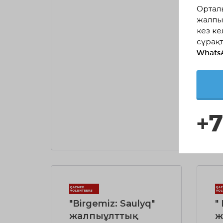
"В
Ортал
мед
жалпы
жо
кез ке
ке
сұрақт
Whats
07
+7
ТОЛ
"Birgemiz: Saulyq"
"
жалпыұлттық
ж