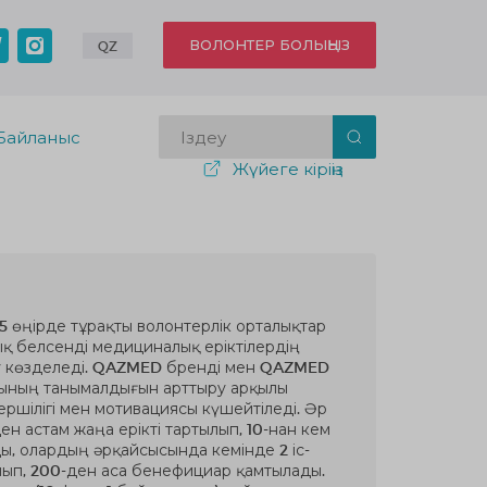
ВОЛОНТЕР БОЛЫҢЫЗ
QZ
Байланыс
Жүйеге кіріңіз
5 өңірде тұрақты волонтерлік орталықтар
ық белсенді медициналық еріктілердің
у көзделеді. QAZMED бренді мен QAZMED
сының танымалдығын арттыру арқылы
ершілігі мен мотивациясы күшейтіледі. Әр
ен астам жаңа ерікті тартылып, 10-нан кем
ы, олардың әрқайсысында кемінде 2 іс-
ып, 200-ден аса бенефициар қамтылады.