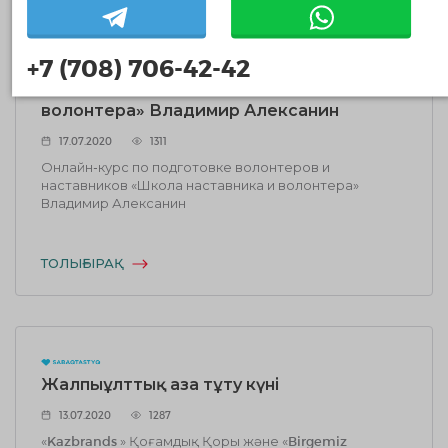
+7 (708) 706-42-42
Онлайн-курс по подготовке волонтеров
и наставников «Школа наставника и
волонтера» Владимир Алексанин
17.07.2020
1311
Онлайн-курс по подготовке волонтеров и
наставников «Школа наставника и волонтера»
Владимир Алексанин
ТОЛЫҒЫРАҚ
Жалпыұлттық аза тұту күні
13.07.2020
1287
«Kazbrands » Қоғамдық Қоры және «Birgemiz