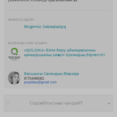
АМБАССАДОР:
Birgemiz: Sabaqtastyq
ЖОБАНЫ ІСКЕ АСЫРУ:
«QOLDAU» білім беру ұйымдарының
қамқоршылық кеңесі» Қоғамдық бірлестігі
Басшысы Сағандық Фарида
87754496081
psqoldau@gmail.com
Сіздің облысыңыз қандай?