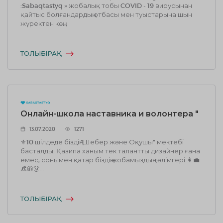
:Sabaqtastyq » жобалық тобы COVID - 19 вирусынан
қайтыс болғандардың отбасы мен туыстарына шын
жүректен көң...
ТОЛЫҒЫРАҚ
Онлайн-школа наставника и волонтера "
13.07.2020
1271
⚜10 шілдеде біздің "Шебер және Оқушы" мектебі
басталды. Қазипа ханым тек талантты дизайнер ғана
емес, сонымен қатар біздің жобамыздың тәлімгері.👩‍💼
👒🧥👗...
ТОЛЫҒЫРАҚ