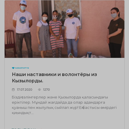
Наши наставники и волонтёры из
Кызылорды.
17.07.2020
1270
Біздің тәлімгерлер және Қызылорда қаласындағы
еріктілер. Мұндай жағдайда да олар адамдарға
қуаныш пен жылулық сыйлап жүр! Ең бастысы өмірдегі
қиындықт...