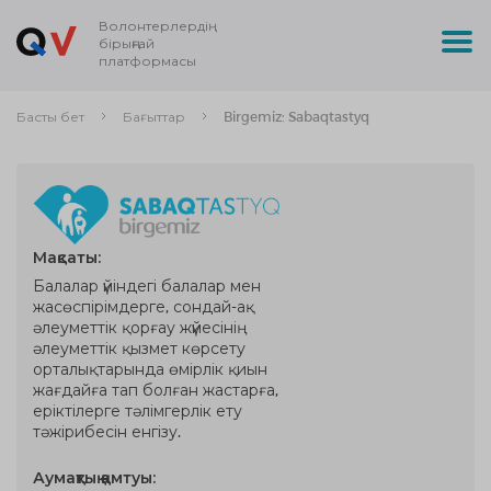
Волонтерлердің
бірыңғай
платформасы
Басты бет
Бағыттар
Birgemiz: Sabaqtastyq
Мақсаты:
Балалар үйіндегі балалар мен
жасөспірімдерге, сондай-ақ
әлеуметтік қорғау жүйесінің
әлеуметтік қызмет көрсету
орталықтарында өмірлік қиын
жағдайға тап болған жастарға,
еріктілерге тәлімгерлік ету
тәжірибесін енгізу.
Аумақтық қамтуы: