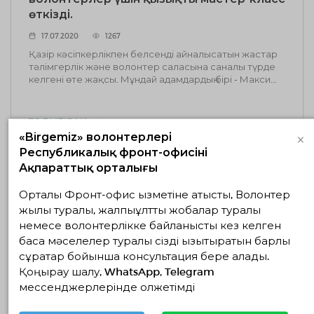
өткізді.
17.07.2020
1267
Қазір кәсіпкерлікпен белсенді айналысатын жастар
тәлімгерлік және волонтер саласына саналы түрде
келгені өте жақсы. Мұндай адамдардың бірі - ​​Макси...
ТОЛЫҒЫРАҚ
×
«Birgemiz» волонтерлері
Республикалық фронт-офисінің
Ақпараттық орталығы
Орталық Фронт-офис қызметіне қатысты, Волонтер
в
жылы туралы, жалпыұлттық жобалар туралы
немесе волонтерлікке байланысты кез келген
17.07.2020
0
басқа мәселелер туралы сізді қызықтыратын барлық
сұрақтар бойынша консультация бере алады.
Қоңырау шалу, WhatsApp, Telegram
ТОЛЫҒЫРАҚ
мессенджерлерінде қолжетімді