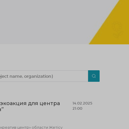
экоакция для центра
14.02.2025
21:00
н”
реатив центр» области Жетісу