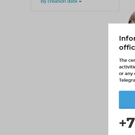
By creation date
Info
offi
The cen
activit
or any 
Telegr
+7