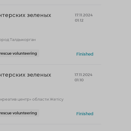
нтерских зеленых
17.11.2024
01:12
город Талдыкорган
rescue volunteering
Finished
нтерских зеленых
17.11.2024
01:10
реатив центр» области Жетісу
rescue volunteering
Finished