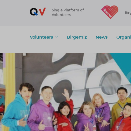
Single Platform of
Bir
Volunteers
Volunteers
Birgemiz
News
Organi