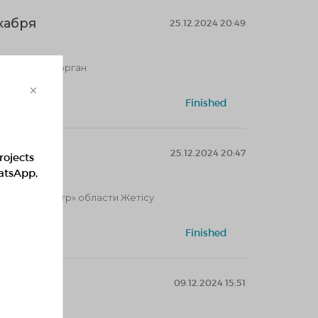
кабря
25.12.2024 20:49
город Талдыкорган
×
teering
Finished
кабря
25.12.2024 20:47
rojects
hatsApp,
реатив центр» области Жетісу
teering
Finished
09.12.2024 15:51