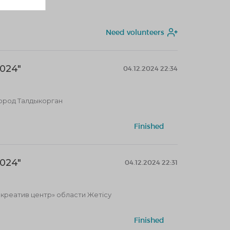
Need volunteers
024"
04.12.2024 22:34
город Талдыкорган
Finished
024"
04.12.2024 22:31
реатив центр» области Жетісу
Finished