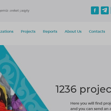
gemiz: áreket ýaqyty
zations
Projects
Reports
About Us
Contacts
1236 projec
Here you will find proj
and you can send an ap