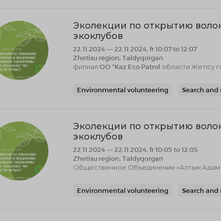
Эколекции по открытию воло
экоклубов
22.11.2024 — 22.11.2024, fr 10:07 to 12:07
Zhetisu region, Taldyqorgan
филиал OO "Kaz Eco Patrol области Жетісу 
Environmental volunteering
Search and 
Эколекции по открытию воло
экоклубов
22.11.2024 — 22.11.2024, fr 10:05 to 12:05
Zhetisu region, Taldyqorgan
Общественное Объединение «Алтын Адам к
Environmental volunteering
Search and 