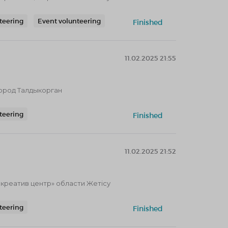
nteering
Event volunteering
Finished
11.02.2025 21:55
город Талдыкорган
nteering
Finished
11.02.2025 21:52
реатив центр» области Жетісу
nteering
Finished