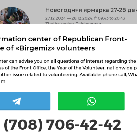
Новогодняя ярмарка 27-28 де
27.12.2024 — 28.12.2024, fr 09:43 to 20:43
Zhetisu region, Taldyqorgan
филиал OO "Kaz Eco Patrol области Жетісу 
rmation center of Republican Front-
Environmental volunteering
Ethnovolun
ce of «Birgemiz» volunteers
ter can advise you on all questions of interest regarding the
Новогодняя ярмарка 27-28 де
ies of the Front Office, the Year of the Volunteer, nationwide p
other issue related to volunteering. Available: phone call, W
27.12.2024 — 28.12.2024, fr 09:35 to 20:35
Zhetisu region, Taldyqorgan
am
Общественное Объединение «Алтын Адам к
Environmental volunteering
Ethnovolun
 (708) 706-42-42
Волонтеры-Репетиторы
09.12.2024 — 09.05.2028, fr 13:46 to 13:46
Aktobe region, Aktobe