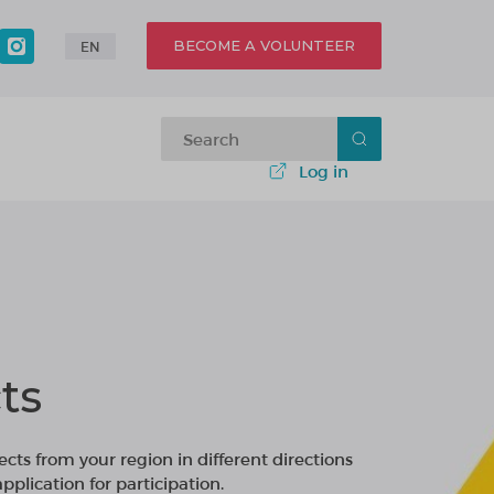
BECOME A VOLUNTEER
EN
Log in
ts
ects from your region in different directions
plication for participation.