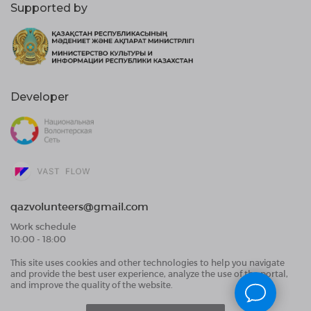
Supported by
Developer
qazvolunteers@gmail.com
Work schedule
10:00 - 18:00
This site uses cookies and other technologies to help you navigate
Public Offer Agreement
and provide the best user experience, analyze the use of the portal,
User Data Processing Agreement and Privacy
and improve the quality of the website.
Policy