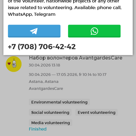
of the Volunteer, nationwide projects or any other
Turkestan region, Turkestan
issue related to volunteering. Available: phone call,
Synapse
WhatsApp, Telegram
Environmental volunteering
Animal welfare
Finished
+7 (708) 706-42-42
Набор волонтеров AvantgardesCare
30.04.2026 13:18
30.04.2026 — 17.05.2026, fr 10:14 to 10:17
Astana, Astana
AvantgardesCare
Environmental volunteering
Social volunteering
Event volunteering
Media volunteering
Finished