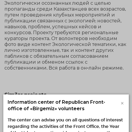
Экологически осознанных людей с целью
пропаганды среди Казахстанцев всех возрастов,
путем проведения клубных мероприятий и
публикации связанных с экологией: новостей,
навыков, проблем, успешных кейсов и
конкурсов. Проекту требуются региональные
кураторы проекта. От волонтеров необходим
фото виде контент Экологической тематики, как
лично изготовленные, так и контент других
пабликов с обязательным согласованием
публикации и обменом ссылок с
собственниками. Вся работа в он-лайн режиме.
Similar projects
×
Information center of Republican Front-
Жылы патруль: Түркістандағы панасыз
office of «Birgemiz» volunteers
жануарларға көмек акциясы
The center can advise you on all questions of interest
24.07.2026 22:25
regarding the activities of the Front Office, the Year
31.07.2026 — 31.07.2026, fr 18:00 to 20:00