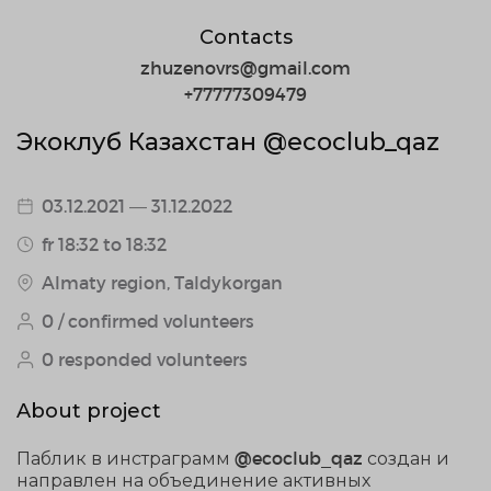
Contacts
zhuzenovrs@gmail.com
+77777309479
Экоклуб Казахстан @ecoclub_qaz
03.12.2021 — 31.12.2022
fr 18:32 to 18:32
Almaty region, Taldykorgan
0 / confirmed volunteers
0 responded volunteers
About project
Паблик в инстраграмм @ecoclub_qaz создан и
направлен на объединение активных