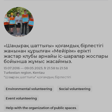
«Шаңырақ шаттығы» қоғамдық бірлестігі
жанынан құрылған «Мейірім» ерікті
жастар клубы арнайы іс-шаралар жоспары
бойынша жұмыс жасаймыз.
13.07.2016 — 09.05.2023, fr 21:58 to 21:58
Turkestan region, Kentau
"Шаңырақ шаттығы" қоғамдық бірлестігі
Environmental volunteering
Social volunteering
Event volunteering
Help with the organization of public spaces.