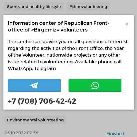
Sports and healthy lifestyle
Ethnovolunteering
12.05.2023 00:10
Finished
×
Information center of Republican Front-
office of «Birgemiz» volunteers
The center can advise you on all questions of interest
regarding the activities of the Front Office, the Year
of the Volunteer, nationwide projects or any other
issue related to volunteering. Available: phone call,
WhatsApp, Telegram
Челлендж EcoStudentKZ
04.10.2022 — 04.10.2022, fr 17:00 to 19:00
+7 (708) 706-42-42
Turkestan region, Turkestan
yasawi_volunteers
Environmental volunteering
05.10.2022 00:58
Finished