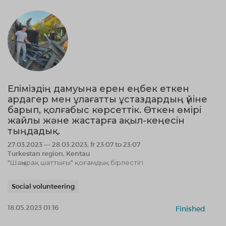
Еліміздің дамуына ерен еңбек еткен
ардагер мен ұлағатты ұстаздардың үйіне
барып, қолғабыс көрсеттік. Өткен өмірі
жайлы және жастарға ақыл-кеңесін
тыңдадық.
27.03.2023 — 28.03.2023, fr 23:07 to 23:07
Turkestan region, Kentau
"Шаңырақ шаттығы" қоғамдық бірлестігі
Social volunteering
18.05.2023 01:16
Finished