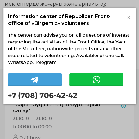
мектептерде жоғарғы және арнайы оқу
орындарында табиғатты қорғаумен экологиялық
×
білімді тереңдетіп меңгеру керектігін, қазіргі
Information center of Republican Front-
заман талабына сай экологиялық идеологияны
office of «Birgemiz» volunteers
қалыптастыруды, газет журналдарға мақалалар
жазуды, радио-теледидарларға сұхбат беруді
The center can advise you on all questions of interest
әрдайым қажет екендігіне тоқталып өтті. Сондықтан
regarding the activities of the Front Office, the Year
ғана ертеңгі күннің белсенді табиғат
of the Volunteer, nationwide projects or any other
қорғаушыларын дайындауға мүмкіндік аламыз
issue related to volunteering. Available: phone call,
WhatsApp, Telegram
Roles
+7 (708) 706-42-42
"Сарқан ауданының ресурстарын
сақтау"
31.10.19 — 31.10.19
fr 00:00 to 00:00
0 / 1 busy