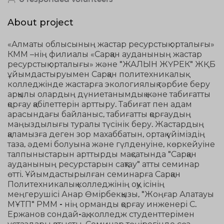
About project
«Алматы облысының жастар ресурстық орталығы»
КММ –нің филиалы «Сарқан ауданының жастар
ресурстық орталығы» және "ЖАЛЫН ЖҮРЕК" ЖҚБ
ұйымдастыруымен Сарқан политехникалық
колледжінде жастарға экологиялық тәрбие беру
арқылы олардың дүниетанымдық және табиғатты
қорғау қабілеттерін арттыру. Табиғат пен адам
арасындағы байланыс, табиғатты қорғаудың
маңыздылығы туралы түсінік беру. Жастардың
қаламызға деген зор махаббатын, ортақ үйіміздің
таза, әдемі болуына және гүлденуіне, көркейуіне
талпыныстарын арттырды мақсатында "Сарқан
ауданының ресурстарын сақтау" атты семинар
өтті. Ұйымдастырылған семинарға Сарқан
Политехникалық колледжінің оқу ісінің
меңгерушісі Анар Өмірбекқызы, "Жоңғар Алатауы
МҰТП" РММ - нің орманды қорғау инженері С.
Ержанов сондай-ақ, колледж студенттерімен
ұстаздары қатысты. Семинар төңірегінде сөз