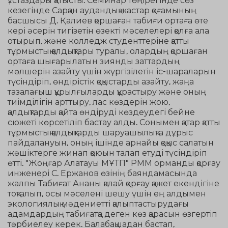
кезегінде Сарқан аудандық жастар қоғамының
басшысы Д. Қалиев қоршаған табиғи ортаға өте
кері әсерін тигізетін өзекті мәселелері қолға ала
отырып, және колледж студенттеріне қатты
тұрмыстық қалдықтары туралы, олардың қоршаған
ортаға шығарылатын зиянды заттардың
мөлшерін азайту үшін жүргізілетін іс-шараларын
түсіндіріп, өндірістік қоқыстарды азайту, жаңа
тазалағыш құрылғыларды құрастыру және оның
тиімділігін арттыру, лас көздерін жою,
қалдықтарды қайта өндіруді көздеудегі бейне
сюжеті көрсетіліп бастау алды. Сонымен қатар қатты
тұрмыстық қалдықтарды шаруашылықта дұрыс
пайдалануын, оның ішінде арнайы қоқыс салатын
жәшіктерге жинап қоюын талап етуді түсіндіріп
өтті. "Жоңғар Алатауы МҰТП" РММ орманды қорғау
инженері С. Ержанов өзінің баяндамасында
жалпы Табиғат Ананы қалай қорғау қажет екендігіне
тоқталып, осы мәселені шешу үшін ең алдымен
экологиялық мәдениетті қалыптастырудағы
адамдардың табиғатқа деген көз қарасын өзгертіп
тәрбиелеу керек. Балабақшадан бастап,