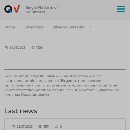
Single Platform of
Volunteers
Home
Directions
Silver volunteering
24.06.2022
1308
Весь контент, опубликованный на этой странице по
направлениям(направлению) Birgemiz, принадлежит
организациям-грантополучателям. Администрация сайта не
несет ответственность за размещаемый контент. С уважением,
команда Qazvolunteer.kz
Last news
22.07.2026
3154
0