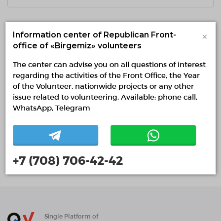
Follow us on social networks
×
Information center of Republican Front-
office of «Birgemiz» volunteers
The center can advise you on all questions of interest
regarding the activities of the Front Office, the Year
of the Volunteer, nationwide projects or any other
Keep up to date with all events
issue related to volunteering. Available: phone call,
WhatsApp, Telegram
SUBSCRIBE
+7 (708) 706-42-42
Single Platform of