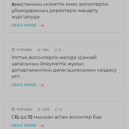
Қазақстанның үкіметтік емес волонтерлік
ұйымдарының деректерін жаңарту
жүргізілуде
READ MORE
17.07.2026
1943
0
Ұлттық волонтерлік желіде Шанхай
қаласының Әлеуметтік жұмыс
департаментінің делегациясымен кездесу
өтті
READ MORE
15.07.2026
2223
0
СҚО-да 10 мыңнан астам волонтер бар
READ MORE