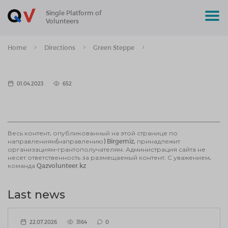
Single Platform of
Volunteers
Home
Directions
Green Steppe
01.04.2023
652
Весь контент, опубликованный на этой странице по
направлениям(направлению) Birgemiz, принадлежит
организациям-грантополучателям. Администрация сайта не
несет ответственность за размещаемый контент. С уважением,
команда Qazvolunteer.kz
Last news
22.07.2026
3164
0