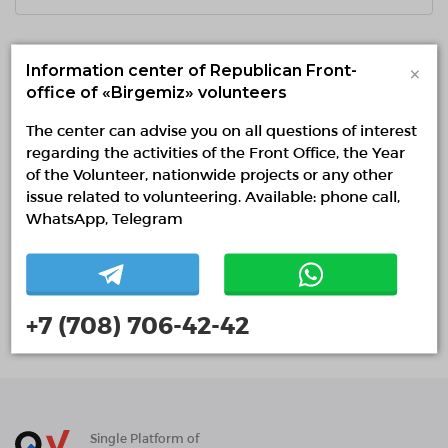
Follow us on social networks
×
Information center of Republican Front-
office of «Birgemiz» volunteers
The center can advise you on all questions of interest
regarding the activities of the Front Office, the Year
of the Volunteer, nationwide projects or any other
Keep up to date with all events
issue related to volunteering. Available: phone call,
WhatsApp, Telegram
SUBSCRIBE
+7 (708) 706-42-42
Single Platform of