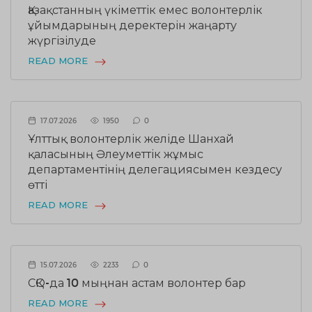
Қазақстанның үкіметтік емес волонтерлік
ұйымдарының деректерін жаңарту
жүргізілуде
READ MORE
17.07.2026
1950
0
Ұлттық волонтерлік желіде Шанхай
қаласының Әлеуметтік жұмыс
департаментінің делегациясымен кездесу
өтті
READ MORE
15.07.2026
2233
0
СҚО-да 10 мыңнан астам волонтер бар
READ MORE