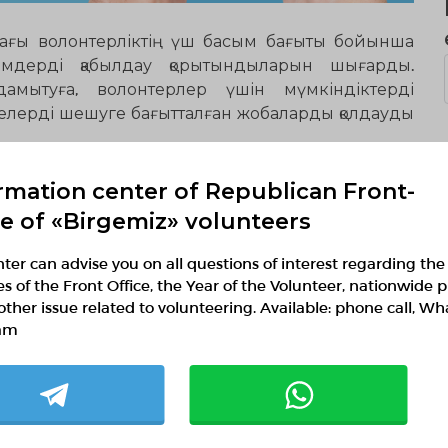
андағы волонтерліктің үш басым бағыты бойынша
імдерді қабылдау қорытындыларын шығарды.
 дамытуға, волонтерлер үшін мүмкіндіктерді
лелерді шешуге бағытталған жобаларды қолдауды
rmation center of Republican Front-
ce of «Birgemiz» volunteers
ым бағыты
ter can advise you on all questions of interest regarding the
калық сараптама қорытындысы бойынша 25 өтінім
ies of the Front Office, the Year of the Volunteer, nationwide p
ылар комиссиясының бағалауына жіберілді. Толық
other issue related to volunteering. Available: phone call, W
сының жетекшісінің хаттамасында жарияланған
am
ТЖ салдарын жоюдағы волонтерлікті дамыту
»