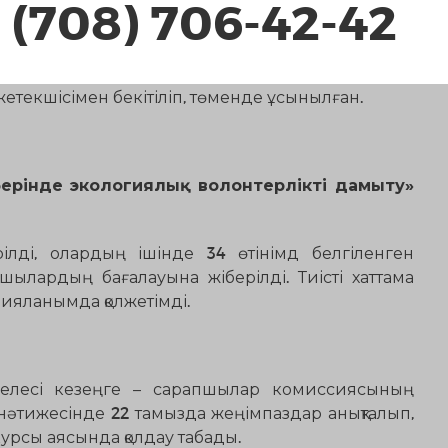
 (708) 706-42-42
ехникалық сараптама нәтижелері бойынша 19 өтінім
ының бағалауына жолданды. Өтінім берушілердің
 жетекшісімен бекітіліп, төменде ұсынылған.
берінде экологиялық волонтерлікті дамыту
»
ілді, олардың ішінде 34 өтінімд белгіленген
шылардың бағалауына жіберілді. Тиісті хаттама
рияланымда қолжетімді.
келесі кезеңге – сарапшылар комиссиясының
нәтижесінде 22 тамызда жеңімпаздар анықталып,
рсы аясында қолдау табады.