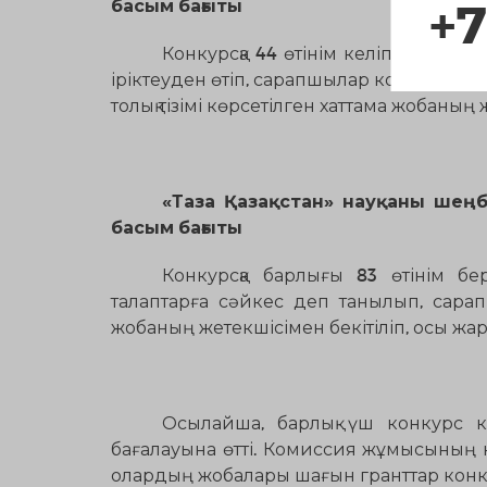
+7
басым бағыты
Конкурсқа 44 өтінім келіп түсті. Т
іріктеуден өтіп, сарапшылар комиссияс
толық тізімі көрсетілген хаттама жобаның
«
Таза Қазақстан» науқаны шең
басым бағыты
Конкурсқа барлығы 83 өтінім бер
талаптарға сәйкес деп танылып, сарап
жобаның жетекшісімен бекітіліп, осы жа
Осылайша, барлық үш конкурс 
бағалауына өтті. Комиссия жұмысының 
олардың жобалары шағын гранттар конку