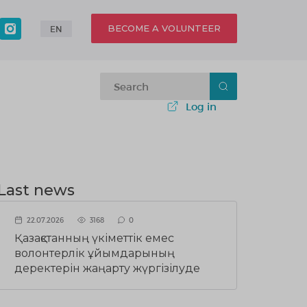
BECOME A VOLUNTEER
EN
Log in
Last news
22.07.2026
3168
0
Қазақстанның үкіметтік емес
волонтерлік ұйымдарының
деректерін жаңарту жүргізілуде