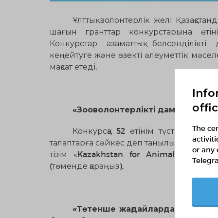
Ұлттық волонтерлік желі Қазақст
шағын гранттар конкурстарына өтін
Конкурстар азаматтық белсенділікті
кеңейтуге және өзекті әлеуметтік мәсе
мақсат етеді.
Info
offi
«Зооволонтерлікті дамыту» бас
The cen
Конкурсқа 52 өтінім түсті. Техни
activit
талаптарға сәйкес деп танылып, сарапш
or any 
тізім «Kazakhstan for Animals» жоба
Telegr
(төменде қараңыз).
«
Төтенше жағдайлардағы және 