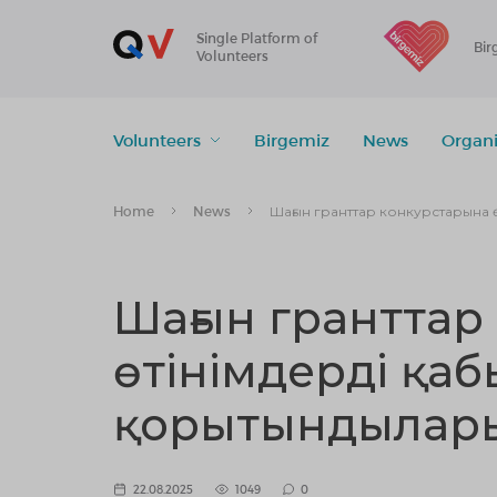
Single Platform of
Bir
Volunteers
Volunteers
Birgemiz
News
Organi
Home
News
Шағын гранттар конкурстарына 
Шағын гранттар
өтінімдерді қа
қорытындылар
22.08.2025
1049
0