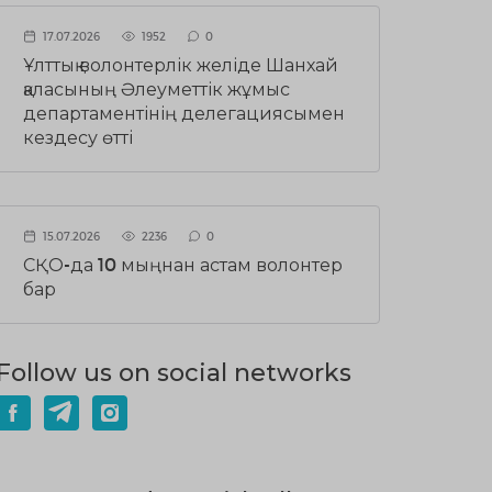
17.07.2026
1952
0
Ұлттық волонтерлік желіде Шанхай
қаласының Әлеуметтік жұмыс
департаментінің делегациясымен
кездесу өтті
15.07.2026
2236
0
СҚО-да 10 мыңнан астам волонтер
бар
Follow us on social networks