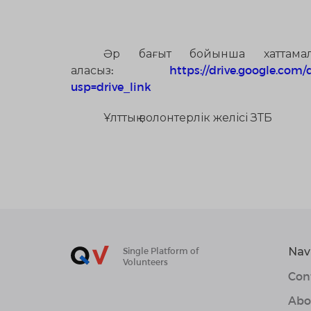
Әр бағыт бойынша хаттама
аласыз
:
https://drive.google.com
usp=drive_link
Ұлттық волонтерлік желісі ЗТБ
Nav
Single Platform of
Volunteers
Con
Abo