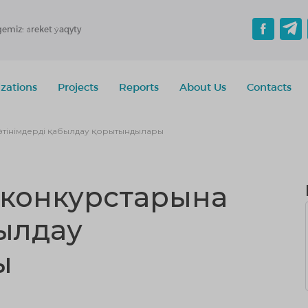
gemiz: áreket ýaqyty
zations
Projects
Reports
About Us
Contacts
өтінімдерді қабылдау қорытындылары
 конкурстарына
былдау
ы