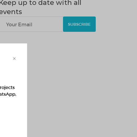
Keep up to date with all
events
SUBSCRIBE
×
rojects
hatsApp,