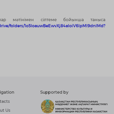
лар мәтінімен
сілтеме бойынша
таныса
/drive/folders/1o5loauwBeEwvXj84aIoiV6IpMl9dnlMd?
igation
Supported by
tacts
ut Us