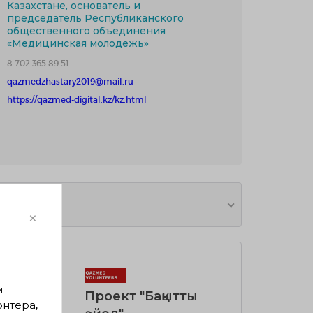
Казахстане, основатель и
председатель Республиканского
общественного объединения
«Медицинская молодежь»
8 702 365 89 51
qazmedzhastary2019@mail.ru
https://qazmed-digital.kz/kz.html
×
м
Проект "Бақытты
онтера,