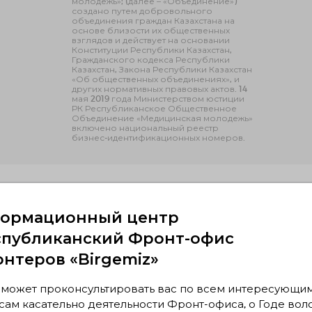
молодежь»; (далее – «Объединение»)
создано путем добровольного
объединения граждан Казахстана на
основе близости их общественных
взглядов и действует на основании
Конституции Республики Казахстан,
Гражданского кодекса Республики
Казахстан, Закона Республики Казахстан
«Об общественных объединениях», и
других нормативных правовых актов. 14
мая 2019 года Министерством юстиции
РК Республиканское Общественное
Объединение «Медицинская молодежь»
включено национальный реестр
бизнес-идентификационных номеров.
сь?
ормационный центр
спубликанский Фронт-офис
онтеров «Birgemiz»
 может проконсультировать вас по всем интересующи
оект "Давайте
Проект
ам касательно деятельности Фронт-офиса, о Годе вол