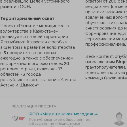
в реализацию Целей устойчивого
охватом от 200 бен
развития ООН.
медиаотчёт (не мене
практики включают
вовлечённых волонт
Территориальный охват:
обучение, а их зна
Проект «Развитие медицинского
анкетирования до и
волонтерства в Казахстане»
формирование един
реализуется на всей территории
сертификации медиц
Республики Казахстан с особым
профессионализма,
акцентом на развитие волонтерства
в 5 приоритетных регионах
Весь контент, опуб
ежегодно, а также с обеспечением
направлениям Birge
информационного охвата всех 20
грантополучателям.
регионов страны, включая: • 17
ответственность за
областей • 3 города
команда Qazvolunte
республиканского значения: Алматы,
Астана и Шымкент
РЕАЛИЗАЦИЯ ПРОЕКТА:
РОО «Медицинская молодежь»
Республиканское общественное
объединение «Медицинская