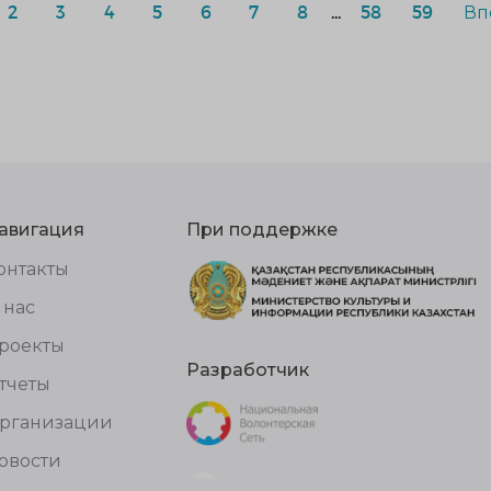
2
3
4
5
6
7
8
...
58
59
Вп
авигация
При поддержке
онтакты
 нас
роекты
Разработчик
тчеты
рганизации
овости