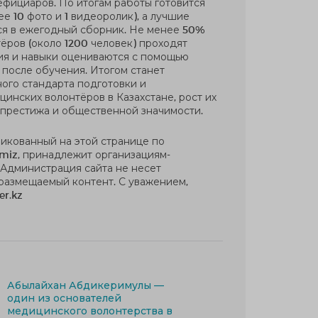
ефициаров. По итогам работы готовится
е 10 фото и 1 видеоролик), а лучшие
ся в ежегодный сборник. Не менее 50%
ёров (около 1200 человек) проходят
ния и навыки оцениваются с помощью
 после обучения. Итогом станет
ого стандарта подготовки и
инских волонтёров в Казахстане, рост их
 престижа и общественной значимости.
ликованный на этой странице по
miz, принадлежит организациям-
 Администрация сайта не несет
 размещаемый контент. С уважением,
er.kz
Абылайхан Абдикеримулы —
один из основателей
медицинского волонтерства в