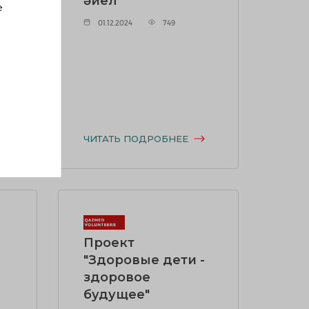
әйел"
е
01.12.2024
749
 в
ЧИТАТЬ ПОДРОБНЕЕ
Проект
"Здоровые дети -
здоровое
будущее"