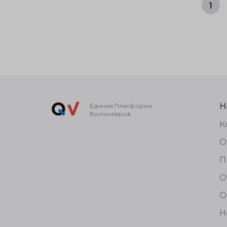
1
Н
Единая Платформа
Волонтёров
К
О
П
О
О
Н