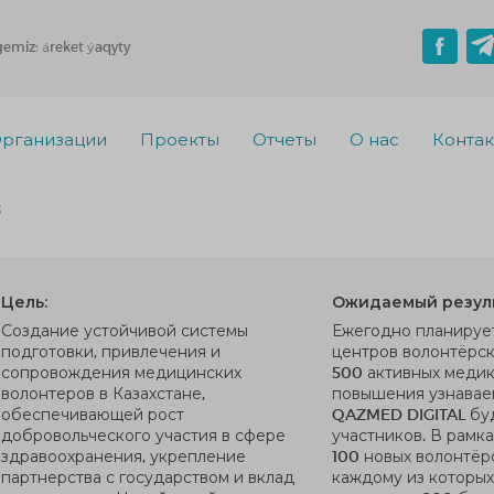
gemiz: áreket ýaqyty
рганизации
Проекты
Отчеты
О нас
Конта
S
Цель:
Ожидаемый резуль
Создание устойчивой системы
Ежегодно планирует
подготовки, привлечения и
центров волонтёрск
сопровождения медицинских
500 активных медик
волонтеров в Казахстане,
повышения узнавае
обеспечивающей рост
QAZMED DIGITAL буд
добровольческого участия в сфере
участников. В рамк
здравоохранения, укрепление
100 новых волонтёро
партнерства с государством и вклад
каждому из которых