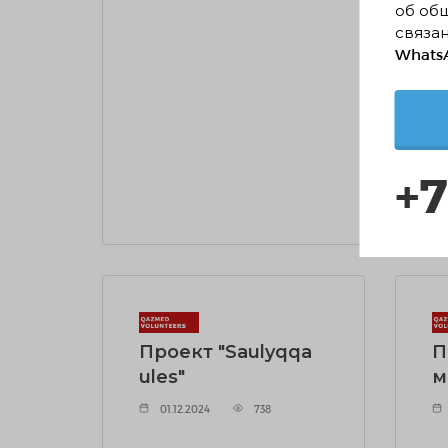
по
об об
связан
01
WhatsA
+7
ЧИТ
Проект "Saulyqqa
П
ules"
м
01.12.2024
738