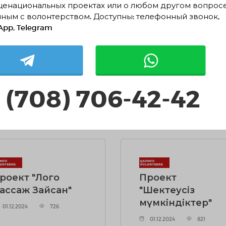
заботимся"
"Акселератор
щенациональных проектах или о любом другом вопрос
серебряного
ным с волонтерством. Доступны: телефонный звонок,
.12.2024
1029
волонтёрства:
pp, Telegram
Золотой возраст
движении"
01.12.2024
786
 (708) 706-42-42
АТЬ ПОДРОБНЕЕ
ЧИТАТЬ ПОДРОБНЕЕ
роект "Лого
Проект
ассаж Зайсан"
"Шектеусіз
мүмкіндіктер"
01.12.2024
726
01.12.2024
821