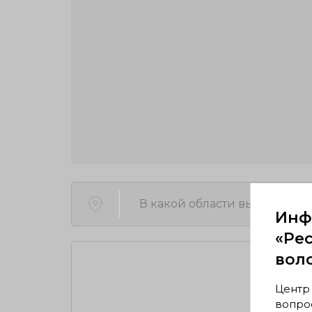
В какой области вы находите
Инф
«Ре
вол
Центр
Пр
вопрос