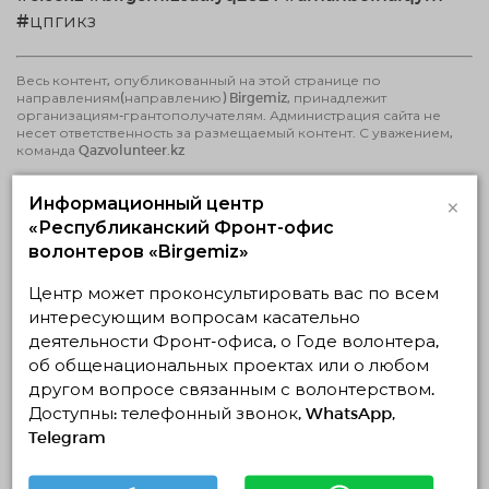
#цпгикз
Весь контент, опубликованный на этой странице по
направлениям(направлению) Birgemiz, принадлежит
организациям-грантополучателям. Администрация сайта не
несет ответственность за размещаемый контент. С уважением,
команда Qazvolunteer.kz
×
Информационный центр
Последние новости
«Республиканский Фронт-офис
волонтеров «Birgemiz»
22.07.2026
3142
0
Центр может проконсультировать вас по всем
Проводится актуализация данных
интересующим вопросам касательно
неправительственных волонтерских
деятельности Фронт-офиса, о Годе волонтера,
организаций Казахстана
об общенациональных проектах или о любом
ЧИТАТЬ ПОДРОБНЕЕ
другом вопросе связанным с волонтерством.
Доступны: телефонный звонок, WhatsApp,
Telegram
17.07.2026
1929
0