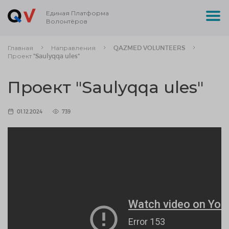
Единая Платформа
Волонтёров
Главная
Направления
QAZMED VOLUNTEERS
Проект "Saulyqqa ules"
Проект "Saulyqqa ules"
01.12.2024
739