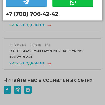
В Национальной волонтерской сети
состоялась встреча с делегацией
+7 (708) 706-42-42
Департамента социальной работы города
Шанхая
ЧИТАТЬ ПОДРОБНЕЕ
15.07.2026
2208
0
В СКО насчитывается свыше 10 тысяч
волонтеров
ЧИТАТЬ ПОДРОБНЕЕ
Читайте нас в социальных сетях